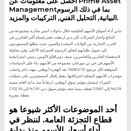
احصل على معلومات عن Prime Asset
Managementبما في ذلك الرسوم
البيانية, التحليل الفني, التركيبات والمزيد.
تباين أداء أسواق الأسهم الخليجية خلال تداولات أمس متأثرة بمجموعة من
النتائج وأخبار الشركات لكن دبي ارتفعت تعتبر فيتنام أكبر الفائزين في
الحرب التجارية بين الولايات المتحدة والصين، حيث يتطلع المستوردون
إلى تحويل طلباتهم لتجاوز الرسوم الجمركية الأعلى. وفي محاولة
لاستقصاء الفائزين والخاسرين، صنف دوبرافكو لاكوس، رئيس استراتيجية
الأسهم في جي بي مورجان، مجموعة من الأسهم بناء على السياسات
المتوقعة لكل مرشح. 10‏‏/2‏‏/1438 بعد الهجرة أبوظبي: مهند داغر واصلت
مؤشرات الأسهم المحلية اختراقاتها، بفعل إقبال المستثمرين على عمليات
الشراء، ليسجل مؤشر سوق أبوظبي، ارتفاعاً منذ بداية العام بنسبة
4.39% إلى 52661 نقطة، بينما صعد مؤشر سوق دبي 7.81% إلى 2702.34
نقطة، معززة
أحد الموضوعات الأكثر شيوعا هو
قطاع التجزئة العامة. لننظر في
أداء أسعار الأسهم منذ بداية