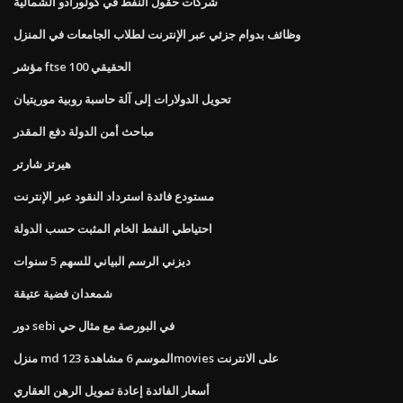
شركات حقول النفط في كولورادو الشمالية
وظائف بدوام جزئي عبر الإنترنت لطلاب الجامعات في المنزل
مؤشر ftse 100 الحقيقي
تحويل الدولارات إلى آلة حاسبة روبية موريتيان
مباحث أمن الدولة دفع المقدر
هيرتز شارتر
مستودع فائدة استرداد النقود عبر الإنترنت
احتياطي النفط الخام المثبت حسب الدولة
ديزني الرسم البياني للسهم 5 سنوات
شمعدان فضية عتيقة
دور sebi في البورصة مع مثال حي
منزل md الموسم 6 مشاهدة 123movies على الانترنت
أسعار الفائدة إعادة تمويل الرهن العقاري