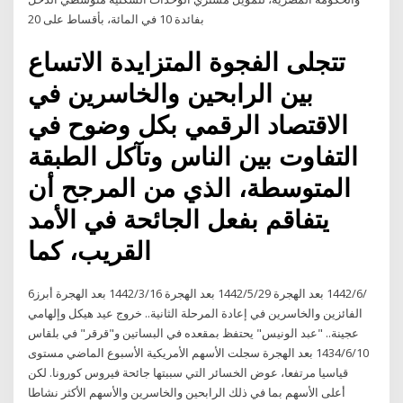
بفائدة 10 في المائة، بأقساط على 20
تتجلى الفجوة المتزايدة الاتساع
بين الرابحين والخاسرين في
الاقتصاد الرقمي بكل وضوح في
التفاوت بين الناس وتآكل الطبقة
المتوسطة، الذي من المرجح أن
يتفاقم بفعل الجائحة في الأمد
القريب، كما
6‏‏/6‏‏/1442 بعد الهجرة 29‏‏/5‏‏/1442 بعد الهجرة 16‏‏/3‏‏/1442 بعد الهجرة أبرز
الفائزين والخاسرين في إعادة المرحلة الثانية.. خروج عيد هيكل وإلهامي
عجينة.. "عبد الونيس" يحتفظ بمقعده في البساتين و"قرقر" في بلقاس
10‏‏/6‏‏/1434 بعد الهجرة سجلت الأسهم الأمريكية الأسبوع الماضي مستوى
قياسيا مرتفعا، عوض الخسائر التي سببتها جائحة فيروس كورونا. لكن
أعلى الأسهم بما في ذلك الرابحين والخاسرين والأسهم الأكثر نشاطا