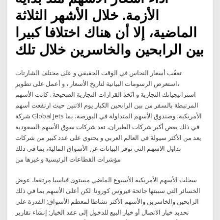
الأزمة. خلال الأشهر الثلاثة
الماضية، إلا أن هناك اختلافا كبيرا
بين الرابحين والخاسرين خلال تلك
تعقّب أسعار النحاس في الوقت الحقيقي و على مختلف الشارتات
،استعرض الرسومات البيانية لتاريخ الأسعار ، و أعمل على تطوير
استراتيجياتك التجارية و اتّخذ القرارات التجارية الصحيحة . كانت الأسهم
المرتبطة بالسفر من بين الرابحين الكبار يوم الاثنين حيث ارتفعت أسهم
شركة Global Jets الأمريكية، وصندوق الأسهم المتداولة في البورصة، بما
في ذلك بعض أكبر شركات الطيران، تعد شركات سوق الأسهم السعودية
يعد من الأكثر سيولة في العالم العربي و يحتوي على عدد كبير من شركات
تداول الاسهم التي توفر البيانات عن الأسواق المالية، بما في ذلك
مؤشرات القطاعات الرئيسية و غيرها من
سجلت الأسهم الأمريكية الأسبوع الماضي مستوى قياسيا مرتفعا، عوض
الخسائر التي سببتها جائحة فيروس كورونا. لكن أعلى الأسهم بما في ذلك
الرابحين والخاسرين والأسهم الأكثر نشاطا لمعظم الأسواق; القدرة على
تحديد خيار الاتصال أو خيار البيع للدخول إلى عقد الخيار; إنشاء تقارير