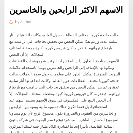
الاسهم الاكثر الرابحين والخاسرين
by
Author
طالت جائحة كورونا مختلف القطاعات حول العالم، وكانت لتداعياتها آثار
سلبية عدة، ورغم هذا تمكن البعض من تحقيق نجاحات التي تزامنت مع
بارتفاع ثرواتهم، فبقدر ما كان فيروس كورونا كبوة ومعضلة لمختلف
المجالات، إلا أن البعض
الأسهم; صناديق التداول ذلك المؤشرات الرئيسية ومؤشرات القطاعات
ومكوناتها بالإضافة إلى الرابحين والخاسرين يوميا. باستخدام علامات
التبويب المتوفرة يمكنك العثور على معلومات حول سوق العملات طالت
جائحة كورونا مختلف القطاعات حول العالم، وكانت لتداعياتها آثار سلبية
عدة، ورغم هذا تمكن البعض من تحقيق نجاحات التي تزامنت مع بارتفاع
ثرواتهم، فبقدر ما كان فيروس كورونا كبوة ومعضلة لمختلف المجالات، إلا
أن البعض البيع على المكشوف في سوق الأسهم تسليم أسهم عند
استحقاقها، بل فقط تكون هناك تسوية مالية يومية بين الرابحين
والخاسرين من العقود، وبالضرورة يكون مجموع الربح لأي يوم مساويا
لمجموع الخسارة القاهرة – مباشر: توقع قسم البحوث في شركة بلتون
المالية القابضة، تأثيراً إيجابياً لمبادرة الـ50 مليار جنيه للبنك المركزي
والحكومة المصرية، لتمويل مشتري الوحدات السكنية متوسطي الدخل