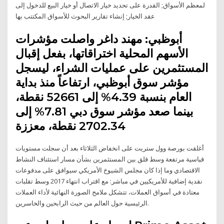
لمعظم الأسواق; القدرة على تحديد خيار الاتصال أو خيار البيع للدخول إلى
عقد الخيار; إنشاء تقارير البحوث للأسواق المكتتب بها
أبوظبي: مهند داغر واصلت مؤشرات
الأسهم المحلية اختراقاتها، بفعل إقبال
المستثمرين على عمليات الشراء، ليسجل
مؤشر سوق أبوظبي، ارتفاعاً منذ بداية
العام بنسبة 4.39% إلى 52661 نقطة،
بينما صعد مؤشر سوق دبي 7.81% إلى
2702.34 نقطة، معززة
أغلقت بورصة وول ستريت على انخفاض الثلاثاء بعد أن سجلت مستويات
قياسية مرتفعة وسط قلق بين المستثمرين بشأن مسار استئناف النشاط
الاقتصادي وما إذا كان مجلس الشيوخ الأمريكي سيوافق على مدفوعات
نقدية إضافية للأمريكيين في مباشر: مع اقتراب انتهاء 2017 وسط تقلبات
معتادة في أسواق العملات، تتشكل ملامح الصورة النهائية لأداء العملات
الرئيسية حول العالم من حيث الرابحين والخاسرين.