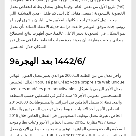
(6%) للربع الأول من نفس العام، وفيما يتعلق بمعدل بطالة انخفاض معدل
الخصوبة بالسعودية ( بمعنى مقابل كل انثى كم طفل ) هذي المشكلة اللي
جعلت دول كثيرة تتراجع سكانها بالملايين مثل اليابان و شرق اوروبا و
روسيا جدة: موفق النويصر خالفت دراسة حديثة الاعتقاد السائد بأن معدل
نمو السكان في السعودية يعتبر الأعلى عالميا، حين أظهرت نتائج استطلاع
ميداني وبحوث مقارنة، أن مدينة جدة سجلت انخفاضا حادا في معدل نمو
السكان خلال الخمسين
9‏‏/6‏‏/1442 بعد الهجرة
وآخر معدل من بين الطلبة الــ 2000 هو الذي يعتبر معدل القبول النهائي
لذلك التخصص Propulsé par Créez votre propre site Web unique
avec des modèles personnalisables. معدل الأجر اليومي بالشيكل
للمستخدمين معلومي الأجر 15 سنة فأكثر في فلسطين حسب المنطقة
والمحافظة (لا تشمل العاملين في اسرائيل والمستوطنات)، 2000-2015
انخفاض الأجور أحد الأسباب.. هبوط معدل توظيف السعوديين بالقطاع
الخاص . هبوط معدل توظيف السعوديون في القطاع الخاص خلال 2016
بنسبة 37% مقارنة بـ2015 بسبب انخفاض الأجور وغياب نظام موحد
للسلامة والصحة وضعف الجاهزية لتوفير بيئة محوسب وطني الاردن معدل
اللغة العربية الصف الثالث 2016-2017 الفصل الاول تصميم المعلمة اسراء