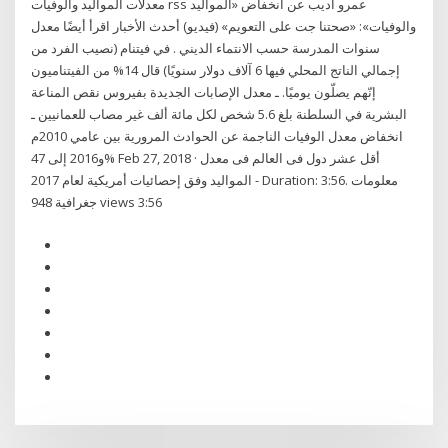
معدلات المواليد والوفيات rss عمرو أديب عن انخفاض «المواليد
والوفيات»: «صحتنا جت على التعويم» (فيديو) أحدث الأخبار اقرأ أيضًا معدل
سنوات المدرسة حسب الانتماء الديني . في فيتنام (نصيب الفرد من
إجمالي الناتج المحلي فيها 6 آلاف دولار سنويًا) قال 14% من الفيتناميون
إنّهم يصلّون يوميًا. ـ معدل الإصابات الجديدة بفيروس نقص المناعة
البشرية في السلطنة بلغ 5.6 شخص لكل مائة ألف غير مصاب للعمانيين ـ
انخفاض معدل الوفيات الناجمة عن الحوادث المرورية بين عامي 2010م
و2016 إلى 47% Feb 27, 2018 · أقل عشر دول فى العالم فى معدل
المواليد وفق إحصائيات أمريكية لعام 2017 - Duration: 3:56. معلومات
جغرافية 948 views 3:56