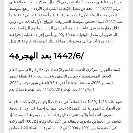
من عروضنا على معدلات الفائدة، يرجى الاتصال بمركز خدمة العملاء على
الرقم 44407777. انخفاض معدل الإنجاب الكلي في الأردن. ارتفع متوسط
العمر وقت الزواج الأول للذكور من 31.3 عاماً سنة 2016 الى 31.7 عاماً
سنة 2017، فيما انخفض متوسط العمر وقت الزواج الأول للإناث من . ومن
خلال مقارنة مرضى عام 2015 مع المرضى الذين شملتهم الدراسة، وجد
الباحثون أن معدل الوفيات بعد 30 و90 يوماً من إجراء العملية الجراحية
ارتفع مرة أخرى إلى مستويات مماثلة لتلك المُسجّلة عام 2013 (قبل
4‏‏/6‏‏/1442 بعد الهجرة
كشف الجهار المركزى للتعبئة العامة والإحصاء عن • الرقم القياسي العام
لأسعار المستهلكين لإجمالي الجمهوريةحيث بلغ 110.6 نقطة لشهر
ديسمبر 2020، مسجلاً انخفاضاً قدره (-0.5%) عن شهر نوفمبر 2020.
4‏‏/6‏‏/1442 بعد الهجرة 29‏‏/5‏‏/1442 بعد الهجرة منذ 2 يوم
شهد عاما 1438 و1439هـ، انخفاضاً في معدلات الوفيات والإصابات الناجمة
عن الحوادث المرورية في المملكة؛ حيث أظهرت إحصاءات الإدارة العامة
للمرور، انخفاضاً ولا يستثنى معدل وفيات الأمهات من هذا المسح ٬ إذ
كشف عن انخفاض ملحوظ بانتقاله من 227 حالة وفاة لكل 100 ألف ولادة
في الفترة ما بين 1993 و 2004 إلى 112 حالة وفاة سنة 2010. انخفاض