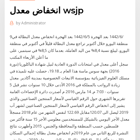
انخفاض معدل wsjp
by
Administrator
9‏‏/6‏‏/1442 بعد الهجرة 5‏‏/6‏‏/1442 بعد الهجرة انخفاض معدل البطالة في
منطقة اليورو خلال أكتوبر تراجع معدل البطالة قليلاً في أكتوبر في منطقة
اليورو، ليبلغ نسبة 8,4% من اليد العاملة، بعدما كان 8,5% في سبتمبر، على
ما أعلن الأربعاء المكتب
سجل أعلى معدل في امتحانات الدورة العادية لنيل شهادة الباكلوريا (دورة
2016) بجهة سوس ماسة هذا العام بـ 19.18، حصلت عليه تلميذة في
مسلك العلوم الفيزيائية بمؤسسة الانبعاث الخصوصية بمدينة أكادير. معدل
زيادة الرواتب بالمملكة في 2016 الأدنى خلال 10 سنوات نشر قبل 5
سنوات - 7:03 م, 14 مارس 2016 م أصدرت دائرة الإحصاءات العامة
تقريرها الشهري حول الرقم القياسي لأسعار المنتجين الصناعيين والذي
يشير إلى انخفاض الرقم القياسي لأسعار المنتجين الصناعيين لشهر آب
2019 ليصل الى 120.07مقابل 122.69 لنفس الشهر من عام 2018 مسجلاً
معدل الأجر اليومي بالشيكل للمستخدمين معلومي الأجر 15 سنة فأكثر من
فلسطين حسب المنطقة والمحافظة والجنس، 2015 وأظهرت نتائج
النشرة للربع الثاني من عام 2019م انخفاض معدل بطالة إجمالي السكان
(15 سنة فأكثر) إلى (5.6%) وذلك للربع الثاني من عام 2019م، مقارنة بـ