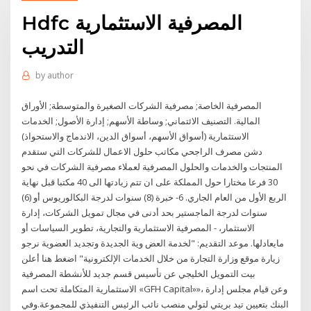
Hdfc المصرفية الاستثمارية
التدريب
by
author
المصرفية الخاصة; مصرفية الشركات الصغيرة والمتوسطة; الأوراق
المالية. التصنيف الائتماني; وساطة الأسهم; إدارة الأصول; الخدمات
الاستثمارية (أسواق الأسهم، أسواق الدين، الاندماج والاستحواذ)
دشن مصرف الراجحي مكاتب حلول الاعمال للشركات التي ستقدم
المنتجات والخدمات والحلول المصرفية لعملاء مصرفية الشركات في نحو
30 فرعا مختارا حول المملكة على ان تتم زيادتها الى 40 مكتبا قبل نهاية
الربع الأول من العام الجاري. 6- خبرة (8) سنوات لدرجة البكالوريوس أو (6)
سنوات لدرجة الماجستير بحد أدنى في مجال تمويل الشركات، إدارة
الاستثمار، - المصرفية الاستثمارية والتجارية، تطوير السياسات أو
مايعادلها. موعد التقديم: "لخدمة العض وية الجديدة وتجديد العضوية نرجو
زيارة موقع وزارة التجارة من خلال الخدمات الإلكترونية" اضغط هنا أعلن
بيت التمويل الخليجي عن تأسيس قسم جديد للأنشطة المصرفية
الاستثمارية المتكاملة تحت اسم «GFH Capital»»، وعن قيام مجلس إدارة
البنك بتعيين تيد بريتي لتولي منصب نائب الرئيس التنفيذي للمجموعة.وفي