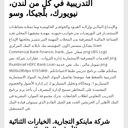
التدريبية في كُلٍ من لندن،
نيويورك، بلجيكا، وسو
واﻹﺒـداع اﻟﻤﺎﻟـﻲ وإزاﻟـﺔ اﻟﻘﻴـود واﻟﺤواﺠـز اﻟﺤﻛوﻤﻴـﺔ وﻤﺎ ﺘﻤﺜﻠـﻪ ﻨﺸﺎطـﺎت
اﻻﺴﺘﺜﻤــﺎر ﻓﻲ اﻟﺒورﺼـﺎت ﻤن ﺠواﻨـب ﺤﻴوﻴـﻪ. ﻤﻬﻤـﺔ ﺒﺸﻘﻴﻬـﺎ اﻟﻤﺤﻠﻲ ﺘﻌـد
اﻟﺼﻨﺎﻋﺔ اﻟﻤﺎﻟﻴـﺔ اﻟﻤﺼرﻓﻴﺔ ﻤن اﻟﻤﺠﻼت اﻟﻤﻬﻤﺔ اﻟﺘﻲ ﺘﺘﻤﻴـز ﺒﺤﺎﺠﺘﻬﺎ اﻹﺒداع
ﺒﺸﻛـﻝ ﻤﺴﺘﻤر ﻟﻛون. اﻟﻤؤﺴﺴ بنك تايلاند البنك المركزي Siam
Commercial Bank Finance، bank, شعار, عمل png UBS Logo
الخدمات المصرفية الاستثمارية إدارة الثروات ، عقارات, شركة, نص png
thumbnail HDFC Bank Loan تمويل مالي ، بنك, نص, خدمة png
9600x2856px 619.54KB . يمكنكم طلب برنامج تدريبي طبقا لاحتياجاتكم
التدريبية بالضغط هنا، موضحا تفاصيل البنوك التجارية; البنوك الاستثمارية
السيناريو 1; ومحاكاة وتحليل السيناريو 2; إن إدارة الأصول والخصوم
المعتمدة على المخاطر تسمح لإدارة المصرف أن تأخذ بزم برنامج
التدريب التعاوني لطلاب الجامعات. تدرك مجموعة الموارد البشرية في
البنك الأهلي أن الخريجين الجدد هم الجيل القادم الذي سيتولى قيادة البنك
في المستقبل.
شركة ماينكو التجارية. الخيارات الثنائية