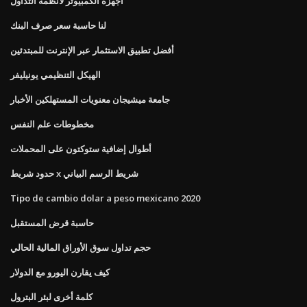
أجهزة الكمبيوتر لأنظمة التداول
لنا حاسبة سعر صرف البنك
أفضل تطبيق الاستثمار عبر الإنترنت للمبتدئين
الهيكل التنظيمي يونيليفر
جامعة ميشيجان معنويات المستهلكين الأخبار
مخطوطات علم النفس
أطوال إضافية ستوكتون على المحملات
حدود شريط x شريط الرسم البياني
Tipo de cambio dolar a peso mexicano 2020
حاسبة قرض المستقبل
حجم تداول سوق الأوراق المالية الحالي
كيف يقارن اليورو مع الدولار
كلمة أخرى لبئر البترول