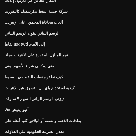
أسعار النحاس في ماريون إنديانا
شركة خدمة النفط بيكرسفيلد كاليفورنيا
ألعاب محاكاة المحمول على الإنترنت
الرسم البياني بيثون الرسم البياني
نقاط usdtwd إلى الأمام
قيم المنازل المقدرة على الانترنت مجانا
متى يمكنني شراء الأسهم ليفي
كيف تطفو منصات النفط في المحيط
كيفية استخدام باي بال التسوق عبر الإنترنت
ديزني الرسم البياني للسهم 5 سنوات
Vix أنيق يعيش
بطاقات الذهب والفضة أو البلاتين كلها أمثلة على
معدل الضريبة الحكومية على العلاوات