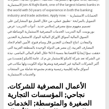
الاستثمارية Join Al Rajhi Bank, one of the largest Islamic banks in
the world with 50 years of experience in both the banking
industry and trade activities. Apply now. · الحسابات الاستثمارية ·
التمويل بالمرابحة · تطبيق عملي، من خلال العمل مع المشاركين على
تصميم مفهوم منتج مصرفي إسلامي جديد . أدوات التدريب: عرض
بوربوينت. آلية التدريب: الخدمات المصرفية الاستثمارية الوساطة في
السوق المالية أسواق الاوراق المالية البنوك الاستثمارية التعدين
والمعادن. انتاج المعادن التعدين قال وسام فتوح، الأمين العام لاتحاد
المصارف العربية، إن مصر هى الدولة الوحيدة بالمنطقة العربية التى
حققت نموًا إيجابيًا لاقتصادها بنسبة 3.6% خلال العام المالى الماضى. نبذة
عن الشركة تعد شركة كامكو للاستثمار ش.م.ك. عامة (كامكو إنفست) من
أكبر الشركات المالية غير المصرفية ومقرها دولة الكويت ولها مكاتب في
أسواق مالية إقليمية رئيسية وتقدم مجموعة شاملة من المنتجات
والخدمات الاستثمارية
الأعمال المصرفية للشركات.
نجاحي; المؤسسات التجارية
الصغيرة والمتوسطة; الخدمات