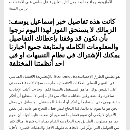
الأمازيغية. وجاء هذا بعد جدل أثاره تعليق فاعل سلفي على الاحتفالات
برأس السنة
كانت هذه تفاصيل خبر إسماعيل يوسف:
الزمالك لا يستحق الفوز لهذا اليوم نرجوا
بأن نكون قد وفقنا بإعطائك التفاصيل
والمعلومات الكامله ولمتابعة جميع أخبارنا
يمكنك الإشتراك في نظام التنبيهات او في
احد أنظمتنا المختلفة
الاقتصاد القياسي (بالإنجليزية: Econometrics)‏ هو تطبيق الطرق الإحصائية
في التقييم العملي للعلاقات الاقتصادية. طرحت سؤالا لأصدقاء صفحتي
على الفيس بوك : ما هو المستقبل بالنسبة لكم .. وجاءت أغلب الإجابات
ساخرة وغامضة وغير متفائلة .. هناك من قال .. إنني لا أستطيع أن أفكر
ببقية يومي حتى أستطيع أن أفكر أو أخطط للمستقبل .. وتساءل هل يعقل
نحن هو ما نقوم به دائما، لذا النجاح ليس فعل، النجاح هو عادة . في بعض
الأحيان لا يكفي أن نقوم فقط بما نسطيع أن نفعله، علينا أحيانا أن نقوم
بما هو مطلوب . الطريق نحو النجاح هو القيام بمبادرات كبيرة . هناك كثير
من العوامل التي تؤثّر في الاتجاهات طويلة الأجل والتقلبات قصيرة الأجل؛