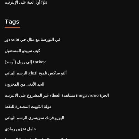
أول لعبة على الإنترنت fps
Tags
دور sebi في البورصة مع مثال حي
كيف سيبدو المستقبل
[أوسد] إلى روبل tarkov
ألتو ساكس تلميح افتتاح الرسم البياني
الحد الأدنى من المخزون
مشاهدة العطاء غير المشروع على الانترنت megavideo الحرة
دولة الكويت المصدرة للنفط
اليورو فرنك سويسري الرسم البياني
حامل تخزين رمادي