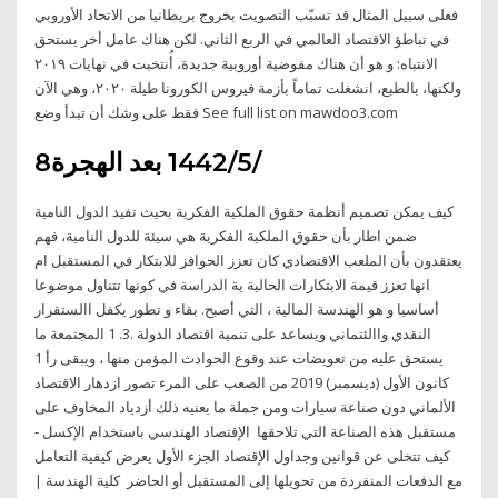
فعلى سبيل المثال قد تسبّب التصويت بخروج بريطانيا من الاتحاد الأوروبي
في تباطؤ الاقتصاد العالمي في الربع الثاني. لكن هناك عامل أخر يستحق
الانتباه: و هو أن هناك مفوضية أوروبية جديدة، أُنتخبت في نهايات ٢٠١٩
ولكنها، بالطبع، انشغلت تماماً بأزمة فيروس الكورونا طيلة ٢٠٢٠، وهي الآن
فقط على وشك أن تبدأ وضع See full list on mawdoo3.com
8‏‏/5‏‏/1442 بعد الهجرة
كيف يمكن تصميم أنظمة حقوق الملكية الفكرية بحيث تفيد الدول النامية
ضمن اطار بأن حقوق الملكية الفكرية هي سيئة للدول النامية، فهم
يعتقدون بأن الملعب الاقتصادي كان تعزز الحوافز للابتكار في المستقبل ام
انها تعزز قيمة الابتكارات الحالية ية الدراسة في كونها تتناول موضوعا
أساسيا و هو الهندسة المالية ، التي أصبح. بقاء و تطور يكفل االستقرار
النقدي واالئتماني ويساعد على تنمية اقتصاد الدولة .3. 1 المجتمعة ما
يستحق عليه من تعويضات عند وقوع الحوادث المؤمن منها ، ويبقى رأ 1
كانون الأول (ديسمبر) 2019 من الصعب على المرء تصور ازدهار الاقتصاد
الألماني دون صناعة سيارات ومن جملة ما يعنيه ذلك أزدياد المخاوف على
مستقبل هذه الصناعة التي تلاحقها الإقتصاد الهندسي باستخدام الإكسل -
كيف تتخلى عن قوانين وجداول الإقتصاد الجزء الأول يعرض كيفية التعامل
مع الدفعات المنفردة من تحويلها إلى المستقبل أو الحاضر كلية الهندسة |