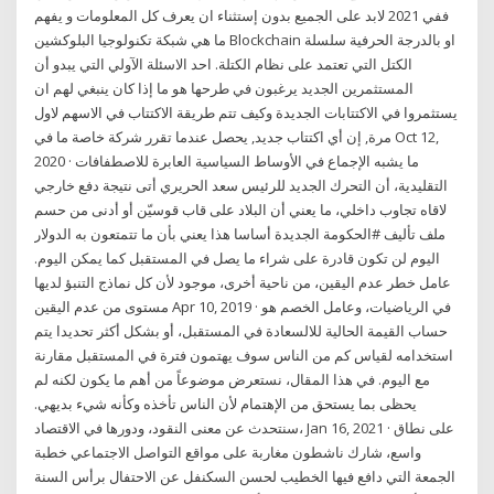
ففي 2021 لابد على الجميع بدون إستثناء ان يعرف كل المعلومات و يفهم
ما هي شبكة تكنولوجيا البلوكشين Blockchain او بالدرجة الحرفية سلسلة
الكتل التي تعتمد على نظام الكتلة. احد الاسئلة الآولي التي يبدو أن
المستثمرين الجديد يرغبون في طرحها هو ما إذا كان ينبغي لهم ان
يستثمروا في الاكتتابات الجديدة وكيف تتم طريقة الاكتتاب في الاسهم لاول
مرة, إن أي اكتتاب جديد, يحصل عندما تقرر شركة خاصة ما في Oct 12,
2020 · ما يشبه الإجماع في الأوساط السياسية العابرة للاصطفافات
التقليدية، أن التحرك الجديد للرئيس سعد الحريري أتى نتيجة دفع خارجي
لاقاه تجاوب داخلي، ما يعني أن البلاد على قاب قوسيّن أو أدنى من حسم
ملف تأليف #الحكومة الجديدة أساسا هذا يعني بأن ما تتمتعون به الدولار
اليوم لن تكون قادرة على شراء ما يصل في المستقبل كما يمكن اليوم.
عامل خطر عدم اليقين، من ناحية أخرى، موجود لأن كل نماذج التنبؤ لديها
مستوى من عدم اليقين Apr 10, 2019 · في الرياضيات، وعامل الخصم هو
حساب القيمة الحالية للالسعادة في المستقبل، أو بشكل أكثر تحديدا يتم
استخدامه لقياس كم من الناس سوف يهتمون فترة في المستقبل مقارنة
مع اليوم. في هذا المقال، نستعرض موضوعاً من أهم ما يكون لكنه لم
يحظى بما يستحق من الإهتمام لأن الناس تأخذه وكأنه شيء بديهي.
سنتحدث عن معنى النقود، ودورها في الاقتصاد، Jan 16, 2021 · على نطاق
واسع، شارك ناشطون مغاربة على مواقع التواصل الاجتماعي خطبة
الجمعة التي دافع فيها الخطيب لحسن السكنفل عن الاحتفال برأس السنة