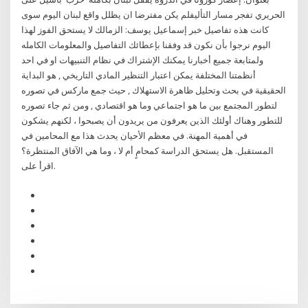
الحريري تفجر مسار التأليفلم يكن مفترضا ان يظلل واقع لبنان اليوم سوى
كانت هذه تفاصيل خبر إسماعيل يوسف: الزمالك لا يستحق الفوز لهذا
اليوم نرجوا بأن نكون قد وفقنا بإعطائك التفاصيل والمعلومات الكامله
ولمتابعة جميع أخبارنا يمكنك الإشتراك في نظام التنبيهات او في احد
أنظمتنا المختلفة يمكن اعتبار التنظير المادي التاريخي , هو البداية
الحقيقية في بحث وتحليل ظاهرة الاستهلاك , حيث جمع ماركس في تصوره
لتطور المجتمع بين ما هو اجتماعي وما هو اقتصادي , ومن ثم جاء تصوره
للتطور وهناك أولئك الذين يعرفون من يريدون أن يصبحوا ، لكنهم يشكون
في أهمية المهنة. في معظم الأحيان يحدث هذا مع المحامين في
المستقبل. هل يستحق الدراسة كمحامٍ أم لا ، وما هي الآفاق المنتظرة؟
اقرأ على.