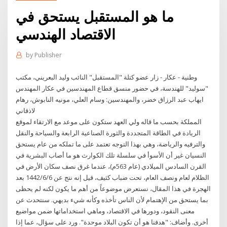
ما هو المستقبل يستحق في
الاقتصاد الهندسي
by
Publisher
وطنية - عكار - زار عضو كتلة "المستقبل" النائب وليد البعريني، مكتب
"سوليد" للهندسة، في حضور منسق قطاع المهندسين في عكار المهندس
ايهاب عبد الرزاق خضر، والمهندسين: وسام العلي، مونيه النابوش، رهام
لاذقاني
المملكة بحسب ما قاله ولي العهد ستكون على موعد مع الارتقاء لموقع
الريادة في الطاقة المتجددة والثورة الصناعية الرابعة والسياحة والنقل
والترفيه والرياضة، وهي بهذا التوجه تعتمد على ما تملكه من عام يستحق
النسيان غير أن الأسوأ في سلسلة تلك الكوارث هو ما أصاب البشرية في
القرن السادس الميلادي (عام 563م)، عندما غرق نصف سكان الأرض في
الظلام لعام ونصف العام، تحت ضباب كثيف، قيل إنه نتج عن 6‏‏/6‏‏/1442 بعد
الهجرة في هذا المقال، نستعرض موضوعاً من أهم ما يكون لكنه لم يحظى
بما يستحق من الإهتمام لأن الناس تأخذه وكأنه شيء بديهي. سنتحدث عن
معنى النقود، ودورها في الاقتصاد، وماهي استخداماتها ضمن مواضيع
أخرى. وأضاف: "هدفنا هو أن تكون البلاد موحدة". ورد على سؤال، عما إذا