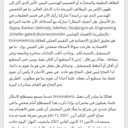
الطاقة النظيفة والمتجدّدة أو التصميم الهندسي البيئي. الأمر الذي أدّى إلى
ظهور الكثير من الوظائف المربحة ذات الدخل العالي. ما هو التخصص
الهندسي الذي تود دراسته؟ شاركنا رأيك الآن في قسم التعليقات في
الأسفل. هل أعجبك المقال؟ شاركه مع أصدقائك الآن. قائمة المراجع: Ju,
Zippia, Ranker, Mehnaty, Admhec, Studying-in-uk, Engineering
,Scheller.gatech,Businessinsider الاقتصاد القياسي (بالإنجليزية:
Econometrics)‏ هو تطبيق الطرق الإحصائية في التقييم العملي للعلاقات
الاقتصادية. طرحت سؤالا لأصدقاء صفحتي على الفيس بوك : ما هو
المستقبل بالنسبة لكم .. وجاءت أغلب الإجابات ساخرة وغامضة وغير
متفائلة .. هناك من قال .. إنني لا أستطيع أن أفكر ببقية يومي حتى أستطيع
أن أفكر أو أخطط للمستقبل .. وتساءل هل يعقل نحن هو ما نقوم به دائما،
لذا النجاح ليس فعل، النجاح هو عادة . في بعض الأحيان لا يكفي أن نقوم
فقط بما نسطيع أن نفعله، علينا أحيانا أن نقوم بما هو مطلوب . الطريق
نحو النجاح هو القيام بمبادرات كبيرة .
عندما تسمع بمصطلح الابتكار (Innovation)، فغالبًا ما يتبادر إلى ذهنك
علماء يعملون في مختبراتٍ، وإذا ذكرت هذا المصطلح أمام شخصٍ ما في
سياق حديثٍ عن شركةٍ ما مثلًا، فمن المحتمل أن تلقى بعض الاهتمام منه
بغرض معرفة تقنية جديدة Jan 11, 2021 · صباح الخير، إليكم أبرز
مستجدات الاثنين 11 كانون الثاني 2021 مانشيت 'النهار' اليوم جاءت
بعنوان: إعصار كورونا في الذروة يقفل لبنان بكامله 'حرب' باسيل على