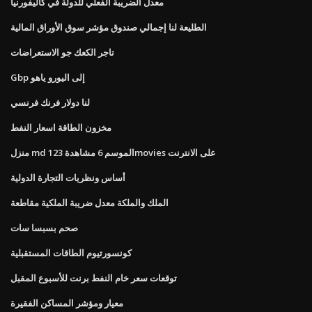
معدل الضريبة الفعلي للدولة في كاليفورنيا
الطليعة لنا إجمالي صندوق مؤشر سوق الأوراق المالية
تاجر الكعك جو الاستعراضات
Gbp إلى اليورو ياهو
لنا دولار فرنك فرنسي
مخزون الطاقة اسعار النفط
منزل md الموسم 6 مشاهدة 123movies على الانترنت
أساس ونظريات التجارة الدولية
الملك والملكة معدل ضريبة الملكية مقاطعة
صحم بسبسا سات
كونسورتيوم الطاقات المستقبلية
توقعات سعر خام النفط برنت للأسبوع المقبل
معيار ومؤشر المساكن الفقيرة