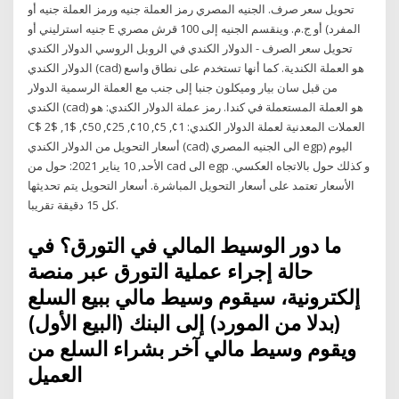
تحويل سعر صرف. الجنيه المصري رمز العملة جنيه ورمز العملة جنيه أو
جنيه استرليني أو E أو ج.م. وينقسم الجنيه إلى 100 قرش مصري (المفرد
تحويل سعر الصرف - الدولار الكندي في الروبل الروسي الدولار الكندي
الدولار الكندي (cad) هو العملة الكندية. كما أنها تستخدم على نطاق واسع
من قبل سان بيار وميكلون جنبا إلى جنب مع العملة الرسمية الدولار
الكندي (cad) هو العملة المستعملة في كندا. رمز عملة الدولار الكندي: هو
C$ العملات المعدنية لعملة الدولار الكندي: 1¢, 5¢, 10¢, 25¢, 50¢, $1, $2
أسعار التحويل من الدولار الكندي (cad) الى الجنيه المصري egp) اليوم
الأحد, 10 يناير 2021: حول من cad الى egp و كذلك حول بالاتجاه العكسي.
الأسعار تعتمد على أسعار التحويل المباشرة. أسعار التحويل يتم تحديثها
كل 15 دقيقة تقريبا.
ما دور الوسيط المالي في التورق؟ في
حالة إجراء عملية التورق عبر منصة
إلكترونية، سيقوم وسيط مالي ببيع السلع
(بدلا من المورد) إلى البنك (البيع الأول)
ويقوم وسيط مالي آخر بشراء السلع من
العميل