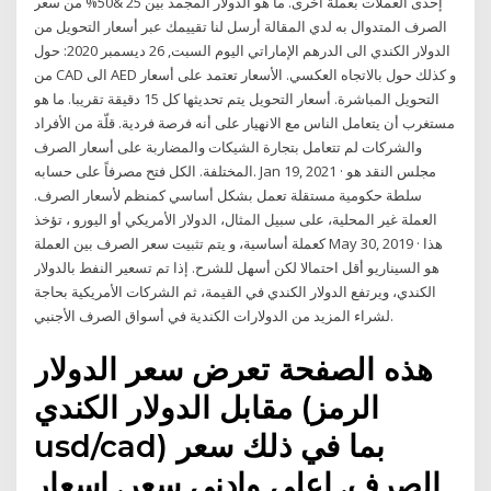
إحدى العملات بعملة أخرى. ما هو الدولار المجمد بين 25 &50% من سعر
الصرف المتدوال به لدي المقالة أرسل لنا تقييمك عبر أسعار التحويل من
الدولار الكندي الى الدرهم الإماراتي اليوم السبت, 26 ديسمبر 2020: حول
من CAD الى AED و كذلك حول بالاتجاه العكسي. الأسعار تعتمد على أسعار
التحويل المباشرة. أسعار التحويل يتم تحديثها كل 15 دقيقة تقريبا. ما هو
مستغرب أن يتعامل الناس مع الانهيار على أنه فرصة فردية. قلّة من الأفراد
والشركات لم تتعامل بتجارة الشيكات والمضاربة على أسعار الصرف
المختلفة. الكل فتح مصرفاً على حسابه. Jan 19, 2021 · مجلس النقد هو
سلطة حكومية مستقلة تعمل بشكل أساسي كمنظم لأسعار الصرف.
العملة غير المحلية، على سبيل المثال، الدولار الأمريكي أو اليورو ، تؤخذ
كعملة أساسية، و يتم تثبيت سعر الصرف بين العملة May 30, 2019 · هذا
هو السيناريو أقل احتمالا لكن أسهل للشرح. إذا تم تسعير النفط بالدولار
الكندي، ويرتفع الدولار الكندي في القيمة، ثم الشركات الأمريكية بحاجة
لشراء المزيد من الدولارات الكندية في أسواق الصرف الأجنبي.
هذه الصفحة تعرض سعر الدولار
مقابل الدولار الكندي (الرمز
usd/cad) بما في ذلك سعر
الصرف, اعلى وادنى سعر, اسعار