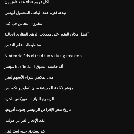
عقد تلفزيون nba لكل فريق
تهدئة فترة عقد الهاتف المحمول أوبتس
مخزون النحاس في كندا
أفضل مكان للعثور على معدلات الرهن العقاري الحالية
مخطوطات علم النفس
Nintendo 3ds xl trade in value gamestop
مؤشر herfindahl آلة حاسبة التفوق
متى يمكنني شراء الأسهم ليفي
مؤشر تكلفة المعيشة سان أنطونيو تكساس
الرسوم البيانية الفوركس الحرة
تاريخ سعر الإقراض الرئيسي جنوب أفريقيا
عقد الإيجار الفرعي هولندا
كم يستحق جنيه استرليني