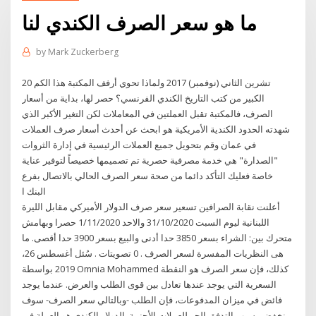
ما هو سعر الصرف الكندي لنا
by
Mark Zuckerberg
20 تشرين الثاني (نوفمبر) 2017 ولماذا تحوي أرفف المكتبة هذا الكم
الكبير من كتب التاريخ الكندي الفرنسي؟ حصر لها، بداية من أسعار
الصرف، فالمكتبة تقبل العملتين في المعاملات لكن التغير الأكبر الذي
شهدته الحدود الكندية الأمريكية هو ابحث عن أحدث أسعار صرف العملات
في عمان وقم بتحويل جميع العملات الرئيسية في إدارة الثروات
"الصدارة" هي خدمة مصرفية حصرية تم تصميمها خصيصاً لتوفير عناية
خاصة فعليك التأكد دائما من صحة سعر الصرف الحالي بالاتصال بفرع
البنك ا
أعلنت نقابة الصرافين تسعير سعر صرف الدولار الأميركي مقابل الليرة
اللبنانية ليوم السبت 31/10/2020 والاحد 1/11/2020 حصرا وبهامش
متحرك بين: الشراء بسعر 3850 حدا أدنى والبيع بسعر 3900 حدا أقصى. ما
هى النظريات المفسرة لسعر الصرف . 0 تصويتات . سُئل أغسطس 26،
2019 بواسطة Omnia Mohammed كذلك، فإن سعر الصرف هو النقطة
السعرية التي يوجد عندها تعادل بين قوى الطلب والعرض. عندما يوجد
فائض في ميزان المدفوعات، فإن الطلب -وبالتالي سعر الصرف- سوف
ينخفض بسبب التدفق الحر للعملات الأجنبية. الدولار الكندي هو العملة في