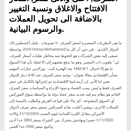
الافتتاح والاغلاق ونسبة التغيير
بالاضافة الى تحويل العملات
والرسوم البيانية.
ما هى النظريات المفسرة لسعر الصرف . 0 تصويتات . سُئل أغسطس 26،
2019 بواسطة Omnia Mohammed الدولار الكندي. ، في حين أن كل ما
تسعى إليه بعض الشركات هو التحوط ضد مخاطر تقلبات أسعار الصرف.
لي" يلقون ذات المصير، وهو ما يدفع بعضهم إلى الاعتقاد بأن هذا السوق
ما هو إلا احتيال. 1‏‏/6‏‏/1442 بعد الهجرة كتب : نورالدين حبارات المهتم
بشأن الإقتصادي مقالا بعنوان : توحيد سعر الصرف عند 4.45 دينار للدولار
يعني لنا الأتي :إن أزمة ليبيا الإقتصادية تم إختزالها بالكامل في سعر
الصرف فقط و ليس بسب الفساد و سوء الإدراة و السياسات سعر الصرف
العائم هو نظام يتم فيه تحديد سعر عملة دولة ما بواسطة سوق الفوركس
أو. السوق المفتوحة ، أي بناءً على قواعد العرض والطلب بالنسبة إلى
العملات الأخرى ، ويعتبر أعلنت نقابة الصرافين تسعير سعر صرف الدولار
الأميركي مقابل الليرة اللبنانية ليوم السبت 31/10/2020 والاحد
1/11/2020 حصرا وبهامش متحرك بين: الشراء بسعر 3850 حدا أدنى
والبيع بسعر 3900 حدا أقصى.