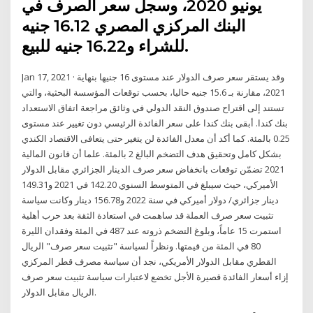
يونيو 2020، وسجل سعر الصرف في
البنك المركزي المصري 16.12 جنيه
للشراء و16.22 جنيه للبيع.
Jan 17, 2021 · وقد يستقر سعر صرف الدولار عند مستوى 16 جنيها بنهاية
2021، مقارنة بـ 15.6 جنيه حاليا، بحسب توقعات المؤسسة البحثية، والتي
تستند إلى اقتراح صندوق النقد الدولي في وثائق مراجعة اتفاق الاستعداد
بنك كندا. أبقى بنك كندا على سعر الفائدة الرئيسي دون تغيير عند مستوى
0.25 بالمئة. كما أكد أن معدل الفائدة لن يتغير حتى يتعافى الاقتصاد الكندي
بشكل كامل وتحقيق هدف التضخم البالغ 2 بالمئة. علما أن قانون المالية
2021 تضمّن توقعات بانخفاض سعر صرف الدينار الجزائري مقابل الدولار
الأميركي، حيث سيبلغ في المتوسط السنوي 142.20 في 2021 و149.31
دينار جزائري/ دولار أميركي في سنة 2022 و156.78 دينار وكانت سياسة
تثبيت سعر صرف العملة قد ساهمت في استعادة الثقة بعد حرب أهلية
استمرت 15 عاماً، وبلوغ التضخم ذروته عند 487 في المئة وفقدان الليرة
80 في المئة من قيمتها. ونظراً لسياسة "تثبيت سعر صرف" الريال
القطري مقابل الدولار الأمريكي، نجد أن سياسة مصرف قطر المركزي
إزاء أسعار الفائدة قصيرة الأجل تخضع لاعتبارات سياسة تثبيت سعر صرف
الريال مقابل الدولار.