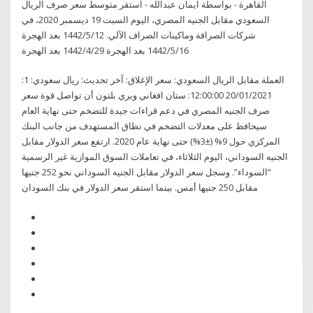
القاهرة - بواسطة ايمان عبدالله - استقر متوسط سعر صرف الريال
السعودي مقابل الجنيه المصري، اليوم السبت 19 ديسمبر 2020، في
شركات الصرافة وماكينات الصراف الآلي. 12‏‏/5‏‏/1442 بعد الهجرة
16‏‏/5‏‏/1442 بعد الهجرة 29‏‏/4‏‏/1442 بعد الهجرة
العملة مقابل الريال السعودي: سعر الإغلاق: آخر تحديث: ريال سعودي: 1:
20/01/2021 12:00:00: ستان افغاني ويري بلتون أن تواصل قوة سعر
صرف الجنيه المصري في دعم قراءات جيدة للتضخم حتى نهاية العام
سيحافظ على معدلات التضخم في نطاق المستهدف من جانب البنك
المركزي حول 9% (±3%) حتى نهاية عام 2020. ارتفع سعر الدولار مقابل
الجنيه السوداني، اليوم الثلاثاء، في تعاملات السوق الموازية غير الرسمية
“السوداء”. وسجل سعر الدولار مقابل الجنيه السوداني نحو 252 جنيها
مقابل 250 جنيها أمس. بينما استقر سعر الدولار في بنك السودان