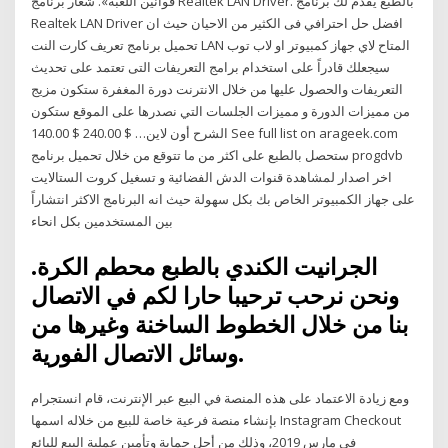
قوانين اللعبة». شعار برنامج Realtek LAN Driver. بالطبع يقدم لك برنامج
Realtek LAN Driver افضل حل احترافي فى الكثير من الاحيان حيث ان
تحميل برنامج تعريف كارت النت LAN المتاح لاي جهاز كمبيوتر او لاب توب
سيجعلك قادراً على استخدام برامج التعريفات التى تعتمد على تحديث
التعريفات والحصول عليها من خلال الانترنت دورة المغفرة ستكون مزيج
من مميزات الدورة و مميزات الجلسات التي نصدرها على الموقع ستكون
الشرح أون لاين… $ 240.00 $ 140.00 See full list on arageek.com
ستحصل بالطبع على اكثر من ما تتوقع من خلال تحميل برنامج progdvb
اخر اصدار لمشاهدة قنوات الدش الفضائية و تسغيل كروت الستالايت
على جهاز الكمبيوتر الخاص بك بكل سهولة حيث انه البرنامج الاكثر انتشاراً
بين المستخدمين بكل انحاء
الجرانيت الكندي بالطبع محطم الكرة.
ونحن نرحب ترحيبا حارا لكم في الاتصال
بنا من خلال الخطوط الساخنة وغيرها من
وسائل الاتصال الفورية.
ومع زيادة الاعتماد على هذه المنصة في البيع عبر الإنترنت، قام انستجرام
بإنشاء منصة فرعية خاصة للبيع من خلاله اسمها Instagram Checkout
في مارس 2019، وذلك من أجل حماية وتأمين عملية البيع للبائع