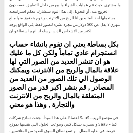
وللمشتري. حيث تتم عمليات الشراء والبيع من داخل التطبيق نفسه دون
الخروج منه، أو التحويل إلى هذا اليوم سنشارك معكم استراتيجية
يستعملها احد المتابعين لنا للربح من الانترنت ويقوم بتحقيق منها مبلغ
شهري لا يقل عن 500 دولار من مجرد نشرة للصور فقط ,في الواقع يوجد
الكثير من الاشخاص الذين يرسلو لنا انهم استطاعو ان
بكل بساطة يعني ان تقوم بانشاء حساب
انستجرام عادي تماماً ولكن كل ما عليك
هو ان تنشر العديد من الصور التي لها
علاقة بالمال والربح من الانترنت ويمكنك
الوصول الي تلك الصور من العديد من
المصادر , قم بنشر اكبر قدر من الصور
المتعلقة بالمال والربح من الانترنت
والتجارة , وهذا هو معني
اعتمادًا على هذا المبدأ، نجحت نماذج شركات SaaS في مجتمع الويب،
وانتشرت بشكل كبير، وتنوعت الحلول التي يقدمها نموذج SaaS – كما
عرضنا في بداية المقال – واتسع نطاق السوق للعديد من المنافسين،