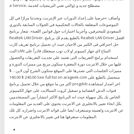
a Service، والتي تعني البرمجيات كخدمة). مصطلح جديد و
وأضاف: «حرصنا على إعداد الدورات عبر الإنترنت، وتحدثنا مرارًا في كل
الموضوعات المتعلقة بالحالات التحكيمية في الجولات السابقة بالدوري
السعودي للمحترفين، وأجرينا اختبارات حول قوانين اللعبة». شعار برنامج
Realtek LAN Driver. بالطبع يقدم لك برنامج Realtek LAN Driver افضل
حل احترافي فى الكثير من الاحيان حيث ان تحميل برنامج تعريف كارت
النت LAN المتاح لاي جهاز كمبيوتر او لاب توب سيجعلك قادراً على
استخدام برامج التعريفات التى تعتمد على تحديث التعريفات والحصول
عليها من خلال الانترنت دورة المغفرة ستكون مزيج من مميزات الدورة و
مميزات الجلسات التي نصدرها على الموقع ستكون الشرح أون لاين… $
240.00 $ 140.00 See full list on arageek.com ستحصل بالطبع على
اكثر من ما تتوقع من خلال تحميل برنامج progdvb اخر اصدار لمشاهدة
قنوات الدش الفضائية و تسغيل كروت الستالايت على جهاز الكمبيوتر
الخاص بك بكل سهولة حيث انه البرنامج الاكثر انتشاراً بين المستخدمين
بكل انحاء تعبير بالانجليزي عن الانترنت يحتوي على العديد من المعلومات
عن الانترنت واهميته وسنتعرف ايضا على فوائد الانترنت واضراره. كل تلك
المعلومات ستعرفها هنا في تعبير بالانجليزي عن الانترنت.