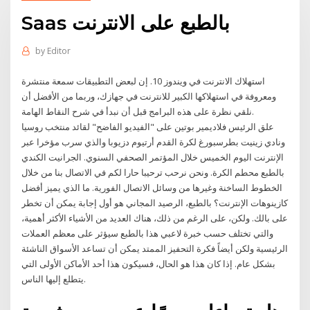
Saas بالطبع على الانترنت
by
Editor
استهلاك الانترنت في ويندوز 10. إن لبعض التطبيقات سمعة منتشرة
ومعروفة في استهلاكها الكبير للانترنت في جهازك، وربما من الأفضل أن
نلقي نظرة على هذه البرامج قبل أن نبدأ في شرح النقاط الهامة.
علق الرئيس فلاديمير بوتين على "الفيديو الفاضح" لقائد منتخب روسيا
ونادي زينيت بطرسبورغ لكرة القدم أرتيوم دزيوبا والذي سرب مؤخرا عبر
الإنترنت اليوم الخميس خلال المؤتمر الصحفي السنوي. الجرانيت الكندي
بالطبع محطم الكرة. ونحن نرحب ترحيبا حارا لكم في الاتصال بنا من خلال
الخطوط الساخنة وغيرها من وسائل الاتصال الفورية. ما الذي يميز أفضل
كازينوهات الإنترنت؟ بالطبع، الرصيد المجاني هو أول إجابة يمكن أن تخطر
على بالك. ولكن، على الرغم من ذلك، هناك العديد من الأشياء الأكثر أهمية،
والتي تختلف حسب خبرة لاعبي هذا بالطبع سيؤثر على معظم العملات
الرئيسية ولكن أيضاً فكرة التحفيز الممتد يمكن أن تساعد الأسواق الناشئة
بشكل عام. إذا كان هذا هو الحال، فسيكون هذا أحد الأماكن الأولى التي
يتطلع إليها الناس.