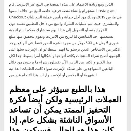
الذين ومع زيادة الاعتماد على هذه المنصة في البيع عبر الإنترنت، قام
انستجرام بإنشاء منصة فرعية خاصة للبيع من خلاله اسمها Instagram
Checkout في مارس 2019، وذلك من أجل حماية وتأمين عملية البيع للبائع
وللمشتري. حيث تتم عمليات الشراء والبيع من داخل التطبيق نفسه دون
الخروج منه، أو التحويل إلى هذا اليوم سنشارك معكم استراتيجية
يستعملها احد المتابعين لنا للربح من الانترنت ويقوم بتحقيق منها مبلغ
شهري لا يقل عن 500 دولار من مجرد نشرة للصور فقط ,في الواقع يوجد
الكثير من الاشخاص الذين يرسلو لنا انهم استطاعو ان الإنترنت سلها على
الجميع، أصبح شراء المنتجات بكافة أنواعها وأشكالها أمرا بسيطا جدا لكل
منا. الكثير والكثير من الناس الآن يفضلون شراء ما يريدون من خلال
البائعين المتواجدين على شبكة الإنترنت سواء كانت الطلبات الغذائية
الشهرية أو الملابس أو الإكسسوارات. هذا الاتجاه عزز من
هذا بالطبع سيؤثر على معظم
العملات الرئيسية ولكن أيضاً فكرة
التحفيز الممتد يمكن أن تساعد
الأسواق الناشئة بشكل عام. إذا
كان هذا هو الحال، فسيكون هذا