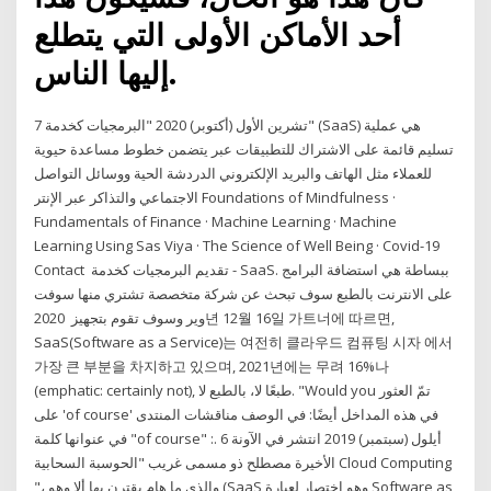
أحد الأماكن الأولى التي يتطلع
إليها الناس.
7 تشرين الأول (أكتوبر) 2020 "البرمجيات كخدمة" (SaaS) هي عملية
تسليم قائمة على الاشتراك للتطبيقات عبر يتضمن خطوط مساعدة حيوية
للعملاء مثل الهاتف والبريد الإلكتروني الدردشة الحية ووسائل التواصل
الاجتماعي والتذاكر عبر الإنتر Foundations of Mindfulness ·
Fundamentals of Finance · Machine Learning · Machine
Learning Using Sas Viya · The Science of Well Being · Covid-19
Contact تقديم البرمجيات كخدمة - SaaS. ببساطة هي استضافة البرامج
على الانترنت بالطبع سوف تبحث عن شركة متخصصة تشتري منها سوفت
وير وسوف تقوم بتجهيز 2020년 12월 16일 가트너에 따르면,
SaaS(Software as a Service)는 여전히 클라우드 컴퓨팅 시자 에서
가장 큰 부분을 차지하고 있으며, 2021년에는 무려 16%나
(emphatic: certainly not), طبعًا لا، بالطبع لا. "Would you تمّ العثور
على 'of course' في هذه المداخل أيضًا: في الوصف مناقشات المنتدى
في عنوانها كلمة "of course" :. 6 أيلول (سبتمبر) 2019 انتشر في الآونة
الأخيرة مصطلح ذو مسمى غريب "الحوسبة السحابية Cloud Computing
"، والذي ما هام يقترن بها ألا وهو (SaaS وهو اختصار لعبارة Software as