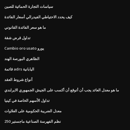
سياسات التجارة الحمائية للصين
كيف يحدد الاحتياطي الفيدرالي أسعار الفائدة
ما هو سعر الفائدة القانوني
تداول قرض شقة
Cambio oro usato يورو
الظاهري البورصة الهند
قائمة adrs اليابانية
أنواع شروط العقد
ما هو معدل العائد يجب أن أتوقع أن أكسب على الجيش الجمهوري الايرلندي
تداول الأسهم الخاصة في كينيا
معدل الضريبة الحكومية على العلاوات
نظم الفهرسة الصناعية ماجستير 250