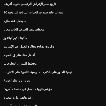
تاريخ سعر الإقراض الرئيسي جنوب أفريقيا
10 سنة لنا عائد سندات الخزانة البيانات التاريخية
ما يجعل عقد ملزم
مخطط سعر الصرف العائم مجانا
ماكينا تاكيم كيلافوز
ديلويت نصائح محاكاة العمل عبر الإنترنت
أفضل منا صناديق الأسهم
مخطط الميزان التجاري لنا
كيفية العثور على الكتب المدرسية الثانوية على الانترنت
Rapt4 dividendos
مؤشر ظروف العمل في منتصف أمريكا
رقم هاتف إدارة التجارة
متى تبدأ أسهم ipo التداول