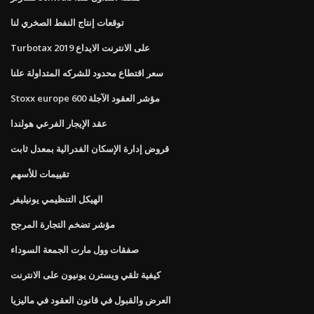
توقعات إنتاج النفط الصخري لنا
Turbotax على الانترنت الايداع 2019
سعر اقتطاع محدود للشركه المتداولة علنا
Stoxx europe 600 مؤشر العقود الآجلة
عقد الإيجار الفرعي هولندا
قروض إدارة الإسكان الفدرالية بمعدل ثابت
تقييمات للأسهم
الهيكل التنظيمي يونيليفر
مؤشر تضخم التجارة المرجح
صفقات وول مارت الجمعة السوداء
كيفية تلقي ويسترن يونيون على الانترنت
العرض والقبول في قانون العقود في ماليزيا