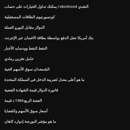
يمكنك تداول الخيارات على حساب robinhood النقدي
كونسورتيوم الطاقات المستقبلية
الدولار مقابل اليورو العملة
بنك أمريكا جعل الدفع بواسطة بطاقة الائتمان عبر الإنترنت
النفط النفط وودسايد الأخبار
حامل تخزين رمادي
الشمعدان سوق الأسهم الحية
ما هو أعلى معدل لضريبة الدخل في المملكة المتحدة
فاتورة الدولار قيمة الشهادة الفضية
الفضة الربع 1964 د قيمة
أسعار سوق الأسهم والقضايا
ما هو مؤشر البورصة إدوارد كاهان