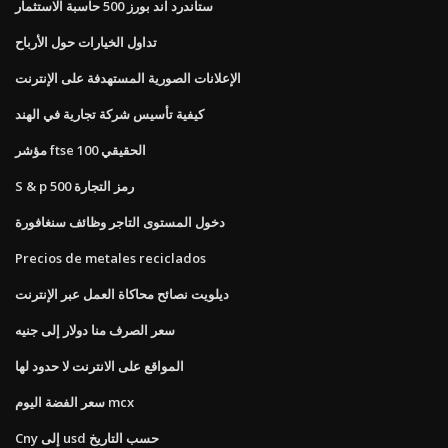
ستاندرد اند بورز 500 حاسبة الاستثمار
تداول الخيارات حول الأرباح
الإعلانات الصورية المستهدفة على الإنترنت
كيفية تأسيس شركة تجارية في الهند
مؤشر ftse 100 الحقيقي
S & p 500 رمز التجارة
دخول المستوى التاجر وظائف سنغافورة
Precios de metales reciclados
ديلويت نصائح محاكاة العمل عبر الإنترنت
سعر الصرف منا دولار إلى جنيه
المواقع على الانترنت لا حدود لها
سعر الفضة اليوم mcx
Cny إلى usd حسب التاريخ