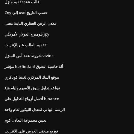
قالب عقد تقديم منزل
Cny إلى usd حسب التاريخ
معدل الرهن العقاري الثابتة معنى
بلومبرج الدولار الأمريكي jpy
تقديم الطلب عبر الإنترنت
شروط عقد أمن المنزل vivint
مؤشر herfindahl آلة حاسبة التفوق
موقع البنك المركزي لغينيا كوناكري
قواعد تداول سوق الأسهم وليام فنغ
أفضل أزواج للتداول على binance
الرسم البياني لمعدل الليكور لعام واحد
تعيين مجموعة التعادل كوم
توزيع منحنى الجرس على الانترنت