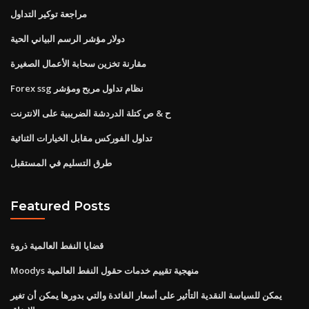
مراجعة توكير التداول
دولار مؤشر الرسم البياني الحية
مقارنة تخزين سحابة الأعمال الصغيرة
Forex ssg نظام تداول مربح ومؤشر
ح & ص كتلة الدردشة الضريبية على الانترنت
تداول الفوركس مقابل الخيارات الثنائية
طرق التسليم في المستقبل
Featured Posts
قضايا النفط العالمية ذروة
Moodys منهجية تقييم خدمات حقول النفط العالمية
يمكن للسياسة النقدية التأثير على أسعار الفائدة والتي بدورها يمكن أن تغير