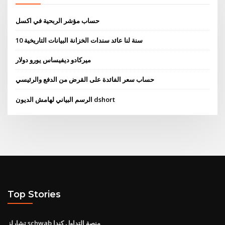
حساب مؤشر الربحية في اكسل
10 سنة لنا عائد سندات الخزانة البيانات التاريخية
ميركادو ديفيساس يورو دولار
حساب سعر الفائدة على القرض من الدفع والرئيسي
الرسم البياني لهامش الديون dshort
Top Stories
تشارلز schwab منصة التداول كندا