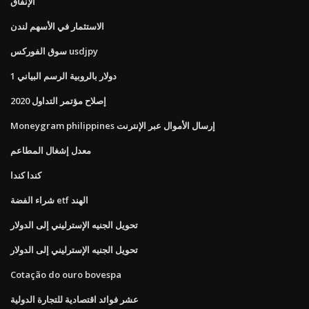
الإنفاق
الاستثمار في الأسهم لندن
سوق الفوركس usdjpy
1 دولار بالروبية الرسم البياني
إصلاح مؤتمر التداول 2020
Moneygram philippines إرسال الأموال عبر الإنترنت
معدل إشغال المطاعم
كندا كندا
شراء الفضة etf الهند
تحويل الجنيه الإسترليني إلى الدولار
تحويل الجنيه الإسترليني إلى الدولار
Cotação do ouro bovespa
عشر فوائد اقتصادية للتجارة الدولية