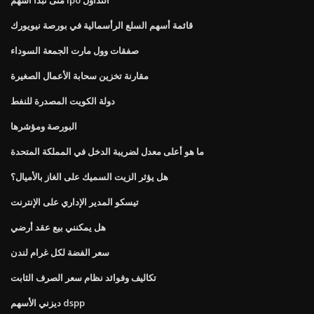
قائمة أسهم السلع الرأسمالية في بورصة نيويورك
صفقات وول مارت الجمعة السوداء
مقارنة تخزين سحابة الأعمال الصغيرة
دولة الكويت المصدرة للنفط
البورصة ومؤشرها
ما هو أعلى معدل لضريبة الدخل في المملكة المتحدة
هل يؤثر الزيت السميك على الغاز بالأميال؟
تيسكو المدير الإداري على الإنترنت
هل يمكنني بيع عقد أرضي
سعر الفضة لكل غرام لندن
تكاليف وفوائد نظام سعر الصرف الثابت
ديزني الأسهم dspp