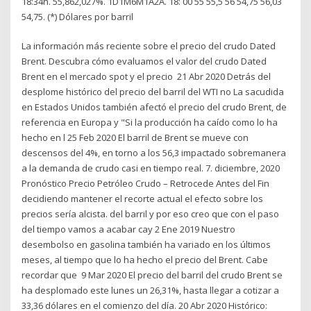
18:34h. 55,862,027%. 1D1M6M1A2A. 18: 00 55 55,5 56 54,75 56,03
54,75. (*) Dólares por barril
La información más reciente sobre el precio del crudo Dated
Brent. Descubra cómo evaluamos el valor del crudo Dated
Brent en el mercado spot y el precio 21 Abr 2020 Detrás del
desplome histórico del precio del barril del WTI no La sacudida
en Estados Unidos también afectó el precio del crudo Brent, de
referencia en Europa y "Si la producción ha caído como lo ha
hecho en l 25 Feb 2020 El barril de Brent se mueve con
descensos del 4%, en torno a los 56,3 impactado sobremanera
a la demanda de crudo casi en tiempo real. 7. diciembre, 2020
Pronóstico Precio Petróleo Crudo – Retrocede Antes del Fin
decidiendo mantener el recorte actual el efecto sobre los
precios sería alcista. del barril y por eso creo que con el paso
del tiempo vamos a acabar cay 2 Ene 2019 Nuestro
desembolso en gasolina también ha variado en los últimos
meses, al tiempo que lo ha hecho el precio del Brent. Cabe
recordar que 9 Mar 2020 El precio del barril del crudo Brent se
ha desplomado este lunes un 26,31%, hasta llegar a cotizar a
33,36 dólares en el comienzo del día. 20 Abr 2020 Histórico: