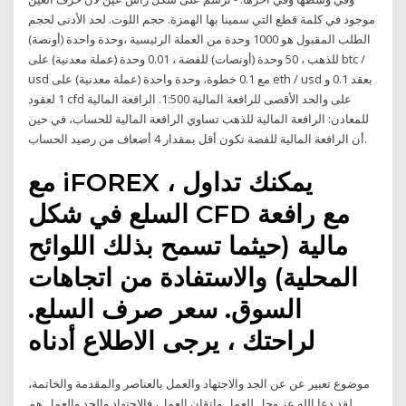
موجود في كلمة قطع التي سمينا بها الهمزة. حجم اللوت. لحد الأدنى لحجم
الطلب المقبول هو 1000 وحدة من العملة الرئيسية ،وحدة واحدة (أونصة)
للذهب ، 50 وحدة (أونصات) للفضة ، 0.01 وحدة (عملة معدنية) على btc /
usd مع 0.1 خطوة، وحدة واحدة (عملة معدنية) على eth / usd بعقد 0.1 و
1 لعقود cfd على والحد الأقصى للرافعة المالية 1:500. الرافعة المالية
للمعادن: الرافعة المالية للذهب تساوي الرافعة المالية للحساب، في حين
أن الرافعة المالية للفضة تكون أقل بمقدار 4 أضعاف من رصيد الحساب.
مع iFOREX ، يمكنك تداول
السلع في شكل CFD مع رافعة
مالية (حيثما تسمح بذلك اللوائح
المحلية) والاستفادة من اتجاهات
السوق. سعر صرف السلع.
لراحتك ، يرجى الاطلاع أدناه
موضوع تعبير عن عن الجد والاجتهاد والعمل بالعناصر والمقدمة والخاتمة،
لقد دعا الله عز وجل للعمل واتقان العمل، فالاجتهاد والجد والعمل هم