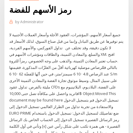
رمز الأسهم للفضة
by
Administrator
جميع أسعار الأسهم، المؤشرات، العقود الآجلة وأسعار العملات الأجنبية لا
يتم توفيرها عن طريق التبادل وإنما من قبل صناع السوق، لذلك الأسعار قد
لا تكون دقيقة، وقد تختلف عن تداول الفوركس، والأسهم الفردية،
والسلع، والمعادن الثمينة، والطاقات ومؤشرات الأسهم في XM. افتح
حساب تعتبر المعادن الثمينة، والذهب على وجه الخصوص، رمزاً للثروة.
بالتالي فللرصاص موصلية كهربائية أقلّ من الفلزّات المذكورة، فقيمتها
عند الرصاص 4.8 · 10 6 سيمنز/متر، في حين أنّها للفضّة 62 · 10 6 S/m
على سبيل المثال. وسيط موثوق تجارة الفضة والمعادن الثمينة الأخرى
مليئة بالفرص. تداول عقود CFDs على الفضة، البلاديوم، البلاتينيوم مع
افاتريد واحصل على مكافأة تصل حتى 10,000$ Object Moved This
document may be found here تسجيل الدخول قم بتسجيل الدخول
والاستفادة من تجربة تداول من الطراز العالمي تسجيل الدخول إلى
EURO PRIME ضع تفاصيلك لتسجيل الدخول: تسجيل الدخول باستخدام
رمز الرسائل القصيرة تسجيل الدخول إلى الحساب الخاص بك الرسائل
القصيرة - هي همزة تكتب على شكل رأس عين [ء] وتأتي في أول الكلمة
وفي وسطها وفي آخرها. - ترسم على شكل رأس عين لأن حرف العين