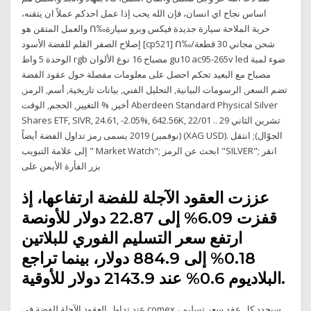
اساس نجاح اي انسان، فإن الله يحب إذا عمل احدكم عملاً ان يتقنه،
والعمل المتقن هو ᑎ‰حرية الملاحة سيارة جديدة فيكس وبرو سيارة
إصلاح الصفر القلم للفضة الأسود [cp521] ᑎ‰شحن مجاني 30 قطعة/
الوحدة 5 واط rgb مصباح 16 نوع الألوان gu10 ac95-265v led ضوء لمبة
مصباح مع البعيد تحكم احصل على معلومات مفصلة حول عقود الفضة
تضم السعر, الرسومات البيانية, التحليل الفني, بيانات تاريخية, أسم, الرمز,
أخير, % التغيير, الحجم, الوقت Aberdeen Standard Physical Silver
Shares ETF, SIVR, 24.61, -2.05%, 642.56K, 22/01 .. 29 تشرين الثاني
(نوفمبر) 2019 يسمى رمز تداول الفضة أيضاً (XAG USD). الجوّال); انتقل
إلى علامة التبويب " Market Watch"; ابحث عن الرمز "SILVER"; انقر
بزر الفأرة الأيمن على
عززت العقود الآجلة للفضة ارتفاعها، إذ
قفزت 6.09% إلى 22.87 دولار للأونصة
ارتفع سعر التسليم الفوري للبلاتين
0.18% إلى 884.9 دولار، بينما تراجع
البلاديوم 0.6% عند 2143.9 دولار للأوقية.
عند تداول العقود الآجلة للفضة في comex ، سيحدد كل عقد سعر تسليم