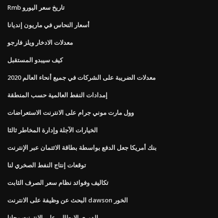
Rmb تاريخ سعر اليورو
أسعار النحاس في ماريون إنديانا
معدلات الادخار ويلز فارجو
كيف سيبدو المستقبل
معدلات الضريبة على الشركات في جميع أنحاء العالم 2020
إمدادات النفط العالمية حسب المنطقة
وول مارت موني جرام على الانترنت الاستعراضات
الخيارات الآجلة وإدارة المخاطر ثالثا
بنك أمريكا جعل الدفع بواسطة بطاقة الائتمان عبر الإنترنت
توقعات إنتاج النفط الصخري لنا
تكاليف وفوائد نظام سعر الصرف الثابت
البحث عن وظيفة على الانترنت dawson الخور
الدوري الايطالي على الانترنت مجانا