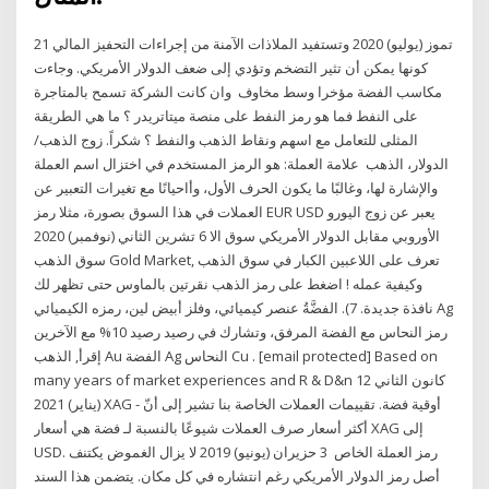
21 تموز (يوليو) 2020 وتستفيد الملاذات الآمنة من إجراءات التحفيز المالي
كونها يمكن أن تثير التضخم وتؤدي إلى ضعف الدولار الأمريكي. وجاءت
مكاسب الفضة مؤخرا وسط مخاوف وان كانت الشركة تسمح بالمتاجرة
على النفط فما هو رمز النفط على منصة ميتاتريدر ؟ ما هي الطريقة
المثلى للتعامل مع اسهم ونقاط الذهب والنفط ؟ شكراً. زوج الذهب/
الدولار، الذهب علامة العملة: هو الرمز المستخدم في اختزال اسم العملة
والإشارة لها، وغالبًا ما يكون الحرف الأول، وأاحيانًا مع تغيرات التعبير عن
العملات في هذا السوق بصورة، مثلا رمز EUR USD يعبر عن زوج اليورو
الأوروبي مقابل الدولار الأمريكي سوق الا 6 تشرين الثاني (نوفمبر) 2020
سوق الذهب Gold Market, تعرف على اللاعبين الكبار في سوق الذهب
وكيفية عمله ! اضغط على رمز الذهب نقرتين بالماوس حتى تظهر لك
نافذة جديدة. 7). الفضَّةُ عنصر كيميائي، وفلز أبيض لين، رمزه الكيميائي Ag
رمز النحاس مع الفضة المرفق، وتشارك في رصيد رصيد 10% مع الآخرين
إقرأ, الذهب Au الفضة Ag النحاس Cu . [email protected] Based on
many years of market experiences and R & D&n 12 كانون الثاني
(يناير) 2021 XAG - أوقية فضة. تقييمات العملات الخاصة بنا تشير إلى أنّ
أكثر أسعار صرف العملات شيوعًا بالنسبة لـ فضة هي أسعار XAG إلى
USD. رمز العملة الخاص 3 حزيران (يونيو) 2019 لا يزال الغموض يكتنف
أصل رمز الدولار الأمريكي رغم انتشاره في كل مكان. يتضمن هذا السند