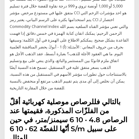
5,000 أو 1,000 أونصة تروي و 999 درجة نقاوة للفضة خلال فترة تسليم
متفق عليها في مستودع مرخص. مؤشر CCI هو احد مؤشرات الزخم التي
يتم استخدامها بكثره على الرسم البياني، يعتبر رمز CCI اختصار لـ
Commodity Channel Index والتي تعني مؤشر القناه السلعيه بسم الله
الرحمن الرحيم: يمكنك اتقان كتابة الهمزة في خمس دقائق إذا فهمت
القاعدة بشكل صحيح .يمكنكم الاطلاع على الهمزة في أول الكلمة: وسبقها
بحرف من حروف المعاني : الأمثـلة: (أ) 1 - أبوكَ يحضر المناقشة العلمية
اليوم. ما هي العقود الآجلة للذهب؟ بعبارة أبسط، عقد الذهب الآجل هو
اتفاق ملزم قانونًا بين المستثمر والبائع، والذي ينص على بيع وتسليم
الذهب بسعر متفق عليه في المستقبل. تسمح هذه النسبة أيضًا
بالاستنتاجات حول تطورات مؤشر الأسهم في المستقبل من هذه النسبة،
يمكن أن نخلص إلى أي مدى يتم تقييم الذهب مرتفع أو منخفض بالنسبة
للفضة من خلال المقارنة التاريخية.
بالتالي فللرصاص موصلية كهربائية أقلّ
من الفلزّات المذكورة، فقيمتها عند
الرصاص 4.8 · 10 6 سيمنز/متر، في حين
أنّها للفضّة 62 · 10 6 S/m على سبيل
المثال.