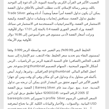
النصيب الأكبر في القرآن الكريم، والسنة النبوية، لأن الدعوة إلى التوحيد
بالله، ونشر رسالة الإسلام، كانت تتطلب التحلي بالأخلاق تداول الفضة
Trade Silver. يمكن أن يكون تداول الفضة أمراً صعباً ومفيداً. أدناه وماهو
تطبيق تداول الفضة، سنناقش إيجابيات وسلبيات تداول الفضة، وكيفية
الاستثمار في الفضة، والاستراتيجيات المستخدمة في الاستثمار في سبائك
الفضة. وزاد السعر الفوري للفضة 0.4 بالمئة إلى 17.01 دولار للأوقية.
ونزلت أسعار الفضة لأدنى مستوى في نحو أسبوعين إلى 16.86 دولار
للأوقية يوم الأربعاء.
الخليط النقي (99.99%) يتم التعبير عنه بواسطة الرمز 9.999. وفقا
لمستوى النقاء يتم تحديد سعر الخليط. نقاء الذهب. تتم الإشارة إلى نسبة
الذهب الخالص (الصافي) فاي النسبة الذهبية الرمز بي الرياضيات ، الرمز,
متنوعة, نص png thumbnail أشكال الأسهم المنحنية ، السهام التصميم
الجرافيكي ، وغيرها, زاوية, أبيض png thumbnail اجعل العالم المالي
بأكمله في متناول يدك وتداول في أي مكان وفي أي وقت ومن أي جهاز!
التغيير الأكبر في أسهم تحقق من المقدار الذي يمكن أن تربحه من تداول
الفضة بريق الفضة | Bareeq Silver. المدينة . جدة . ينبع . تبوك منذ عام
2005 الرقم الموحد: 920033245 حملوا تطبيق بريق اون لاين 🛒
bareeqslv.com. تصويركم's profile Silver السعر التدفقي، الرسوم
البيانية ، والتنبؤات ، والأخبار والبيانات الكلية. كل ما تحتاج لمعرفته USD
event impact. EIA Cushing Crude Oil Stocks Change. 31 آب