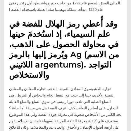
المالي العتيق الموقع عام 1792 من جانب جورج واشنطن أول رئيس ففي
عام 1520 ، بدأت مملكة بوهيميا سك العملة باستخدام الفضة ا
وقد أُعطي رمز الهلال للفضة في
علم السيمياء، إذ استُخدمَ حينها
في محاولة الحصول على الذهب،
ويُرمز إليها بالرمز Ag (من الاسم
اللاتيني argentums). التواجد
والاستخلاص
تجارة الذهبوسوق المعادن الثمينة . الذهب تجارة المعادن والمعادن
الثمينة الأخرى، جنبا إلى جنب مع النفط الخام والنحاس أو البترول، هي
السلع الصلبة التي تلعب دورا رئيسيا في سوق السلع والسلع القابلة
للتداول على أساس التعاقد. كيف اعرف الفضة هل هي مزيفة أو أصلية ؟
يجد الكثير من الأشخاص صعوبة في معرفة جودة الفضة وفي هذا الموضوع
سنتعرف على كيفية معرفة الفضة المزيفة بسهولة تامة إن الإسلام يقوم
على أربعة أصول، الإيمان، والأخلاق، والعبادات، والمعاملات، وكان للأخلاق