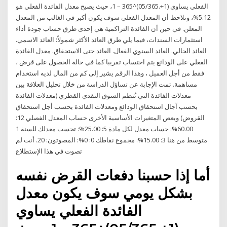
الفعلي يساوي (1+.05/365)^365 – 1، حيث يصبح معدل الفائدة الفعلي هو
5.12%، ونلاحظ أن المعدل الفعلي سوف يكون أكبر في الغالب من المعدل
المعلن. في حين أن الفائدة التراكمية هي إحدى طرق حساب جودة أداء
استثمارات السندات، فيما يلي طرق العائد الأكثر شمولاً: العائد الاسمي.
العائد الحالي. العائد السنوي الفعال. العائد حتى الاستحقاق. معدل الفائدة
الفعلي على الودائع يتم احتساب تقريبا كما في حالة الحصول على قرض ،
فقط من أجل العميل ، وهذا الرقم يشير إلى كم من المال لديه استخدام
مساهمة. تمت الإجابة عن تساؤل الدراسة من خلال تحليل العلاقة بين
معدلات الفائدة التي تُنظم السوق النقدي القطري (معدلات الفائدة
بحسب آجال استحقاق الودائع ومعدلات الفائدة بحسب أجل استحقاق
القروض) وبعض المتغيرات الأساسية الأخرى حساب المعدل الفصلي 12:
60.00%: حساب معدل لكل مادة 5: 25.00%: تحسب معدلك للسنة 1
متوسط من هنا 3: 15.00%: مجموع نقاطك 0: 0%: المصوتون: 20. أنت لم
تصوت في هذا الإستطلاع
أما إذا حسبنا دفعات القرض نفسه
بشكل يومي سوف يكون معدل
الفائدة الفعلي يساوي