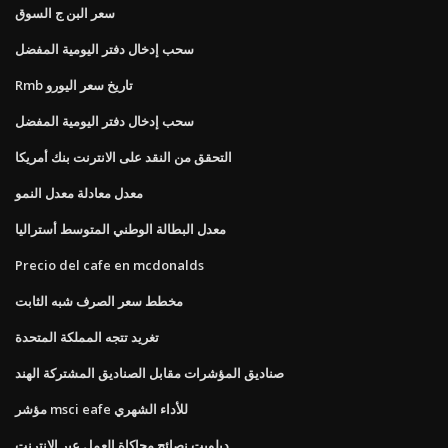
سعر البن ج السوق
سحب إدخال دفتر اليومية المفضل
Rmb تاريخ سعر اليورو
سحب إدخال دفتر اليومية المفضل
التحقق من النقد على الانترنت بنك أمريكا
معدل معادلة معدل النمو
معدل البطالة الوطني المتوسط ​​أستراليا
Precio del cafe en mcdonalds
مخطط سعر الصرف شبه الثابت
تغريد تتجه المملكة المتحدة
صناديق المؤشرات مقابل الصناديق المشتركة الهند
مؤشر msci eafe للأداء الشهري
ديلويت نصائح محاكاة العمل عبر الإنترنت