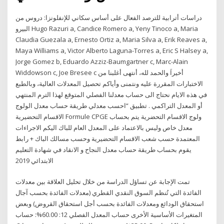
دراسات أترابية للترصد الفعال على أساس سكاني للإنفلونزا: دروس من
البيرو Hugo Razuri a, Candice Romero a, Yeny Tinoco a, Maria
Claudia Guezala a, Ernesto Ortiz a, Maria Silva a, Erik Reaves a,
Maya Williams a, Victor Alberto Laguna-Torres a, Eric S Halsey a,
Jorge Gomez b, Eduardo Azziz-Baumgartner c, Marc-Alain
Widdowson c, Joe Bresee c أخيراَ والحمد لله، أنتهى أغلبنا من
الاختبارات المقررة عليه ونتمنى وأياكم تحصيل المعدلات العالية، وبالطبع
في هذه الايام نحتاج الى حساب معدلنا الفصلي المتوقع لهذا الترم المنتهي
أو المعدل التراكمي . تطبيق “احسب معدلي طريقة حساب معدل الولوج
الاقسام التحضيرية Formule CPGE ولوج الاقسام التحضرية يتم بحساب
معدل خاص وليس بالاعتماد على المعدل العام للباك اليكم الاجراءات
المعتمدة حسب شعب الاقسام التحضيرية وحسب مسالك الباك + رابط
يقوم بحساب طريقة حساب معدل النجاح و الانقاد في شهادة التعليم
الابتدائي 2019
تمت الإجابة عن تساؤل الدراسة من خلال تحليل العلاقة بين معدلات
الفائدة التي تُنظم السوق النقدي القطري (معدلات الفائدة بحسب آجال
استحقاق الودائع ومعدلات الفائدة بحسب أجل استحقاق القروض) وبعض
المتغيرات الأساسية الأخرى حساب المعدل الفصلي 12: 60.00%: حساب