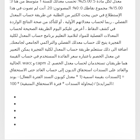
معدل لكل مادة 5: 25.00%: تحسب معدلك للسنة 1 متوسط من هنا 3:
15.00%: مجموع نقاطك 0: 0%: المصوتون: 20. أنت لم تصوت في هذا
الإستطلاع في حين يبحث الكثير من الطلبة عن طريقة حساب المعدل
الفصلي ، ربما لحساب معدلاتهم الأولية ، أو للتأكد من صحة النتائج الواردة
في كشف النقاط ، أعرض عليكم اليوم الطريقة الصحيحة لحساب
المعدلات الفصلية للمواد لتلاميذ التعليم برنامج حساب المعدل لكلية
الفجيرة يتيح لك حساب معدلك الفصلي والتراكمي الجامعي لجامعتك,
اضافة الى ذلك ستتعلم طريقة حساب المعدل لكلية الفجيرة يمكن التعبير
عن معدل الخصم باعتباره سعر الفائدة المستخدم في حساب القيمة
الحالية. wacc و capm هما طريقتان تستخدمان لحساب معدل الخصم. 2،
والعائد على السندات استحقاق الديون إلى حساب العائد حتى الاستحقاق
= [السندات بقيمة اسمية (1 * معدل كوبون السند الفترة الفعال) - بوند
المزايدة] / (محاولة السندات * فترة الاستحقاق المتبقية) * 100٪