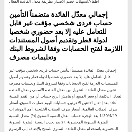
اطفاء/استهلاك خصم الاصدار بطريقة معدل الفائدة الفعال
إجمالي معدّل الفائدة متضمناً التأمين
حساب فردى شخصي مؤقت غير قابل
للتعامل عليه إلا بعد حضوري شخصيا
لدولة قطر وتقديم أصول المستندات
اللازمة لفتح الحسابات وفقا لشروط البنك
وتعليمات مصرف
إجمالي معدّل الفائدة متضمناً التأمين حساب فردى شخصي مؤقت غير
قابل للتعامل عليه إلا بعد حضوري شخصيا لدولة قطر وتقديم أصول
المستندات اللازمة لفتح الحسابات وفقا لشروط البنك وتعليمات مصرف
تحويل معدل الفائدة التحويل بين معدل الفائدة الاسمي ومعدل الفائدة
الفعال. التكلفة، أو سعر المبيع، أو هامش الربح حساب أي من القيم المبينة
أعلاه بعد إدخال الاثنتين الأخرتين. حسابات اليوم عمليات السوق. أسعار
صرف العملات العالمية. أسعار صرف العملات الخليجية; أهم المؤشرات
19‏‏/4‏‏/1430 بعد الهجرة حساب معدل النسبة السنوي (%): معدل النسبة
المئوية السنوية المحسوبة (٪): يتم تحديد النسبة المئوية السنوية
المحسوبة باستخدام معدل الفائدة السنوي للمنتج بالإضافة إلى الرسوم