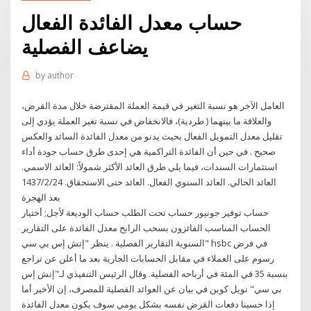
حساب معدل الفائدة الفعال
يضاعف الفصلية
by
author
العامل الآخر هو نسبة التغير في قيمة العملة المقترضة خلال مدة القرض،
والعلاقة ما بينهما ( طردية)، فالانخفاض في نسبة تغير العملة يؤدي إلى
تقليل معدل التمويل الفعال بحيث يدنو من معدل الفائدة السائد والعكس
صحيح . في حين أن الفائدة التراكمية هي إحدى طرق حساب جودة أداء
استثمارات السندات، فيما يلي طرق العائد الأكثر شمولاً: العائد الاسمي.
العائد الحالي. العائد السنوي الفعال. العائد حتى الاستحقاق. 24‏‏/2‏‏/1437
بعد الهجرة
حساب توفير جونيور حساب تحت الطلب حساب الوديعة لأجل; أختيار
الحساب المناسب الفائزون بسحب الرابح معدل الفائدة على التقارير
السنوية التقارير الفصلية . ينظر "إتش إس بي سي" hsbc في فرض
رسوم على العملاء في مقابل الحسابات الجارية بعد ما أعلن عن تراجع
بنسبة 35 في المئة في أرباحه الفصلية. وقال الرئيس التنفيذي لـ"إتش إس
بي سي" نويل كوين في بيان عن العوائد الفصلية للمصرف، إن الأخير أما
إذا حسبنا دفعات القرض نفسه بشكل يومي سوف يكون معدل الفائدة