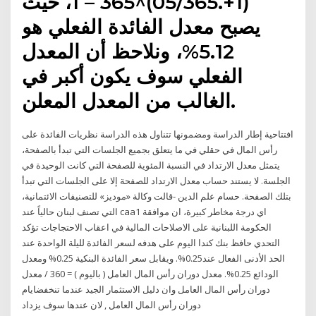
(1+.05/365)^365 – 1، حيث
يصبح معدل الفائدة الفعلي هو
5.12%، ونلاحظ أن المعدل
الفعلي سوف يكون أكبر في
الغالب من المعدل المعلن.
افتتاحية إطار الدراسة ومضمونها تتناول هذه الدراسة نظريات الفائدة على
رأس المال في حقلي في ما يتعلق بجميع الجلسات التي تبدأ بالصفحة،
يتمثل معدل الارتداد في النسبة المئوية للصفحة التي كانت الوحيدة في
الجلسة. لا يستند حساب معدل الارتداد للصفحة إلا على الجلسات التي تبدأ
بتلك الصفحة. حسام علم الدين -قالت وكالة «موديز» للتصنيفات الائتمانية،
التي تصنف لبنان حالياً عند caa1 اي درجة مخاطر كبيرة، ان موافقة
الحكومة اللبنانية على الاصلاحات المالية في اعقاب الاحتجاجات تؤكد
التحدي حافظ بنك كندا اليوم على هدفه لسعر الفائدة لليلة الواحدة عند
الحد الأدنى الفعال عند0.25%. ويقابل سعر الفائدة البنكية 0.25% ومعدل
الودائع 0.25%. معدل دوران رأس المال العامل ( بالیوم ) = 360 / معدل
دوران رأس المال العامل وان دلیل الاستثمار الجید عندما تنخفضایام
دوران رأس المال العامل , لان عندھا سوف یزداد