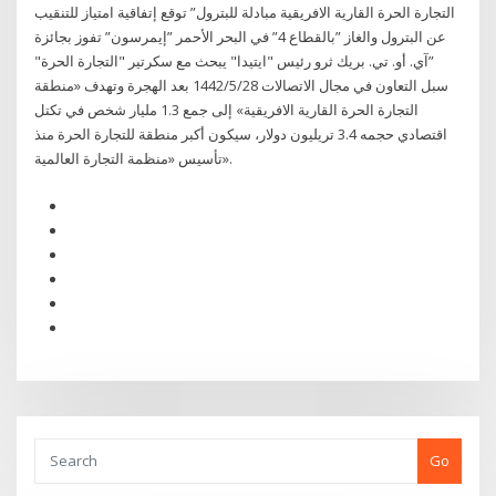
التجارة الحرة القارية الافريقية مبادلة للبترول” توقع إتفاقية امتياز للتنقيب
عن البترول والغاز ”بالقطاع 4” في البحر الأحمر ”إيمرسون” تفوز بجائزة
”آي. أو. تي. بريك ثرو رئيس "ايتيدا" يبحث مع سكرتير "التجارة الحرة"
سبل التعاون في مجال الاتصالات 28‏‏/5‏‏/1442 بعد الهجرة وتهدف «منطقة
التجارة الحرة القارية الافريقية» إلى جمع 1.3 مليار شخص في تكتل
اقتصادي حجمه 3.4 تريليون دولار، سيكون أكبر منطقة للتجارة الحرة منذ
تأسيس «منظمة التجارة العالمية».
Go