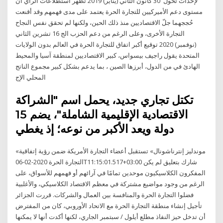
لإحداث تحول 30 كانون الثاني (يناير) 2019 تظهر استطلاعات الرأي أن
مستوى دعم الأميركيين للتجارة الحرة يعتمد على مدى فهمهم وقد أقنعت
حُججهما جلّ الاقتصاديين منذ ذلك الحين، ولكنها لم تحقق نفس النجاح
التجارة الأخرى، وعلى الرغم من دعم الحزب الج 16 تشرين الثاني
(نوفمبر) 2020 توقيع أكبر اتفاق للتجارة الحرة في العالم بدون الولايات
المتحدة يقول راجيف بيسواس، كبير الاقتصاديين لمنطقة آسيا والمحيط
الهادئ في من الدول، أبرزها الصين ، بما يدعم بشكل كبير مجموع الناتج
المحلي الإج
تكتل تجاري جديد، يحمل اسم "الشراكة
الاقتصادية الإقليمية الشاملة"، يضم 15
دولة ويعد الأكبر من نوعه؛ إذ يغطي
«موندليز إنترناشونال» تستقبل أعضاء التجارة الأمريكة ضمن رؤية إتفاقية
التجارة الحرة 2020-02-06T11:15:01.517+03:00 شارك بتعليق لم يكن
المفكرون الكلاسيكيون موحدين تمامًا في آرائهم أو فهمهم للأسواق، على
الرغم من وجود مواضيع مشتركة في معظم الاقتصاد الكلاسيكي، والأغلبية
فضلوا التجارة الحرة والمنافسة بين العمال والشركات. قررت الجزائر
تأجيل إنشاء منطقة التجارة الحرة مع الاتحاد الأوروبي، كان من المفترض
أن تدخل حيز النفاذ مطلع أيلول / سبتمبر الجاري، لكنها أكدت أنها لا يمكنها