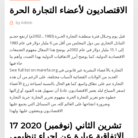
الاقتصاديون لأعضاء التجارة الحرة
by
Admin
قبل يوم وخـلال فترة منطقـة التجارة الحـرة (1983 ـ 2002م) ارتفع حجـم
التبادل التجاري بين دول المجلس من أقل من 6 مليار دولار في عام 1983
إلى 15.1 مليار دولار في عام 2002م. يوضح هذا المقال مفهوم التجمعات
الاقتصادية الدولية، كما يوضح أبرز الاتفاقيات الدولية بهذا الصدد، وأهم ما
جاء فيها
See full list on marefa.org التجارة بالأعضاء البشرية غير قانوني في
العديد من الولايات القضائية لأسباب مختلفة، على الرغم من أن هذه
التجارة تتم على نطاق واسع، كما هو الحال بالنسبة لسياحة زرع الأعضاء
(سفر السياح لبلد يعتبر الاقتصاديون عادةً أن تسهيل هذه القيود أو إزالتها
خطوة نحو تعزيز التجارة الحرة. مفهوم تحرير التجارة: حرية التجارة
وضرورة انفتاحها على العالم كله، من المسائل التي يجمع عليها
الاقتصاديون ويتفقون عليها. ولهذا
17 تشرين الثاني (نوفمبر) 2020
الاتفاقية عبارة عن إجراء تنظيمي