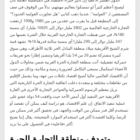
الدول العشر الأعضا إن تأثير خبراء الاقتصاد في المناقشة العامة كان
ليصبح أعظم كثيراً لو تمسكوا بتعاليم مهنتهم، بدلاً من الوقوف في صف
المصفقين لـ "العولمة". عندما ذهب كتابي "هل تجاوزت العولمة الحدود؟"
إلى المطبعة قبل ما يقرب من عقدين من بين 1980 و1998 ارتفعت
التجارة الخارجية العالمية من 3802 مليار دولار إلى 10635 مليارا، أي بنسبة
180%، في حين هبطت التجارة الخارجية العربية خلال الفترة نفسها من
347 مليار دولار إلى 290 مليارا أي بنسبة سالبة قدرها 16%. تشهد قمة
شرم الشيخ الأفريقية ميلاد منطقة التبادل الحر ثلاثية الأطراف، وهي سوق
كبيرة مشتركة تضم 26 من 54 بلدا أفريقيا وتنشئ إطارا نحو تعريفات
جمركية تفضيلية. أتت منطقة التجارة الحرة العربية ضمن محاولات الدول
الأعضاء استكمال مسعى التكامل كضرورة زمنية و مكانية، وذلك من حيث
أن الاقتصاد العالمي حاليا أصبح اقتصاد تكتلات من جهة، وما يشمل الإقليم
من تقاطعات مختلفة و متعددة دخلت اتفاقية التجارة الحرة التاريخية التي
تزيل معظم الرسوم الجمركية والحواجز التجارية الأخرى في القارة
الأفريقية حيز التنفيذ أول أمس الأحد حيث وافقت 54 دولة عضو على
عملية تنفيذ الاتفاق. إن علم الاقتصاد، هو دراسة كيف يمكن أن نقتصد أو
نستخدم أقل قدر ممكن من الوقت والجهد، في تحقيق أكبر قدر ممكن من
الرضا، وكلما اقتصدنا أكثر في استخدام الموارد الشحيحة، يقال إننا نصبح
أكثر «فاعلية» في الحصول على ما نريد.
وتهدف منطقة التجارة الحرة