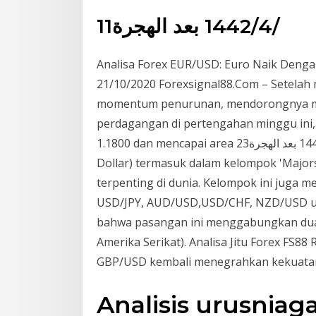
11‏‏/4‏‏/1442 بعد الهجرة
Analisa Forex EUR/USD: Euro Naik Deng
21/10/2020 Forexsignal88.Com – Setelah
momentum penurunan, mendorongnya me
perdagangan di pertengahan minggu ini,
1.1800 dan mencapai area 23‏‏/4‏‏/1441 بعد الهجرة Pasangan mata uang EUR/USD (atau Euro
Dollar) termasuk dalam kelompok 'Majo
terpenting di dunia. Kelompok ini juga
USD/JPY, AUD/USD,USD/CHF, NZD/USD un
bahwa pasangan ini menggabungkan dua 
Amerika Serikat). Analisa Jitu Forex FS8
GBP/USD kembali menegrahkan kekuatann
Analisis urusnia