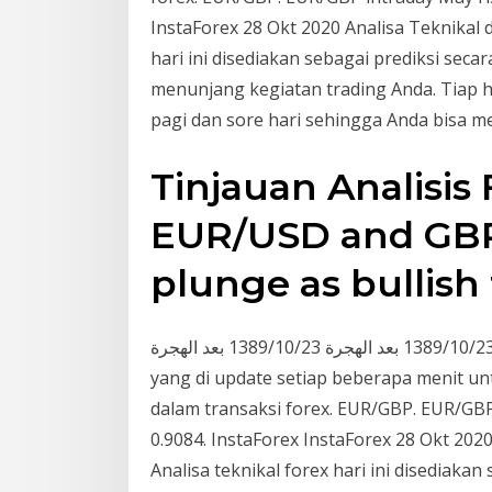
InstaForex 28 Okt 2020 Analisa Teknikal d
hari ini disediakan sebagai prediksi se
menunjang kegiatan trading Anda. Tiap h
pagi dan sore hari sehingga Anda bisa m
Tinjauan Analisis 
EUR/USD and GBP/
plunge as bullish
منذ 19 ساعة 23‏‏/10‏‏/1389 بعد الهجرة 23‏‏/10‏‏/1389 بعد الهجرة Analisa forex harian di InstaForex
yang di update setiap beberapa menit 
dalam transaksi forex. EUR/GBP. EUR/GBP
0.9084. InstaForex InstaForex 28 Okt 2020
Analisa teknikal forex hari ini disediaka