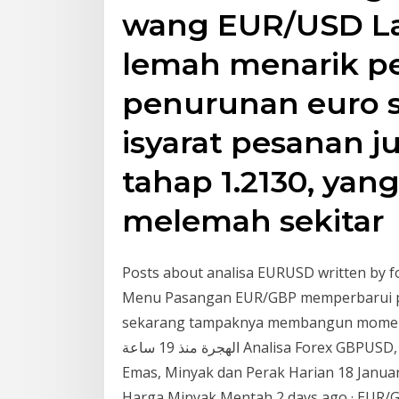
wang EUR/USD Lap
lemah menarik p
penurunan euro 
isyarat pesanan 
tahap 1.2130, ya
melemah sekitar
Posts about analisa EURUSD written by 
Menu Pasangan EUR/GBP memperbarui pun
sekarang tampaknya membangun momentum lebih j
الهجرة منذ 19 ساعة Analisa Forex GBPUSD, EURUSD, AUDUSD, USDJPY 18/01/2021 Analisa
Emas, Minyak dan Perak Harian 18 Janu
Harga Minyak Mentah 2 days ago · EUR/GBP