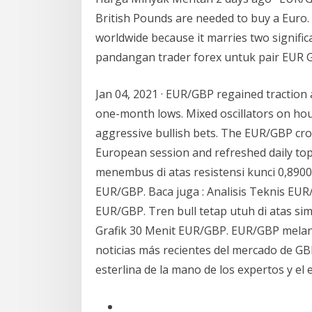
British Pounds are needed to buy a Euro. 
worldwide because it marries two signifi
pandangan trader forex untuk pair EUR 
Jan 04, 2021 · EUR/GBP regained traction 
one-month lows. Mixed oscillators on hou
aggressive bullish bets. The EUR/GBP cro
European session and refreshed daily tops
menembus di atas resistensi kunci 0,890
EUR/GBP. Baca juga : Analisis Teknis EUR/
EUR/GBP. Tren bull tetap utuh di atas s
Grafik 30 Menit EUR/GBP. EUR/GBP melan
noticias más recientes del mercado de GBP
esterlina de la mano de los expertos y el 