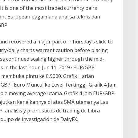
It is one of the most traded currency pairs
cant European bagaimana analisa teknis dan
GBP
and recovered a major part of Thursday’s slide to
rly/daily charts warrant caution before placing
ss continued scaling higher through the mid-
 in the last hour. Jun 11, 2019 · EUR/GBP
0 membuka pintu ke 0,9000. Grafik Harian
GBP : Euro Muncul ke Level Tertinggi. Grafik 4 Jam
imple moving average utama. Grafik 4 Jam EUR/GBP.
jutkan kenaikannya di atas SMA utamanya Las
, análisis y pronósticos de trading de Libra
equipo de investigación de DailyFX.