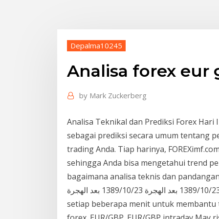
Depalma10245
Analisa forex eur
by
Mark Zuckerberg
Analisa Teknikal dan Prediksi Forex Hari I
sebagai prediksi secara umum tentang 
trading Anda. Tiap harinya, FOREXimf.com
sehingga Anda bisa mengetahui trend pe
bagaimana analisa teknis dan pandangan trader
23‏‏/10‏‏/1389 بعد الهجرة 23‏‏/10‏‏/1389 بعد الهجرة Analisa forex harian di InstaForex yang di update
setiap beberapa menit untuk membantu 
forex. EUR/GBP. EUR/GBP intraday May ri