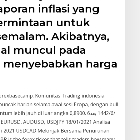
oran inflasi yang
ermintaan untuk
semalam. Akibatnya,
jual muncul pada
ng menyebabkan harga
forexbasecamp. Komunitas Trading indonesia
cak harian selama awal sesi Eropa, dengan bull
auh di luar angka 0,8900. 6‏‏/6‏‏/1442 بعد
ari 2021 USDCAD Melonjak Bersama Penurunan
 is the forex ticker that tells traders how many