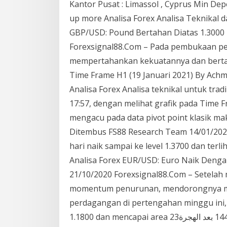
Kantor Pusat : Limassol , Cyprus Min Dep
up more Analisa Forex Analisa Teknikal 
GBP/USD: Pound Bertahan Diatas 1.3000
Forexsignal88.Com – Pada pembukaan p
mempertahankan kekuatannya dan bertah
Time Frame H1 (19 Januari 2021) By Achma
Analisa Forex Analisa teknikal untuk tradi
17:57, dengan melihat grafik pada Time
mengacu pada data pivot point klasik ma
Ditembus FS88 Research Team 14/01/202
hari naik sampai ke level 1.3700 dan terlihat bernaf
Analisa Forex EUR/USD: Euro Naik Deng
21/10/2020 Forexsignal88.Com – Setelah
momentum penurunan, mendorongnya me
perdagangan di pertengahan minggu ini,