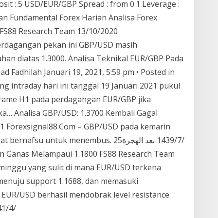
osit : 5 USD/EUR/GBP Spread : from 0.1 Leverage :
dan Fundamental Forex Harian Analisa Forex
 FS88 Research Team 13/10/2020
erdagangan pekan ini GBP/USD masih
an diatas 1.3000. Analisa Teknikal EUR/GBP Pada
d Fadhilah Januari 19, 2021, 5:59 pm • Posted in
ng intraday hari ini tanggal 19 Januari 2021 pukul
 Frame H1 pada perdagangan EUR/GBP jika
ka… Analisa GBP/USD: 1.3700 Kembali Gagal
1 Forexsignal88.Com – GBP/USD pada kemarin
su untuk menembus. 25‏‏/7‏‏/1439 بعد الهجرة
an Ganas Melampaui 1.1800 FS88 Research Team
 minggu yang sulit di mana EUR/USD terkena
nuju support 1.1688, dan memasuki
 EUR/USD berhasil mendobrak level resistance
1.1800 dan mencapai area 23‏‏/4‏‏/1441 بعد الهجرة