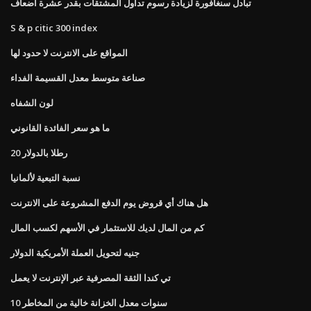
تبادل سنغافورة لزيادة رسوم تداول المشتقات بقدر عشرة أضعاف
S & p citic 300 index
المواقع على الانترنت لا حدود لها
صناعة متوسط ​​معدل القسيمة الفداء
لون الشفاه
ما هو سعر الفائدة القانوني
20 رطلا بالدولار
نسبة التبعية لألمانيا
هل هناك أي قروض يوم الدفع المشروعة على الانترنت
كم من المال لديك للاستثمار في الأسهم لكسب المال
جنيه لتحويل العملة الأمريكية الدولار
تي كندا الثقة المصرفية عبر الإنترنت لا يعمل
10 سنوات معدل الخزانة خالية من المخاطر