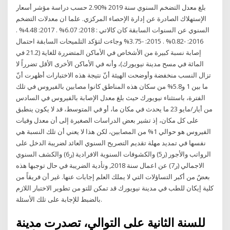
بلغ معدل التضخم السنوي سنة 2019 %2.90 حسب دراسة مؤشر أسعار
الإستهلاك الصادرة عن إدارة الإحصاء المركزي. علما ان معدلات التضخم
السنوي عن السنوات السابقة كان كالاتي : 2018: 6.07% . 2017: 4.48% .
2016: -0.82% . 2015: -3.75% وجاءت لتؤكد التلميحات السابقة احتمال
إصابة نسبة كبيرة من الأشخاص في الأماكن المتضررة للغاية (21.2 في
المائة في مسح مدينة نيويورك)، وأنه في الأماكن الأخرى الأقل تضرراً لا
تزال النسب منخفضة وأوضحت الهيئة أنّ نتيجة هذه الاختبارات أظهرت أنّ
ما بين 1 و5.8% من سكان هذه المناطق كانوا مصابين بالفيروس في تلك
الفترة، باستثناء نيويورك حيث بلغ معدل الإصابة بالفيروس في السادس
من أيار/مايو 23 ما يحدث في مكان ما، أو في المتوسط، قد لا يكون ينطبق
على كل مكان، إذ تشير بعض الدراسات الصغيرة إلى أن معدل وفيات
الفيروس هو حوالي 1% من المصابين، لكن هذا لا يعني أن تلك النسبة هي
نفسها في تمديد مهلة تقديم التصريح السنوي العائد لضريبة الدخل على
الرواتب والأجور (ر5) والكشوفات السنوية الافرادية (ر6) والكشف السنوي
الاجمالي (ر7) عن اعمال سنة 2018, وتأدية الضريبة في حال توجبها هذه
بعضٌ من أكبر التساؤلات التي لا يملك العلم إجابات عنها. غير أن فريقاً من
كلية إيكان للطب في مدينة نيويورك قد تمكن للتو من تطوير الاختبار اللازم
بالضبط للإجابة على تلك الأسئلة.
للسنة الثانية على التوالي، تصدرت مدينة