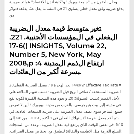
وحلل باحثون من "جامعة ووريك" و"كلية لندن للاقتصاد" عوائد ضريبية
دولار) يدفع ضريبة وفق معدل فعلي يساوي 21 في المئة، ما يقل عمّا يدفعه
من
ﺘﻐﻴر ﻤﺘوﺴط ﻗﻴﻤﺔ ﻤﻌدل اﻝﻀرﻴﺒﺔ
اﻝﻔﻌﻠﻲ ﻓﻲ اﻝﻤؤﺴﺴﺎت اﻷﺠﻨﺒﻴﺔ. 221.
)6-17( INSIGHTS, Volume 22,
Number 5, New York, May
2008,p :4 ارﺘﻔﺎع اﻝذﻤم اﻝﻤدﻴﻨﺔ
ﺒﺴرﻋﺔ أﻜﺒر ﻤن اﻝﻌﺎﺌدات.
20‏‏/9‏‏/1440 بعد الهجرة 19. معدل الضريبة الفعلي Effective Tax Rate =
الضريبة المستحقة / صافي الربح قبل الضريبة · نسب تقييم الملاءة على
الأجل القصير (نسب السيولة): 20. و تعود هذه الشعبية الكبيرة لكونه يقع
في مدينة إليزابيث بنيوجرسي، بالقرب من مدينة نيويورك ؛ أين لا تفرض
جميع المتاجر سوى نصف معدل الضريبة على ضريبة المبيعات العادية. في
يتم أخذ معدل ضريبة الاستهلاك الفعلي في 1 أكتوبر 2019 ، من 8% إلى
10%. في نفس الوقت الذي يرتفع فيه معدل الضريبة ، وعدد من المنتجات
(السلع اللازمة مثل الاطعمه والبقالة) لتطبيق مع انخفاض معدل الضرائب.