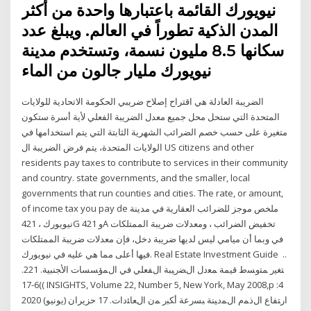
نيويورك القائمة باعتبارها واحدة من أكثر
المدن الذكية تطوراً في العالم. ويبلغ عدد
سكانها 8.5 مليون نسمة، وتستخدم مدينة
نيويورك مليار جالون من الماء
الضريبة العادلة هي اقتراح إصلاح ضريبي الحكومة الاتحادية للولايات
المتحدة التي ستحل محل جميع معدل الضريبة الفعلي لأية أسرة ستكون
متغيرة على حسب خصم الضرائب الشهرية الثابتة التي يتم استخدامها في
الولايات المتحدة، يتم فرض الضريبة ال US citizens and other
residents pay taxes to contribute to services in their community
and country. state governments, and the smaller, local
governments that run counties and cities. The rate, or amount,
of income tax you pay de ملخص موجز للضرائب العقارية في مدينة
نيويورك ، 421G و 421A تخفيض الضرائب ، ومعدلات ضريبة الممتلكات
في وبما أن ميامي ليس لديها ضريبة دخل، فإن معدلات ضريبة الممتلكات
فيها أعلى مما هي عليه في نيويورك. Real Estate Investment Guide ..
ﺘﻐﻴر ﻤﺘوﺴط ﻗﻴﻤﺔ ﻤﻌدل اﻝﻀرﻴﺒﺔ اﻝﻔﻌﻠﻲ ﻓﻲ اﻝﻤؤﺴﺴﺎت اﻷﺠﻨﺒﻴﺔ. 221.
)6-17( INSIGHTS, Volume 22, Number 5, New York, May 2008,p :4
ارﺘﻔﺎع اﻝذﻤم اﻝﻤدﻴﻨﺔ ﺒﺴرﻋﺔ أﻜﺒر ﻤن اﻝﻌﺎﺌدات. 17 حزيران (يونيو) 2020