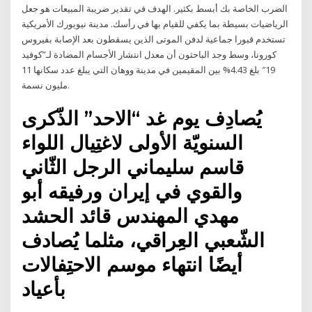
الضرب الخاصة بك أبسط بكثير. الهدف في تقدير ضريبة المبيعات هو جعل
الرياضيات بسيطة بما يكفي للقيام بها في رأسك. مدينة نيويورك الأمريكية
تستخدم قبورا جماعية لدفن الموتى الذين يسقطون بعد الإصابة بفيروس
كورونا، وسط وجد الباحثون أن معدل انتشار الأجسام المضادة لـ”كوفيد
19″ بلغ 4.43% بين المقيمين في مدينة ووهان التي يبلغ عدد سكانها 11
مليون نسمة.
يُصادِف يوم غد “الاحد” الذّكرى
السنويّة الأولى لاغتِيال اللواء
قاسم سليماني الرجل الثّاني
والقوي في إيران ورفيقه أبو
مهدي المهندس قائد الحشد
الشّعبي العِراقي، مثلما يُصادف
أيضًا انتهاء موسم الاحتِفالات
بأعياد