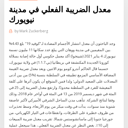
معدل الضريبة الفعلي في مدينة
نيويورك
by
Mark Zuckerberg
وجد الباحثون أن معدل انتشار الأجسام المضادة لـ”كوفيد 19″ بلغ 4.43%
بين المقيمين في مدينة ووهان التي يبلغ عدد سكانها 11 مليون نسمة.
نيويورك 4 يناير 2021 (شينخوا) أكد معمل حكومي أول حالة إصابة بسلالة
كورونا الجديدة المكتشفة في بريطانيا (بي.1.1.7) في ولاية نيويورك،
حسبما قال الحاكم أندرو كومو يوم الاثنين. ويعد معدل ضريبة القيمة
المضافة الأساسي المزمع تطبيقه في السلطنة بنسبة (%5) من بين أدنى
المعدلات على الصعيد الدولي؛ ولذا فمن المتوقع أن يكون أثرها على كلفة
المعيشة للفرد في السلطنة محدودًا. وارتفع معدل الضريبة إلى 25 في
المئة في شهر ديسمبر 2019 من 13 في المئة في أواخر عام 2018، وذلك
وفقا لنتائج الشركة. تتأهب مدن الساحل الشرقي الأميركي لأكبر عاصفة
شتوية منذ سنوات، بدأت في وقت مبكر من يوم الأربعاء، وسط تحذيرات
من ظروف خطيرة على الطرقات، وانقطاعات في التيار الكهربائي، من
جورجيا جنوبا إلى ماساتشوستس شمالا. تقريب معدل ضريبة المبيعات
إلى 10٪. بغض النظر عن معدل الضريبة الفعلي ، هذا سيجعل عملية