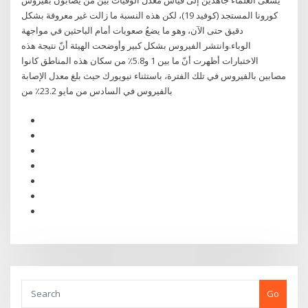
يسعى العلماء جاهدين إلى قياس معدل الوفيات بين من يصابون بفيروس
كورونا المستجد (كوفيد 19)، لكن هذه النسبة ما زالت غير معروفة بشكل
دقيق حتى الآن، وهو ما يضعُ صعوبات أمام الباحثين في مواجهة
الوباء.وانتشر الفيروس بشكل كبير وأوضحت الهيئة أنّ نتيجة هذه
الاختبارات أظهرت أنّ ما بين 1 و5.8٪ من سكان هذه المناطق كانوا
مصابين بالفيروس في تلك الفترة، باستثناء نيويورك حيث بلغ معدل الإصابة
بالفيروس في السادس من مايو 23.2٪ من
Go