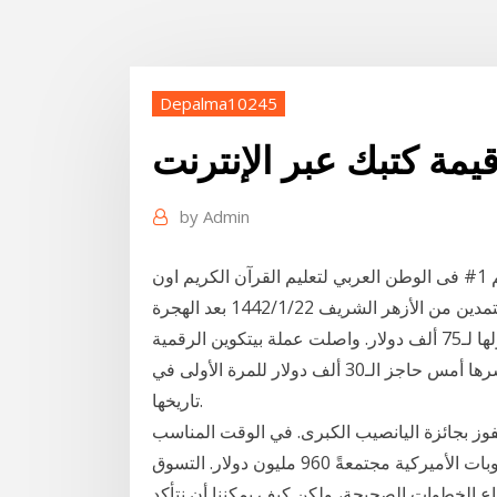
Depalma10245
يمة كتبك عبر الإنترنت
by
Admin
تَعَلَّم القرآن الكريم عبر الانترنت مع أكاديمية الرؤي ، رقم 1# فى الوطن العربي لتعليم القرآن الكريم اون
لاين فى حلقات قرآن فردية مع معلمين ومعلمات معتمدين من الأزهر الشريف 22‏‏/1‏‏/1442 بعد الهجرة
مستويات قياسية جديدة لـ«البتكوين».. وتوقعات بوصولها لـ75 ألف دولار. واصلت عملة بيتكوين الرقمية
مكاسبها بتخطي حاجز الـ34 ألف دولار، اليوم الأحد، بعد كسرها أمس حاجز الـ30 ألف دولار للمرة الأولى في
تاريخها.
لفوز بجائزة اليانصيب الكبرى. في الوقت المناسب
تماماً مع بداية العام 2021، تبلغ قيمة الجوائز لأكبر السحوبات الأميركية مجتمعةً 960 مليون دولار. التسوق
تباع الخطوات الصحيحة، ولكن كيف يمكننا أن نتأكد