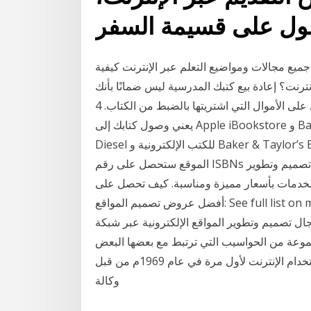
ول على قسيمة السفر
ميع مجالات ومواضيع التعلم عبر الإنترنت كيفية
نترنت؟ إعادة بيع كتبك المدرسية ليس ضمانًا بأنك
ستحصل على الأموال التي اشتريتها بالضبط من الكتاب. 4 Smashwords. النشر على موقع Smashwords
يعني وصول كتابك إلى Apple iBookstore و Barnes & Noble و متجر كتب Sony و Kobo و متجر the
Diesel للكتب الإلكترونية و Baker & Taylor’s Blio و Axis360 و غيرهم الكثير، بمجرد تسجيلك في هذا
الموقع ستحصل على رقم ISBNs مجاني، مع تحويل كتبك قيمة تك توفر لمستخدميها عروض تصميم وتطوير
 الخدمات بأسعار مميزة ومناسبة. كيف تحصل على
أفضل عروض تصميم المواقع: See full list on mawdoo3.com قيمة تك هي واحدة من أهم شركات تصميم
ل تصميم وتطوير المواقع الإلكترونية عبر شبكة
مجموعة من الحواسيب التي ترتبط مع بعضها البعض
لنقل المعلومات وإرسالها من حاسب إلى آخر، وقد تم استخدام الإنترنت لأول مرة في عام 1969م من قبل
وكالة