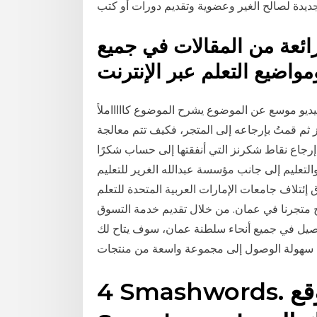
ائعة من المقالات في جميع
واضيع التعلم عبر الإنترنت
وسع عن الموضوع يشرح الموضوع كاااااملاًhttps://youtu.be/6lUHQ8p_rZY-----وفر 30 %
ثم قمتُ بإرجاعه إلى المتجر، فكيف تتم معالجة
م إرجاع نقاط شكرنز التي أنفقتها إلى حساب شكرًا
رة التربية والتعليم إلى جانب مؤسسة عبدالله الغرير للتعليم
ئتلاف جامعات الإمارات العربية المتحدة للتعلم
تح متجرنا في عمان. من خلال تقديم خدمة التسوق
لتوصيل في جميع أنحاء سلطنة عمان، سوف يتاح لك
سهولة الوصول إلى مجموعة واسعة من منتجات
4 Smashwords. النشر على موقع