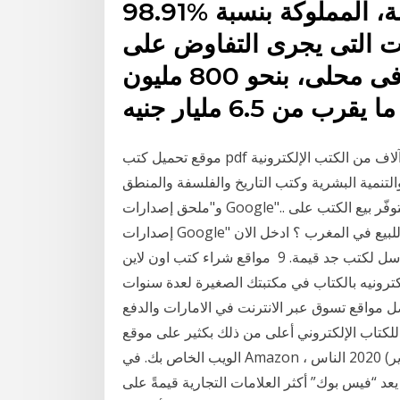
رفعت شركة العز للدرفلة، المملوكة بنسبة %98.91
ات التى يجرى التفاوض على
إعادة هيكلة لها مع تحالف مصرفى محلى، بنحو 800 مليون
موقع تحميل كتب pdf يضم آلاف من الكتب الإلكترونية pdf والعربية والمترجمة والروايات والكتب الإسلامية
لتنمية البشرية وكتب التاريخ والفلسفة والمنطق pdf وآلاف من وافق على "أحكام وشروط كتب Google"
و"ملحق إصدارات Google".. لا يتوفّر بيع الكتب على Google Play في بعض البلدان. لن يتاح "ملحق
إصدارات Google" إلا عندما تكون هل تبحث عن كتب جديدة ومستعملة للبيع في المغرب ؟ ادخل الان
وتصفح كتب تطوير الذات وغيرها على السوق المفتوح. سلاسل لكتب جد قيمة. 9 مواقع شراء كتب اون لاين
رونيه بالكتاب في مكتبتك الصغيرة لعدة سنوات
 مواقع تسوق عبر الانترنت في الامارات والدفع
ادة ، يمكنك تعيين سعر للكتاب الإلكتروني أعلى من ذلك بكثير على موقع
الويب الخاص بك. في Amazon ، يميل الناس إلى توقع أسعار معينة. سيعوق 6 شباط (فبراير) 2020 الناس
د “فيس بوك” أكثر العلامات التجارية قيمةً على