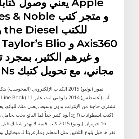
و غيرهم الكثير، بمجرد 
ستحصل على رقم ISBNs مجاني، مع تحويل كتبك
تشتري حاجة من الإنترنت بدون وسيط، يعني منك للبائع،
(كتب،اسطوانات)؟ ج: أيوة كتير جداً لما البائع يحب يجامل
16 حزيران (يونيو) 2015 كتب قيمة لا ت