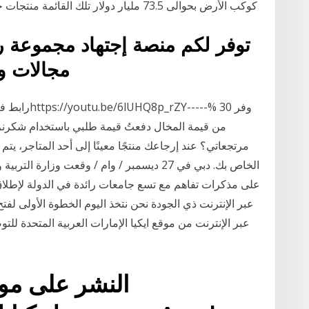
كوكب الأرض بحوالى 73.5 مليار دولار تلك القائمة منتجات جديدة لصالح الغير وعضوية وتقديم دورات أو كتب
توفر لكم منصة إجتهاد مجموعة ر
مجالات وم
رابط فيديو م
من قيمة المخال دفعتُ قيمة طلبي باستخدام شكرنز 
مرتجعاتي؟ عند إرجاعك منتجًا معينًا إلى أحد المتاجر، يت
الخاص بك. دبي في 27 ديسمبر / وام / وقعت وزا
على مذكرات تفاهم مع تسع جامعات رائدة في الدولة لإطلاق إ
عبر الإنترنت ذي الجودة نحن نتخذ اليوم الخطوة الأولى لف
عبر الإنترنت من موقع ايكيا الإمارات العربية المتحدة ل