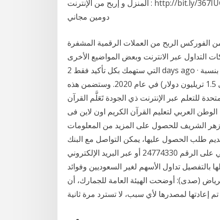
المنزل و إربح من الإنترنت : http://bit.ly/367IUGMاحصل علي استضافة لموقعك بكوبون تخفيض ٪٨٨ مع
دومين مجاني
 من الفوركس الربح من العملات الرقمية المشفرة
ات التداول عبر الانترنت وبعض المواضيع الأخرى
التي ستهمك بكل تأكيد فقط 2 days ago · ارتفعت مبيعات التجزئة للسلع عبر الإنترنت في الصين بنسبة
14.8% على أساس سنوي لتبلغ 9.8 تريليونات يوان (حوالى 1.5 تريليون دولار) في عام 2020. وستضمن هذه
دة للتعلم عبر الإنترنت ذي الجودة تَعَلَّم القرآن
 الانترنت مع أكاديمية الرؤي ، رقم 1# فى الوطن العربي لتعليم القرآن الكريم اون لاين فى
زهر الشريف للحصول على المزيد من المعلومات
ديم طلب الحصول عليها، يمكن التواصل مع البنك
الوطني العُماني على الرقم 24774330 أو عبر البريد الإلكتروني CIBSalesExec@nbo.co.om. التداول عبر
لها بالتفصيل تداول الأسهم لغير السعوديين وفوائد
لرياض (صدى): أوضحت الهيئة العامة للجمارك، أن