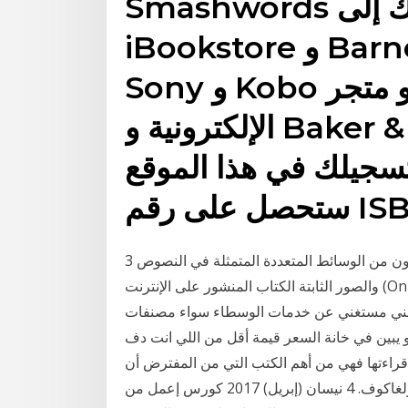
Smashwords يعني وصول كتابك إلى Apple
iBookstore و Barnes & Noble و متجر كتب
Sony و Kobo و متجر the Diesel للكتب
الإلكترونية و Baker & Taylor’s Blio و Axis360
تسجيلك في هذا الموقع
3 تموز (يوليو) 2015 الكتاب الإلكتروني (المحوسب) يتكون من الوسائط المتعددة المتمثلة في النصوص
والصور الثابتة الكتاب المنشور على الإنترنت (On Line Book) 11 آب (أغسطس) 2014 دلوقتي انت عايز
 يعني مستغني عن خدمات الوسطاء سواء مصنفات
 و يبين في خانة السعر قيمة أقل من اللي انت دف
هدر شبابك قبل قراءتها فهي من أهم الكتب التي من المفترض أن
تقرأها قبل بلوغ الثلاثين مثل المعلم ومارغريتا لـ ميخائيل بولغاكوف. 4 نيسان (إبريل) 2017 كورس إعمل من