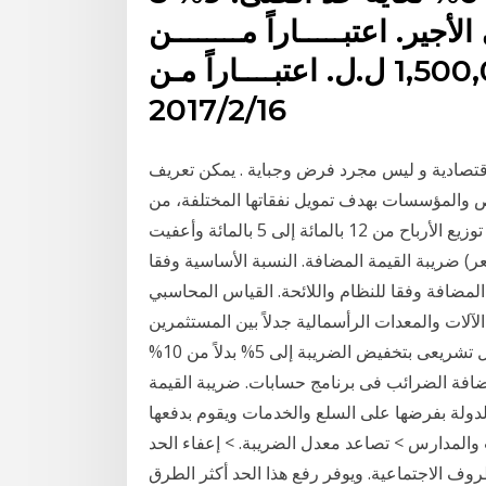
سة و3% على الأجير. اعتبـــــاراً مــــــــن
1965/5/1. مقداره 1,500,000 ل.ل. اعتبــــاراً مـن
2017/2/16
تصادية و ليس مجرد فرض وجباية . يمكن تعريف
ص والمؤسسات بهدف تمويل نفقاتها المختلفة، من
جميع القطاعات والمهام المشرفة كما خفض معدل ضريبة توزيع الأرباح من 12 بالمائة إلى 5 بالمائة وأعفيت
دل (سعر) ضريبة القيمة المضافة. النسبة الأساسية وفقا
لقيمة المضافة وفقا للنظام واللائحة. القياس المحاسبي
لآلات والمعدات الرأسمالية جدلاً بين المستثمرين
وشركات الطاقة المتجددة، وذلك نتيجة عدم إقرار تعديل تشريعى بتخفيض الضريبة إلى 5% بدلاً من 10%
اضافة الضرائب فى برنامج حسابات. ضريبة القيمة
الدولة بفرضها على السلع والخدمات ويقوم بدفعها
والمدارس > تصاعد معدل الضريبة. > إعفاء الحد
لظروف الاجتماعية. ويوفر رفع هذا الحد أكثر الطرق