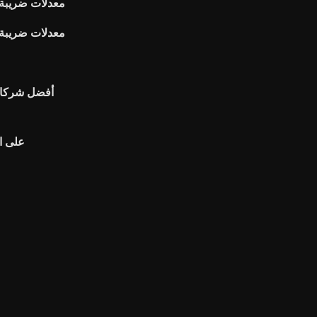
معدلات ضريبة 
معدلات ضريبة 
أفضل شركات 
Turbotax ع
م