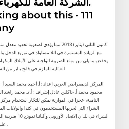
lking about this · 111
any
مع الزيادة المستمرة في اللا مساواة في توزيع الدخل وا
العائلية للملزم في فاتح يناير من السنة التي تفرض برسمها الضريبة وبشرط أن يكون
المركز الديمقراطي العربي اعداد : أ. أحمد محمد السيد 
محمود محمد أ. جاكلين عادل ﺇشراف : أ. د. محمد راشد ا
النامية، عجزا في الموازنة يمكن للتجّار استخدام مرك
الشراء التي يُجريها المستخدمون في كندا والولايات الم
على ضريبة الدخل - كيفية اعداد ضريبة كسب العمل .