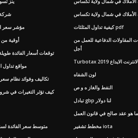
الأملاك في شمال ولاية تكساس
ينز تسو
الأملاك في شمال ولاية تكساس
شركة ت
كيفية تداول المثلثات pdf
مؤشر سعر الم
المقاولات الدفاعية للعمل من
4 أوقية من
أجل
توقعات أسعار الفائدة طويلة 
لى الانترنت الايداع 2019
مواقع تداول ال
لون الشفاه
تكاليف وفوائد نظام سعر
النفط والغاز ه و ص
كيف تؤثر التغيرات في شرو
تبادل gbp لنا دولار
ا هو عقد صالح في قانون العمل
مخطط تشفير iota
متوسط ​​سعر الفائدة لسن