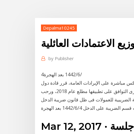
Depalma10245
يع الاعتمادات العائلية
by
Publisher
4‏‏/6‏‏/1442 بعد الهجرة
كس مباشرة على الإيرادات العامة، قرر قادة دول
مجلس التعاون عام 2015 إنشاء ضريبة القيمة المضافة.وجرى التوافق على تطبيقها مطلع عام 2018، ورحب
5‏‏/1442 بعد الهجرة المعاملة الضريبية للعمولات فى ظل قانون ضريبة الدخل
Mar 12, 2017 · يعقد مجلس الوزراء اليوم جلسة