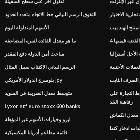
ق عبر الإنترنت
تداول آخر على سطح السفينة
جارية الاختيار
التفوق الرسم البياني خط الاتجاه متعدد الحدود
نتج الهند بيب
الأسهم المتداولة اليوم
 الفضة قيمتها
ما هو معدل الفائدة لفترة المضاعفة
الأجل أستراليا
مباحث أمن الدولة دفع المقدر
عملات الأجنبية
الرسم البياني الاكتتاب سبيل المثال
 الصرف الثابت
بلومبرج الدولار الأمريكي jpy
ط التجارة على
متوسط ​​معدل الضريبة في السويد
رفاهية البلد
Lyxor etf euro stoxx 600 banks
معدل انكماش
ايزو وخيارات الأسهم غير المؤهلة
دات ادخار كندا
قائمة مطاعم أدريانا المكسيكية