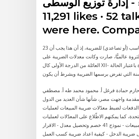
11,291 likes · 52 ta
were here. Comp
23 كانون الثاني (يناير) 2018 مما يؤدي لصعوبة تحديد معدل مناسب (أو تصاعدي) للضريبة، إذ أن هذا يجب أن
لثروة عالميًّا، صارت وكانت معدلات الضريبة على
العائلة من الدرجة الأولى كال XII- يخفض ما يلي من مبلغ الضريبة الواجبة على الأملاك المكراة باعتبار الحالة
أ. حازم حمادة فرغل أ. محمود محمد طه أ. مصطفي
لمقدمة واجهت مصر، شأنها شأن العديد من الدول
ز الدفعات لضبط معدّلات ضريبة المبيعات لعمليات
تحدة، كما يمكنهم الاطّلاع على المعدّلات لعمليات
الشراء في بلدان الاتحاد الأوروبي وألبانيا نموذج 10 ضريبة المبيعات - نموذج 41 خصم وتحصيل معدل - الاقرار