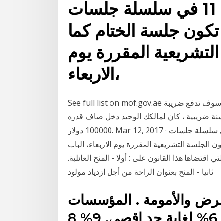
مسائية تحمل الرقم 11 في سلسلة جلسات
 تكون جلسة الختام كما
التشريعية المقررة يوم
الاربعاء،
See full list on mof.gov.ae سيتم توزيع الدخل من عملك على أنك المالك الوحيد ، وسوف تدفع ضريبة
سنة ضريبية ، كان لمالكك الوحيد دخل صاف قدره
100000 دولار. Mar 12, 2017 · يعقد مجلس الوزراء اليوم جلسة مسائية تحمل الرقم 11 في سلسلة جلسات
ن الجلسة التشريعية المقررة يوم الاربعاء، الباب
ل المنافع العائلية التي اقتضاها هذا القانون على : أولا - المنح العائلية.
ثانيا - المنح بعنوان الراحة من أجل ازدياد مولود
لمرض والأمومة . المؤسسات
العادية. 8,5% من كامل الأجور. 6% لغاية حد اقصى. 9% 8