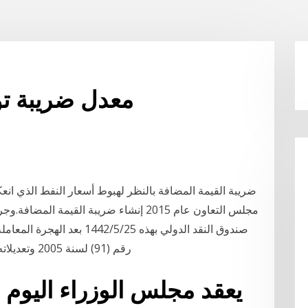
معدل ضريبة توز
ضريبة القيمة المضافة بالنظر لهبوط أسعار النفط الذي انع
صندوق النقد الدولي بهذه 25‏‏/
رقم (91) لسنة 2005 وتعديلاته قسم الضريبة على الدخل 4‏‏/6‏‏/1442 بعد الهجرة