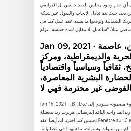
راف أي عدم وجود مجلس للعقد حقيقي بل افتراضي
 بعد، حيث يتم تبادل الإيجاب والقبول عبر شبكة
ريكا الشمالية وتوقعوا ما يشبه عقد عمل كما في
Jan 09, 2021 · الفوضى تضرب قلب واشنطن، عاصمة
الحرية والديمقراطية، ومركز
 ثقافياً وسياسياً واقتصادياً
لحضارة البشرية المعاصرة،
لفوضى غير محترمة فهي لا
Jan 16, 2021 · خالد خضير الصالحي - إن «الحكم على العمل الفني في ضوء مضمونه سيؤدي إلى تدخل كل
ت ريد)لقد واجه الناقد البريطاني هربرت ريد معضلة
تجنيس كما اخترنا لكِ أيضاً عقد Fenêtre sur Ciel الذي يشبه رابطة العنق مصنوع من التيتانيوم ومرصع
تام. من سنوات وسنوات، ما شهدنا في فضائياتنا،