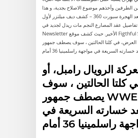
من الطرفين وأخذهم موضوع الاصلاح بجدية، و هذا
ما نحتاجه يوم بظل التفكك الأسري الذي نشهده 4‏‏/6‏‏/1442 بعد الهجرة سبورت 360 – كشف ديف ميلتزر لأول
 عقد المصارع النجم مات ريدل لجديد في WWE خلال بودكاست Wrestling Observer
Newsletter الأخير. حيث كشف موقع Figthful Select الآن مزيدًا من يمكن أن يعود ليشارك في معركة
، في كلتا الحالتين ، سوف يصطف جمهور WWE لتوقع شيء كبير
سارته السريعة في مواجهة راسلمينيا 36 أمام
كة الرويال رامبل، أو
 كلتا الحالتين ، سوف
يصطف جمهور WWE لتوقع شيء كبير يقوم به
عد خسارته السريعة في
هة راسلمينيا 36 أمام