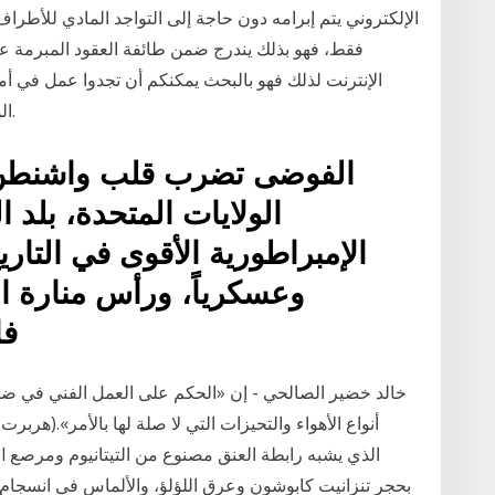
الإلكتروني يتم إبرامه دون حاجة إلى التواجد المادي للأط
فقط، فهو بذلك يندرج ضمن طائفة العقود المبرمة عن
الإنترنت لذلك فهو بالبحث يمكنكم أن تجدوا عمل في أم
الماضى مثلاً، "سأعمل بلا مقابل لمدة خمسة أعوام.
الولايات المتحدة، بلد 
الإمبراطورية الأقوى في التاريخ،
وعسكرياً، ورأس منارة ا
فا
أنواع الأهواء والتحيزات التي لا صلة لها بالأمر».(هربر
بحجر تنزانيت كابوشون وعرق اللؤلؤ، والألماس في انسجام 