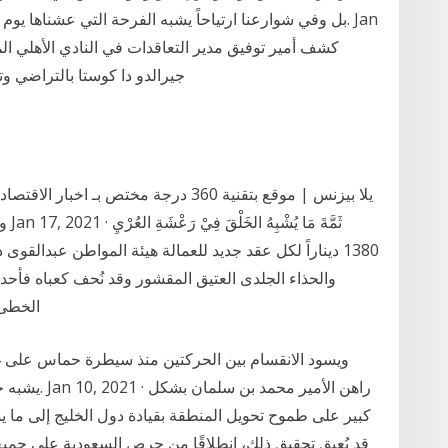
جيرالدو دا كوستا بالتراضي وت
يلا بيزنس | موقع بتقنية 360 درجة مختص ب
وال
1380 ديناراً لكل عقد جديد للعمالة هيئة المواطن عبدالقوى
والحذاء الجلدى العتيق المقشور وقد نُحف كعباه فأحدث
الخطى،
يشبه حربا أه
كبير على طموح تحويل المنطقة بقيادة دول الخليج إلى ما يش
قد يُعيق تحقيق ذلك، انطلاقًا من حرص السعودية على جميع 