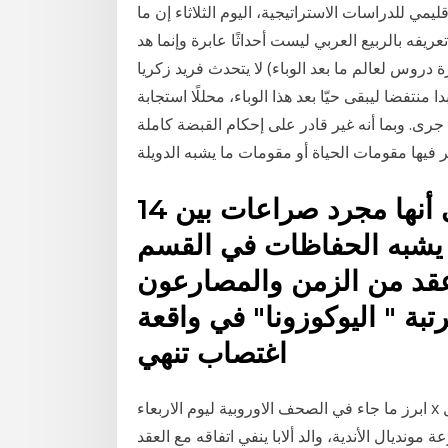
مي للدراسات الاستراتيجية، اليوم الثلاثاء إن ما
2010 أو ما اصطلح علي تعريفه بالربيع العربي ليست أحداثًا عابرة وإنما هد
جرة في كتابه (عشرة دروس لعالم ما بعد الوباء) لا يتحدث فريد زكريا
منتفضا ليبقى حيّا بعد هذا الوباء، محللًا استجابة
 جرى. وبما أنه غير قادر على إحكام القبضة كاملة
14 نيسان (إبريل) 2018 السومو على أنها مجرد صراعات بين
 يشبه الحفاظات في القسم
عقد من الزمن والمصارعون
بة " اليوكوزونا" في واقعة
اغتصاب تنهي
ابرز ما جاء في الصحف الاوروبية ليوم الاربعاء x ارسنال ينهي عقد سوكراتيس بعد إتفاق متبادل X موجز
مونديال الأندية، والد ألابا ينفي اتفاقه مع العقد