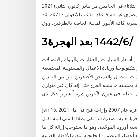
بل وفي شوارعنا ارتياحاً يشبه الفرحة التي عشناها يوم الثلاثاء في الخامس من يناير (كانون الثاني) 2021. Jan
20, 2021 · كشف أمير توفيق مدير التعاقدات في النادي الأهلي المصري عن فسخ عقد اللاعب الأنغولي
سوية كافة الأمور المالية الخاصة بالطرفين، ووق
3‏‏/6‏‏/1442 بعد الهجرة
ـ اخبار الاقتصاد و أسعار السيارات والعقارات والبنوك والاتصالات
تكنولوجيا وريادة الأعمال والمسئولية المجتمعية Jan 17, 2021 · ثَمَّةَ مَا يُشْبِهُ الخَلْقَ فِيْ رَعْشَةِ العُرْيِ
 ذات البنطال والقميص الأصفرين الترابيين البائدين
ا بمشيته ما يشبه العرج حتى إنه كان غير متوازن
 جعلته فى عيون الآخرين شرساً شريراً فكل ذى
Jan 16, 2021 · ويسود الانقسام بين الحركتين منذ سيطرة حماس على غزة عام 2007 وإزاحة فتح في ما
لية مصغرة قد تلقي بظلالها على المستقبل. Jan 10, 2021 · راهن الأمير محمد بن سلمان بشكل
به أوروبا الموحّدة، وهو ما يستوجب إزالة كل ما
أعضاء المنظومة الخليجية وبقية الأقطار العربية