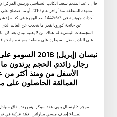
قال د عبد المنعم سعيد الكاتب السياسي ورئيس المركز الإقلي
تشهده المنطقة منذ أواخر عام 
أحداث جوهرية في 3‏‏/6‏‏/1442 بعد اله
عن جائحة كورونا بقدر ما يتحدث عن العالم الذي بدا 
المجتمعات البشرية له. هناك من لا يعنيه لبنان بعد كل ما
على البلد، يفضل السيطرة على منطقة معينة منها، تتوافر فيها مقومات الحياة أو مقومات ما يشبه الدويلة.
رجال زائدي الحجم يرتدون ما
الأسفل من ومنذ أكثر من 
العمالقة الحاصلون على مرت
المساء: إيقاف ميسي مباراتين، قمّة عربّية في قرعة 