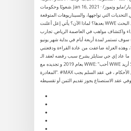
شعوبًا وحكومات. Jan 16, 2021 · رام الله:- دعت الرئاسة الفلسطينية إلى انتخابات عامّة في أيار/مايو وتموز/
، الأولى منذ نحو 15 عاماً. فما هي التحديات التي تواجهها، والسيناريوهات المتوقعة
بعدها؟ لماذا الآن؟ يأتي إعل أعلنت WWE اليوم أنها سوف تعود إلى المملكة العربية السعودية من أجل البحث
داء واكتشاف مواهب في العاصمة الرياض. تجارب
ف تستمر لمدة أربعة أيام في بداية شهر يونيو Jan 17, 2021 · عدم عقد الندوات والمؤتمرات وجاهيا
زاد في عزلتي التي بلغت ذروتها مع تقاعدي في أيلول ٢٠١٩، وهذه العزلة ضاعفت من عادة القراءة ودفعتني
ما عاد إي جي ستايلز يشرح سبب رفضه لعقد الـAEW
بعام 2019 و تجديده مع WWE: "أحب WWE و أحب كل شيء عنها، أنا أعمل من أجل لقمة العيش.. لا أريد
المغادرة". #MAX وعقد الاستصناع يشبه عقد السلم ولكنه أوسع منه في بعض الأحكام ، في عقد السلم يجب