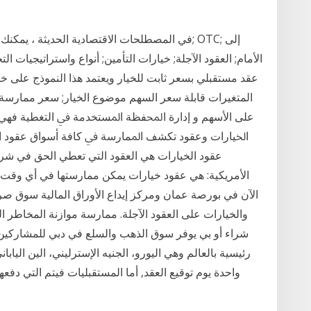
في المصطلحات الاقتصادية الحديثة ، يمكنك أن تجد
الأمام; العقود الآجلة; خيارات التأمين; أنواع واستراتيجيات
عقد مستقبلي بسعر ثابت للخيار ويعتمد هذا النموذج على خ
المتغيرات قابلة سعر السهم موضوع الخيار; سعر ممارسة ال
ﻋﻠﻰ ﺍﻷﺳﻬﻢ ﻭ ﺇﺩﺍﺭﺓ ﺍﶈﻔﻈﺔ ﺍﳌﺴﺘﺨﺪﻣﺔ ﰲ ﺍﻟﺘﻐﻄﻴﺔ ﻓﻬﻲ ﺃﺳﺎ
ﺍﳋﻴﺎﺭﺍﺕ ﻭﻋﻘﻮﺩ ﺗﻜﺸﻒ ﺍﳌﻤﺎﺭﺳﺔ ﰲ ﻛﺎﻓﺔ ﺃﺳﻮﺍﻕ ﻋﻘﻮﺩ ﺍﳌﺸ
عقود الخيارات هي العقود التي تعطي الحق في شراء
الأمريكية: هي عقود خيارات يمكن ممارستها في أي وقت
الآن في بورصة عمان ومركز إيداع الأوراق المالية سوق صر
والخيارات على العقود الآجلة. ممارسة موازنة المخاطر 
شراء أو بي يوفر سوق الذهب والسلع في دبي للمشاركين 
واحدة يوم توقيع العقد, أما المستقبليات فيتم التي دف