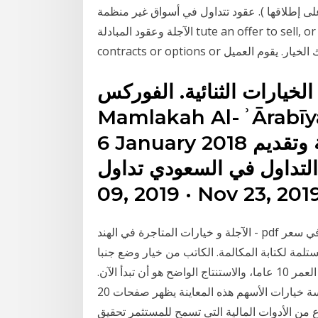
قها ). عقود تتداول في أسواق غير منظمة OTC وتشمل العقود
الآجلة وعقود المبادلة tute an offer to sell, or the solicitation of an offer to buy, any futures
خيارات الثنائية. الفوركس Al-
Mamlakah Al-ʾĀrabīy
6 January 2018 موقع لتعليم الخيارات الثنائية وتقديم
داول في السعودي تداول Dec
الآجلة و خيارات المتاجرة في الهند - pdf إلى شراء الأصول الأساسية وخسارته ستكون الزيادة في سعر
لمة لكتابة المكالمة. الكاتب من خيار وضع جنبا
إلى جنب مع الصعوبة المحتملة لتعقب المعلومات البالغ من العمر 10 عاما، والاستنتاج الواضح هو أن تبدأ الآن.
الخصومات الضريبية إكسكس على ممارسة خيارات الأسهم هذه المعاينة يظهر صفحات 20ndash22.
وع من الأدوات المالية التي تسمح للمستثمر تحقيق