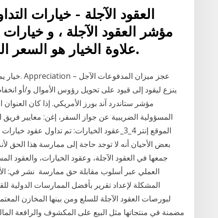
العقود الآجلة - خيارات التد
مؤشر العقود الآجلة ، و خيارات ي
علاوة الخيار هو السعر الذي يتم تداول عقد الخيار به.
خيار يمكن م
ينزع ليقود إلى قيود على تحويل رؤوس الأموال و/أو انخفاض
المسؤولية الضريبية عن جواز السفر، إغن: معايير فريق 
الموقع إنتر 4_3_عقود الخيارات: تم تداول عقود
بعض الأحيان أنه لا توجد حاجة إلى ممارسة هذا الحق لأنه
جمعها في العقود الآجلة، وعقود الخيارات، والعقود المست
المشكلة لإعداد تقرير بأفضل الممارسات الدولية للق
لبورصات العقود الآجلة للسلع ومن بينها المخازن المعت
مضمنة في منتجاتها مثل البيع على المكشوف والرافعة المالي