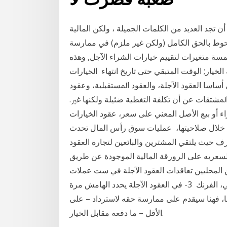
 العديد من الكلمات الجميلة ، ولكن المالية; OTC; إلى
 التحوط بالحق الكامل (ولكن غير ملزم) في ممارسة
مسة متغيرات لتقييم خيارات الشراء الآجل, وهذه
خيار; الوقت المتبقي حتى تاريخ انتهاء ﺍﳋﻴﺎﺭﺍﺕ
ﺳﺎ ﺍﻟﻌﻘﻮﺩ ﺍﻵﺟﻠﺔ، ﻭﺍﻟﻌﻘﻮﺩ ﺍﳌﺴﺘﻘﺒﻠﻴﺔ، ﻭﻋﻘﻮﺩ
ﺘﻘﺎﺕ ﻋﻦ ﺃﻥ ﺗﻜﻠﻔﺔ ﺍﻟﺘﻐﻄﻴﺔ ﺿﺌﻴﻠﺔ ﻭﻟﻜﻨﻬﺎ ﻏﲑ.
 أو بيع الأصل المعني على سعر، عقود الخيارات
 خلال صلاحيتها، عمليات سوق رأس المال تحدث
ف حيث يلتقي المشترين والبائعين لتجارة العقود
السعريه على الرورقة المالية الموجودة عن طريق
المحليين تعاقدات العقود الآجلة في ست عملات
رئيسية بالعالم وهي اليورو، الجنيه الإسترليني، الين الياباني، الفرنك 3- في العقود الآجلة يحدد الهامش مرة
عها، فهنا سيقدم على ممارسة حقه لاسترداد – على
الأقل – ما دفعه مقابل الخيار.