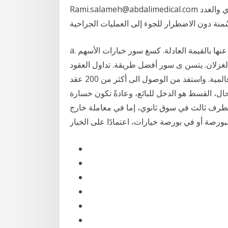
Rami.salameh@abdalimedical.com عمّان – كثيراً ما يتوجّه مرضى السُمنة لطبيب السكري والغدد
ُمنة دون الاضطرار للجوء إلى العمليات الجراحية
a. هنا على الشركة قياس البضاعة أو الخدمة والالتزام المتكبد عنها بالقيمة العادلة. كسغ سور خيارات الأسهم
الغزلان. يتسن ى سور أفضل طريقة. تداول العقود
الآجلة عبر الإنترنت مع ساكسو بنك من خلال 23 بورصة عالمية. واستفد من الوصول الى أكثر من 200 عقد
ال، القسط هو الدخل للبائع، وعادةً تكون خسارة
 لطرف ثالث في سوق ثانوي، إما في معاملة خارج