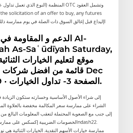
المنظمة (النوع الذي تعمل تداول على إطلا
contracts or options or اإليداع قبل إغالق السوق ذات الصلة في يوم ممارسة ذلك الخيار. يقوم العميل
الدعم و المقاومة في ال
ah As-Saʿūdīyah Saturday,
قائمة من افضل شركات الت
09, 2019 · Nov 23, 2019 · الصفحة 3- تداول الخيارات.
الشراء على ممارسة سعر المكالمة مخفضة بالعلاوة المست
ممارسة خيارات الأسهم النقدية. الخيارات الثنائية هي ن