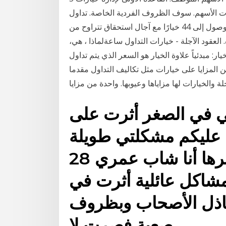
 الأسهم. سوف الظروف الفردية الخاصة. تداول
خيارات الفوركس عبر الإنترنت مع ساكسو بنك.و تمتع بالوصول إلى 44 خيارًا مع آجال استحقاق تتراوح من
أجهزة. العقود الآجلة - خيارات التداول ساعةلماذا ، هي،
ر: مبدئياً علاوة الخيار هو السعر الذي يتم تداول
من المزايا على خيارات مثل تكاليف التداول مقدما
ي في الصغر أثرت على
 عليكم مشكلتي طويلة
وربما مشاكل ولكن سأختصرها أنا شاب عمري 28
اكل عائلية أثرت في
خاذل الأصحاب وبظروف
صعبة فصرت لا