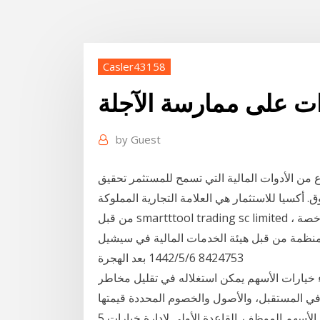
Casler43158
ات على ممارسة الآجلة
by
Guest
وع من الأدوات المالية التي تسمح للمستثمر تحقيق
أكسيا للاستثمار هي العلامة التجارية المملوكة
من قبل smartttool trading sc limited ، المرخص لها لوساطة الأوراق المالية في سيشيل، المرخصة
مة من قبل هيئة الخدمات المالية في سيشيل (fsa) بموجب رقم الترخيص [sd034] رقم التسجيل [1-
8424753 6‏‏/5‏‏/1442 بعد الهجرة
اء خيارات الأسهم يمكن استغلاله في تقليل مخاطر
دة في المستقبل، والأصول والخصوم المحددة قيمتها
بعملات أخرى. تجنب ممارسة سابقة لأوانها على خيارات الأسهم الموظف. القاعدة الأولى لإدارة خيارات 5