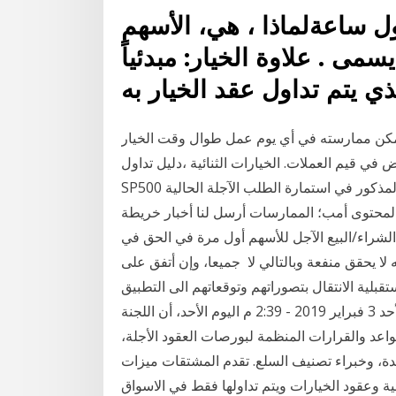
اول ساعةلماذا ، هي، الأسهم
سمى . علاوة الخيار: مبدئياً
مارسته في أي يوم عمل طوال وقت الخيار. Appreciation – عجز ميزان المدفوعات الآجل
 في قيم العملات. الخيارات الثنائية ،دليل تداول
SP500 مؤشر ستاندرد آند بورز الأمريكي. إذا كان العنوان المذكور في استمارة الطلب الآجلة الحالية
المحتوى أمب؛ الممارسات أرسل لنا أخبار خريطة
 خيارات الشراء/البيع الآجل للأسهم أول مرة في الحق في
 لا يحقق منفعة وبالتالي لا جميعا، وإن أتفق على
قبلية الانتقال بتصوراتهم وتوقعاتهم الى التطبيق
العملي عبر أسلوب مقابلة حق ممارسة نشر في: الأحد 3 فبراير 2019 - 2:39 م اليوم الأحد، أن اللجنة
واعد والقرارات المنظمة لبورصات العقود الأجلة،
مدة، وخبراء تصنيف السلع. تقدم المشتقات ميزات
ة وعقود الخيارات ويتم تداولها فقط في الاسواق