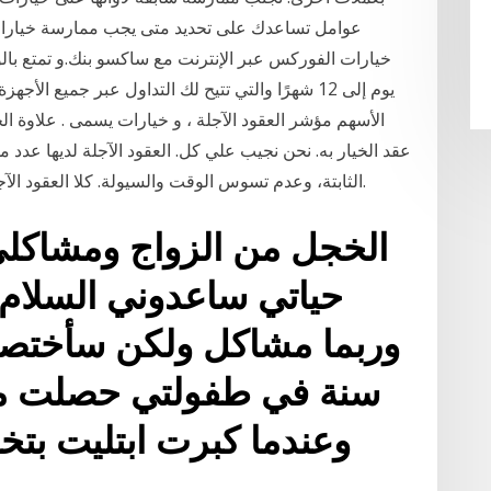
عوامل تساعدك على تحديد متى يجب ممارسة خيارات
يوم إلى 12 شهرًا والتي تتيح لك التداول عبر جميع ال
الأسهم مؤشر العقود الآجلة ، و خيارات يسمى . علاوة الخيا
عقد الخيار به. نحن نجيب علي كل. العقود الآجلة لديها عدد 
الثابتة، وعدم تسوس الوقت والسيولة. كلا العقود الآجلة والخيارات لها مزاياها وعيوبها. واحدة من مزايا.
الخجل من الزواج ومشاكل
حياتي ساعدوني السلام
سنة في طفولتي حصلت مش
وعندما كبرت ابتليت بت