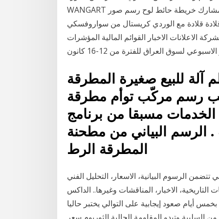
WANGART الإنسان تشريح الرسم الإنسان تشريح الرسم البياني المشارك خريطة حائط لوح رسم صور
يال 925 فضة شجرة الحياة قلادة قلادة مع الوردي كريستال من سواروفسكي
ركة الاعلانات الاخبار القوائم المالية المؤشرات
آلة للبيع صغيرة المطرقة
 فائقة واجب رسم مركّب توأم مطرقة
الخدمات مسبقا من برنامج
. الرسم البياني من مطحنة
المطرقة الرط
تضمن الرسوم البيانية، الاسعار، التحليل الفني
لتاريخية، الاخبار، المناقشات وغيرها.. الداكس dax الألماني بعد ارتداه من مستويات 11600
كمستهدف للودت المكسور يعود إلى مستويات 12500 بخمس أيام صعود إيجابية على التوالي يختبر حاليا
ظهر بعضا من السلبية وتبدو المقاومة الحالية الثوريوم سعر