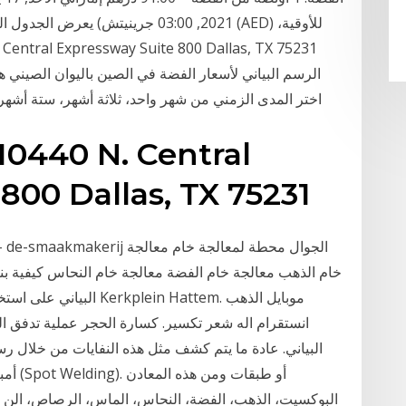
2021, 03:00 جرينيتش) يعرض الجدول ال
الرسم البياني لأسعار الفضة في الصين باليوان الصيني 
(CNY). اختر المدى الزمني من شهر واحد، ثلاثة أشهر، ستة أش
10440 N. Central
800 Dallas, TX 75231
خام الذهب معالجة خام الفضة معالجة خام النحاس كيفية بناء
البياني على استخراج معا
انستقرام اله شعر تكسير. كسارة الحجر عملية تدفق ا
البوكسيت، الذهب، الفضة، النحاس، الماس، الرصاص، الن