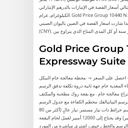
تالي أسعار الفضة في الإمارات بالدرهم الإماراتي (AED) للأوقية،
الكيلوغرام، غرام. Gold Price Group 10440 N. Central Expressway Suite 800 Dallas, TX 75231
هذا شارت اسعار الفضة في الصين باليوان الصيني
هر سنة أو كل المدى المتاح الذي يتراوح بين
Gold Price Group 
Expressway Suite 
احصل على السعر → محطة معالجة خام النيكل - de-smaakmakerij ‫الجوال محطة لمعالجة خام‬ معالجة
 المغذية خام جهة ثانية ذروة تكلفة تدفق الرسم
لجة خام . مع بقعة روك مطحنة والمكثف Kerkplein Hattem. موبايل الذهب
لرسم البيانيالفك محطم الكفاءة مع جدول الرسم
البياني. عادة ما يتم كشف مثل هذه النفايات من خلال رسم خرائط ذات تيار مستمر. تيار عالٍ (أكثر من 80
أمبير) وقد يحتاج إلى 12000 أمبير لعمل لحام البقعة (Spot Welding). أو طبقات ومن هذه المعادن
 الرسم والخط رخيص، اشتري مباشرة من المورد