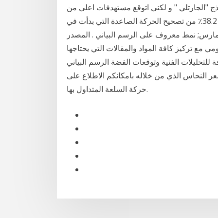
 اختراق مستوي 25.082 كهدف لنموذج "الجارتلي " و لكني اتوقع مستهدفات اعلي من
ذلك . انخفض سعر الفضة مع الذهب; توقف التراجع عند 38.2٪ من تصحيح الحركة الصاعدة التي بدأت في
 معروف على الرسم البياني . المصدر: xStation5. التوصية. الصفقة: شراء الفضة بسعر
كم سعر الفضة اليومي مع تركيز كافة المواد والمقالات التي يحتاجها
للتحليلات الفنية وتوقعات الفضة الرسم البياني
ر النحاس الذي من خلاله بامكانكم الاطلاع على
حركة السلعة المتداول بها.