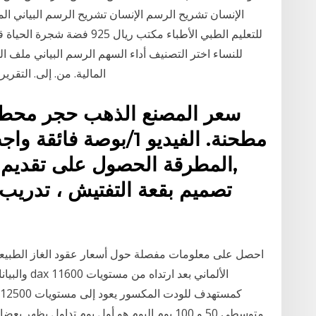
للتعليم الطبي الأطباء مكتب ر
للنساء اختر التصنيف أداء السهم الرسم البياني ملف الش
المالية. من. إلى. التقرير الاسبوعي لسوق العراق للفترة من 12-16 كانون
سعر المصنع الذهب حجر محطم 
مطحنة. الفيديو 1/بوصة
,المطرقة الحصول على تقديم 
تصميم بقعة التفتيش ، تدريب 
احصل على معلومات مفصلة حول أسعار عقود الغاز الطبيعي ت
والبيانات ا
متوسطي 50 و 100 يوم اليوم هو أول يوم تداول ي