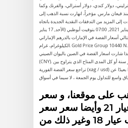
رليني، دولار كندي، دولار أسترالي، والفرنك وكما
منذ قيعان مارس. مؤخراً، انهارت نسبة الذهب إلى
إلى المزيد من التدفقات النقدية الجديدة باتجاه
الفضة. 1 أونصة من الفضة = 91.00 درهم إماراتي الأحد, 17 يناير 2021, 07:00 بتوقيت أبوظبي (الأحد, 17 يناير
تالي أسعار الفضة في الإمارات بالدرهم الإماراتي (AED) للأوقية،
الكيلوغرام، غرام. Gold Price Group 10440 N. Central Expressway Suite 800 Dallas, TX 75231
هذا شارت اسعار الفضة في الصين باليوان الصيني
(CNY). اختر المدى الزمني من شهر واحد، ثلاثة أشهر، ستة أشهر سنة أو كل المدى المتاح الذي يتراوح بين
تراجع سعر الفضة الفورية (xag / usd) بقوة في التداولات الأخيرة وسط ما كان حتى الآن شعورًا بعيدًا عن
 واسع للتداول يوم الجمعة ، لا سيما في أسواق
 الذهب على موقعنا، و سعر
5.22 جرام من الذهب عيار 21 وأيضا سعر سعر
5.22 جرام من الذهب عيار 18 وغير ذلك من