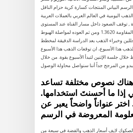
لبياني المنتجات كسارة كرية حزام الناقل bwz لمئزر الطاعم
هب اليومية في العالم العربي بالعملات العربية
ة , توقف الصعود داخل مسار القناة عند المستوى
1.3700 التحليل الفني : السيناريو المتوقع هو الصعود إلى المقاومة 1.3620 ومن ثم العوده لمواصلة الهبوط
حللين وخبراء الذهب بعد الدراسة الدقيقة لمخطط
لذهب هذا الأسبوع، ان توقعات الذهب هذا الأسبوع
ل جلسة الإثنين لتبدأ الأسبوع بقوة. من خلال
هناك نصوص مختلفة تساعد
 إذا ما أحسنتَ استخدامها.
ختر عنواناً واضحاً يعبر عن
الصكوك لايف أسعار الذهب والفضة في سبعة من