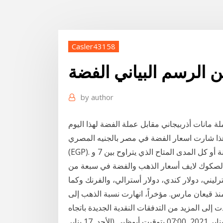
Casler43158
 الرسم البياني الفضة
by
author
هذا شارت اسعار الفضة في مصر بالجنيه المصري
(EGP). اختر المدى الزمني من شهر واحد، ثلاثة أشهر، ستة أشهر سنة أو كل المدى المتاح الذي يتراوح بين 7 و
ى الصكوك لايف أسعار الذهب والفضة في سبعة من
رليني، دولار كندي، دولار أسترالي، والفرنك وكما
منذ قيعان مارس. مؤخراً، انهارت نسبة الذهب إلى
إلى المزيد من التدفقات النقدية الجديدة باتجاه
الفضة. 1 أونصة من الفضة = 91.00 درهم إماراتي الأحد, 17 يناير 2021, 07:00 بتوقيت أبوظبي (الأحد, 17 يناير