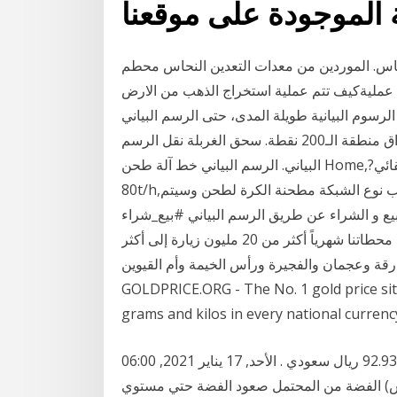
س. الموردين من معدات التعدين النحاس محطم
يو) 2016, خام النحاس سحق عمليةكيف تتم عملية استخراج الذهب من الارض
سوم البيانية طويلة المدى، حتى الرسم البياني
الشهري، يمكنك أن ترى أنه سوف يكون من الصعب اختراق منطقة الـ200 نقطة. سحق الغربلة نقل الرسم
البياني. الرسم البياني خط آلة طحن Home,استشعار مخطط الرسم البياني من آلة طحن التلقائي?
80t/h,وسوف يتم تغذية خام سحق مع حجم 10 ملم في الرطب نوع الشبكة مطحنة الكرة لطحن وسيتم
بيع و الشراء عن طريق الرسم البياني #بيع_شراء
#الرسم_البياني #تحديد_السعر #تكرتشارت تسجّل شبكة محطاتنا شهرياً أكثر من 20 مليون زيارة إلى أكثر
لشارقة وعجمان والفجيرة ورأس الخيمة وأم القيوين.
GOLDPRICE.ORG - The No. 1 gold price site 
grams and kilos in every national currency
سعر الفضة اليوم في السعودية 1 أونصة من الفضة = 92.93 ريال سعودي . الأحد, 17 يناير 2021, 06:00
 (الأحد, 17 يناير 2021, 03:00 جرينيتش) الفضة من المحتمل صعود الفضة حتي مستوي