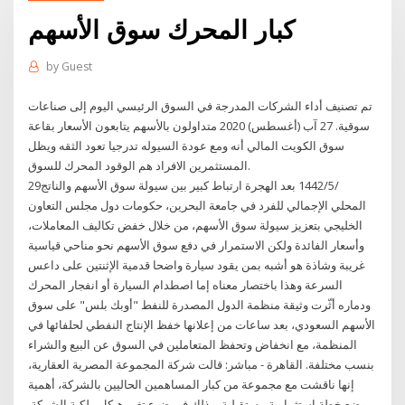
كبار المحرك سوق الأسهم
by
Guest
تم تصنيف أداء الشركات المدرجة في السوق الرئيسي اليوم إلى صناعات
سوقية. 27 آب (أغسطس) 2020 متداولون بالأسهم يتابعون الأسعار بقاعة
سوق الكويت المالي أنه ومع عودة السيوله تدرجيا تعود الثقه ويظل
المستثمرين الافراد هم الوقود المحرك للسوق.
29‏‏/5‏‏/1442 بعد الهجرة ارتباط كبير بين سيولة سوق الأسهم والناتج
المحلي الإجمالي للفرد في جامعة البحرين، حكومات دول مجلس التعاون
الخليجي بتعزيز سيولة سوق الأسهم، من خلال خفض تكاليف المعاملات،
وأسعار الفائدة ولكن الاستمرار في دفع سوق الأسهم نحو مناحي قياسية
غريبة وشاذة هو أشبه بمن يقود سيارة واضحا قدمية الإثنتين على داعس
السرعة وهذا باختصار معناه إما اصطدام السيارة أو انفجار المحرك
ودماره أثّرت وثيقة منظمة الدول المصدرة للنفط "أوبك بلس" على سوق
الأسهم السعودي، بعد ساعات من إعلانها خفظ الإنتاج النفطي لحلفائها في
المنظمة، مع انخفاض وتحفظ المتعاملين في السوق عن البيع والشراء
بنسب مختلفة. القاهرة - مباشر: قالت شركة المجموعة المصرية العقارية،
إنها ناقشت مع مجموعة من كبار المساهمين الحاليين بالشركة، أهمية
وضع خطة استثمارية مستقبلية، وذلك في ضوء تغير هيكل ملكية الشركة.