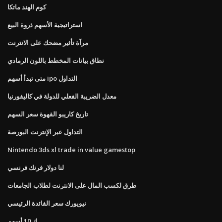
كوم الهند ماتكا
استراتيجية الأسهم ذروة البيع
مرآة تأثير مضحك على الانترنت
نطاق بيانات المخطط باللون الرمادي
متى تبدأ أسهم ipo التداول
معدل الضريبة الفعلي للدولة في كاليفورنيا
تاريخ كاريبو القهوة سعر السهم
التداول عبر الإنترنت البورصة
Nintendo 3ds xl trade in value gamestop
لنا دولار فرنك فرنسي
طرق لكسب المال على الانترنت لطلاب الجامعات
نيويورك سعر الفائدة الرئيسي
ك 10 أسهم