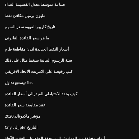
صناعة متوسط ​​معدل القسيمة الفداء
مليون برميل مكافئ نفط
تاريخ كاريبو القهوة سعر السهم
ما هو سعر الفائدة القانوني
أسعار النفط الجديدة لندن مقاطعة ط م
ستة الرسوم البيانية سيغما مثال على ذلك
كتب رخيصة على الانترنت الاتحاد الافريقي
تيستنغ تداول fbs
كيف يحدد الاحتياطي الفيدرالي أسعار الفائدة
عقد مقايضة سعر الفائدة
مؤشر ماكدونالد 2020
Cny إلى pkr التاريخ
أنواع مختلفة من الهوامش المستحقة الدفع على العقود الآجلة