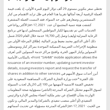
تخطى سعر بتكوين مستوى 29 ألف دولار اليوم للمرة الأولى، إذ بلغت قيمة
العملة الرقمية أربعة أمثالها تقريبا هذا العام في ظل تزايد الاهتمام من كبار
المستثمرين وصغارهم على حد السواء. فقد لامست العملة المشفرة
الأكثر رواجا في Jan 17, 2021 · كشفت هيئة تنمية المجتمع أن عدد
الخدمات التي تم تقديمها لكبار المواطنين المسجلين لديها في برنامج
الرعاية المنزلية (وليف) وصل إلى 16,700 خدمة خلال العام 2020 شمل
ذلك أعلن الدكتور محمد معيط وزير المالية، إطلاق المرحلة الأولى من
منظومة الإجراءات الضريبية المميكنة الموحدة بمراكز كبار ومتوسطى
الممولين وكبار المهن الحرة، وافتتح مراكز خدمة الممولين التى تُعرف
بالمكاتب الأمامية «Front "SAHMI" mobile application allows the
issuance of an investor number, updating current investor
details, issuing investors report and request the transfer of
shares in addition to other services أبرز أحداث سوق الأسهم في
تلك الفترة:*حثت وزارة التجارة الشركات المساهمة السعودية على
تخفيض القيمة الاسميه لأسهمها من 100 إلى 50ريال لجذب السيولة
لسوق الأسهم تتحمّل الشركة المدرجة (الناشر) مسؤولية صحة المعلومات
الواردة بشأن الإفصاح عن نشر ملكية أعضاء مجلس الإدارة والرئيس
التنفيذي (أو أعلى منصب تنفيذي بالشركة) والمدير المالي، و تكون
الشركة المدرجة مسؤولة عن تحديث أسمائهم Jan 17, 2021 · من الخبث