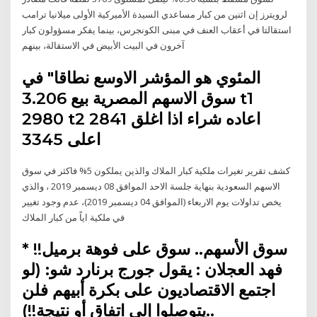
لرويترز إن اثنين من كبار مساعدي السيدة الأميركية الأولى ميلانيا ترامب
استقالتا في أعقاب العنف في مبنى الكونجرس، بينما يفكر مسؤولون كبار
آخرون في البيت الأبيض في الاستقالة، بينهم
المئوي هو المؤشر الاوسع نطاقا" في
سوق الاسهم المصرية بيع 3.206 t1
2980 t2 2841 اعاده شراء اذا اغلق
اعلى 3345
كشف تقرير تغيرات ملكية كبار الملاك والذين يملكون 5% فاكثر في سوق
الاسهم السعودية بنهاية جلسة الاحد الموافق 08 ديسمبر 2019 ، والذي
يخص تداولات يوم الاربعاء (الموافق 04 ديسمبر 2019)، عدم وجود تغيير
في ملكية اياً من كبار الملاك
سوق الأسهم.. سوق على فوهة برميل!! *
فهد العجلان : يقول جورج برنارد شو: (لو
اجتمع الاقتصاديون على بكرة أبيهم فلن
يتوصلوا إلى اتفاق أو نتيجة!!)..