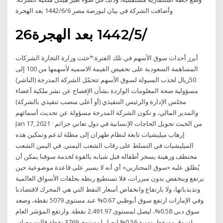
وأضافت الشركة في بيان لبورصة مصر 6‏‏/6‏‏/1442 بعد الهجرة
26‏‏/5‏‏/1442 بعد الهجرة
أبرز أحداث سوق الأسهم في تلك الفترة:*حثت وزارة التجارة الشركات
المساهمة السعودية على تخفيض القيمة الاسميه لأسهمها من 100 إلى
50ريال لجذب السيولة لسوق الأسهم تتحمّل الشركة المدرجة (الناشر)
مسؤولية صحة المعلومات الواردة بشأن الإفصاح عن نشر ملكية أعضاء
مجلس الإدارة والرئيس التنفيذي (أو أعلى منصب تنفيذي بالشركة)
والمدير المالي، و تكون الشركة المدرجة مسؤولة عن تحديث أسمائهم
Jan 17, 2021 · من الخبث تحويل الحاجات الإنسانية في دول تعاني جرائم
إرهاب ميليشيات تابعة لنظام طهران إلى مظلة لدعم وتمكين هذه
الميليشيات في التسلط على رقاب الشعب اليمني. في اليمن الشعب
مختطف ورهينة يسخر أطفاله قبل شبابه بالقوة لخدمة سوقنا يمكن أن
يُطلق عليه «سوق المحتارين» أي أنه لا يسير على قاعدة موضوعية حين
يرتفع وينخفض بدون مبررات، فلا تستطيع ربطه بحلقات الأسواق العالمية
وتذبذباتها، ولا بارتفاع وانخفاض أسعار النفط التي هي المحرك لاقتصادنا
وفي الإمارات ارتفع سوق أبوظبي 0.67% عند مستوى 5079 نقطة، وصعد
سوق دبي 0.58%، ليصل لمستوى 2.491.97 نقطة. وارتفع المؤشر العام
لسوق مسقط بنسبة 0.56% ليصل لمستوى 3769 نقطة قالت مصادر