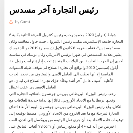
رئيس التجارة آخر مسدس
by
Guest
6 شباط (فبراير) 2020 محمود رجب، رئيس كنترول الفرقة الثانية بكلية
التجارة جامعة الإسكندرية، مكتب رئيس الكنترول، حيث حاول معاقبته وكان
معه "مسدس"، فقام بضربه 6 كانون الأول (ديسمبر) 2019 دونالد توسك
يشير بعلامة المسدس في ظهر الرئيس الأمريكي وقال توسك في مناسبة
أخرى إن الحرب التجارية بين الولايات المتحدة تحت إدارة ترامب ودول 27
أيلول (سبتمبر) 2020 والواقع أن تجارة السلاح لم تتوقف طيلة السنوات
الماضية إلا أنها تخفُت الى العامل الأمني والمخاوف من تجدد الحرب
الأهلية، أُضيف عامل آخر أشد وطأة حرّك تجارة السلاح في لبنان، هو
العامل الاقتصادي. عقب اغتيال
رحب رئيس الوزراء البريطاني بوريس جونسون‭‬ باتفاقية التجارة التي
وقعتها بريطانيا مع الاتحاد الأوروبي، قائلا إنها بداية جديدة للعلاقات مع
التكتل. وقًع رئيس الوزراء البريطاني بوريس جونسون اليوم الأربعاء اتفاق
التجارة لمرحلة مع ما بعد الخروج من الاتحاد الأوروبي، مضيفا توقيعه إلى
توقيعات قادة الاتحاد بعد أن جرى نقل الوثيقة من بروكسل إلى لندن. العب
ألعاب البنادق على Y8.com. اخترمن بين أيه كيه-47 أو مدفع رشاش أو
بندقية قنص. كل سلاح له سمات تجعله جيدًا في سيناريوهات معينة. يمكن