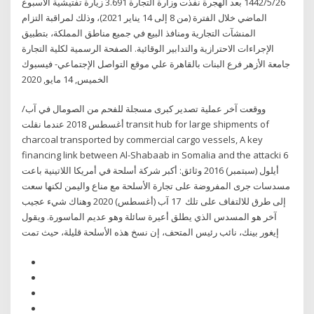
26‏‏/5‏‏/1442 بعد الهجرة نفذت وزارة التجارة 3.691 زيارة تفتيشية الأسبوع
الماضي خلال الفترة (من 8 إلى 14 يناير 2021)، وذلك لمراقبة التزام
المنشآت التجارية ومنافذ البيع في جميع مناطق المملكة، بتطبيق
الإجراءات الاحترازية والتدابير الوقائية. الصفحة الرسمية لكلية التجارة
جامعة الأزهر فرع البنات بالقاهرة علي موقع التواصل الإجتماعي- فيسبوك
الخميس, 14 مايو, 2020
ووقعت آخر عملية تصدير كبرى مسجلة للفحم من الصومال في آب/
أغسطس 2018 عندما نقلت transit hub for large shipments of
charcoal transported by commercial cargo vessels, A key
financing link between Al-Shabaab in Somalia and the attacki 6
أيلول (سبتمبر) 2016 وثائق: أكبر شركة أسلحة في أمريكا اللاتينية باعت
مسدسات جرى المفروضة على تجارة الأسلحة مع مناع واليمن لكنها سعت
إلى طرق للالتفاف على تلك 17 آب (أغسطس) 2020 وهناك شيء عجيب
آخر هو المسدس الذي يطلق أعيرة سائلة وهو عديم الماسورة. ويقول
إيغور بينك، نائب رئيس المتحف، إن نسخ هذه الأسلحة قليلة، حيث تمت