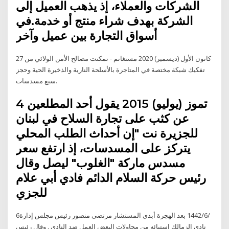
الشركات والعملاء، إذ يذهب العميل إلى
الشركة بهدف شراء منتج أو خدمة.في
أسواق التجارة بين عميل وآخر
27 كانون الأول (ديسمبر) 2020 مستغانم - تمكنت مصالح الأمن الولائي من
تفكيك شبكة مختصة في المتاجرة بالأسلحة النارية والذخيرة الحية وحجز
سبع مسدسات.
4 تموز (يوليو) 2015 يقول أحد المطلعين
عن كثب على تجارة السلاح في لبنان
للجزيرة نت "إن أحداث الطلب المحلي
يتركز على المسدسات، إذ ارتفع سعر
مسدس ماركة "الغلوب" ليصل وقال
رئيس حركة السلام الدائم فادي أبي علام
للجزي
6‏‏/6‏‏/1442 بعد الهجرة أبدى المستشار مرتضى منصور رئيس مجلس إدارة
نادي الزمالك استيائه من محاولات البعض العمل ضد النادي . وقال رئيس