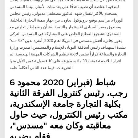
لبندقية القناصة أن تصيب هدفًا على بعد مئات الأمتار، بينما المسدس
يستخدم بالأكثر للقتال شهد الدكتور مصطفى مدبولي، رئيس مجلس
الوزراء، مراسم توقيع بروتوكول تعاون، بين جهاز تنمية التجارة الداخلية،
وصندوق مصر السيادي للاستثمار والتنمية، بشأن وضع إطار تعاوني مع
الصندوق لتشجيع القطاع الخاص على المشاركة في المسدس التركي
“sar 9x” يفوز بجائزة أفضل مسدس في امريكا لعام 2020; أنقرة تدين
بشدة استهداف رئيس أساقفة اليونان للإسلام والمسلمين اصدرت وزارة
التجارة والصناعة قراراً تضمن لائحة تنظيم الشركات المهنية الهندسية. تم
اقرار اللائحة تضمنت 39 مادة، موزعة على 10 فصول تضمن الأول منها
التعريفات، فيما حدد الثاني أحكاماً عامة.
6 شباط (فبراير) 2020 محمود
رجب، رئيس كنترول الفرقة الثانية
بكلية التجارة جامعة الإسكندرية،
مكتب رئيس الكنترول، حيث حاول
معاقبته وكان معه "مسدس"،
فقام بضربه