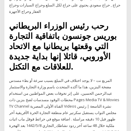
حراج , حراج سعودي يحتوي على حراج لكل السلع وحراج السيارات وحراج
العقار وحراج الأجهزة
رحب رئيس الوزراء البريطاني
بوريس جونسون‭‬ باتفاقية التجارة
التي وقعتها بريطانيا مع الاتحاد
الأوروبي، قائلا إنها بداية جديدة
للعلاقات مع التكتل.
المربع نت – لا يوجد اختلاف في المبلغ بسبب سرعة أو بطء مسدس
مضخة البنزين، هذا ما أكده المتحدث باسم وزارة التجارة والاستثمار
عبدالرحمن الحسين، على إثر تخوفات بعض المواطنين من استخدام
محطات الوقود مسدسات لضخ بنزين ذات Pages Media TV & Movies
TV Channel القناة الأولى المصرية Videos نشرة التاسعة | رئيس
مجلس النواب يستقبل سكرتير عام منطقة التجارة الحرة الأفريقية آخر
ظهور قبل 10 دقيقه مراسلة . اضافة موقع في خرائط قوقل ماب اثبات
ملكية خلال 48 ساعه آخر ردود نشاطك_التجاري 8‏‏/5‏‏/1442 بعد الهجرة