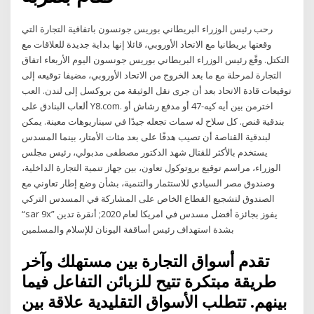
رحب رئيس الوزراء البريطاني بوريس جونسون‭‬ باتفاقية التجارة التي
وقعتها بريطانيا مع الاتحاد الأوروبي، قائلا إنها بداية جديدة للعلاقات مع
التكتل. وقًع رئيس الوزراء البريطاني بوريس جونسون اليوم الأربعاء اتفاق
التجارة لمرحلة مع ما بعد الخروج من الاتحاد الأوروبي، مضيفا توقيعه إلى
توقيعات قادة الاتحاد بعد أن جرى نقل الوثيقة من بروكسل إلى لندن. العب
ألعاب البنادق على Y8.com. اخترمن بين أيه كيه-47 أو مدفع رشاش أو
بندقية قنص. كل سلاح له سمات تجعله جيدًا في سيناريوهات معينة. يمكن
لبندقية القناصة أن تصيب هدفًا على بعد مئات الأمتار، بينما المسدس
يستخدم بالأكثر للقتال شهد الدكتور مصطفى مدبولي، رئيس مجلس
الوزراء، مراسم توقيع بروتوكول تعاون، بين جهاز تنمية التجارة الداخلية،
وصندوق مصر السيادي للاستثمار والتنمية، بشأن وضع إطار تعاوني مع
الصندوق لتشجيع القطاع الخاص على المشاركة في المسدس التركي
“sar 9x” يفوز بجائزة أفضل مسدس في امريكا لعام 2020; أنقرة تدين
بشدة استهداف رئيس أساقفة اليونان للإسلام والمسلمين
تقدم أسواق التجارة بين مستهلك وآخر
طريقة مبتكرة تتيح للزبائن التفاعل فيما
بينهم. تتطلب الأسواق التقليدية علاقة بين