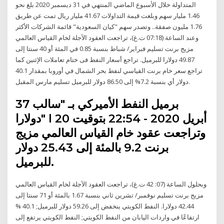
المتداولة خلال الأسبوع الماضي المنتهي في 31 ديسمبر 2020 بلغ نحو
1.46 مليار سهم وبلغت قيمة التداولات 41.67 مليار ريال تمت عن طريق
1.76 مليون صفقة.. وتصدر سهم "كيان السعودية" قائمة الشركات الأكثر
وعند الساعة (07:18 ت.غ)، تراجعت العقود الآجلة لخام القياس العالمي
مزيج برنت تسليم فبراير/ شباط بنسبة 0.85 في المئة أو 40 سنتا إلى
49.87 دولارا للبرميل. تراجع أسعار النفط فى ختام تعاملات الإثنين كما
تراجع سعر خام برنت القياسي لنفط بحر الشمال في أوروبا بمقدار 40.1
دولار أي بنسبة 7.2% إلى 86.50 دولار للبرميل تسليم مارس المقبل.
برميل النفط الأميركي بـ "سالب 37
دولارا" l 20 أبريل 2020 - 22:54 بتوقيت
وتراجعت عقود خام القياس العالمي مزيج
برنت 9.2 بالمئة إلى 25.43 دولار
للبرميل.
وبحلول الساعة (07: 42 ت.غ)، تراجعت العقود الآجلة لخام القياس العالمي
مزيج برنت تسليم نوفمبر/ تشرين ثاني بنسبة 1.67 بالمئة أو 71 سنتا إلى
42.44 دولارا. النفط الكويتي ينخفض إلى 59.26 دولار للبرميل; 40.1 %
ارتفاعًا في واردات اليابان من النفط الكويتي; النفط الكويتي يرتفع إلى