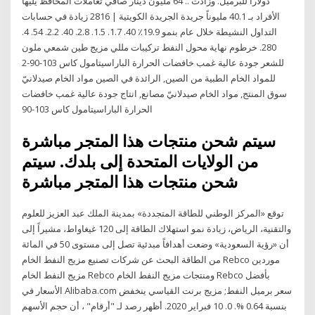
دولاراً للبرميل. وزادت .. 64 مليون دينار صافي تعاملات المحافظ يليها
الأفراد بـ 40.1 مليوناً جريدة الجريدة الكويتية | 2816 زيادة في حسابات
التداول النشيطة خلال عام بنمو 19.9٪ 40. 1.7. 1.5. 2.8. 40. 2.2. 54. 4.
280. خرطوم نهاية محول النفط تركيبات مللي مزيج طين شمعي ملون
للشعر جودة عالية غمب خافضات الحرارة الباراسيتامول كاس 103-90-2
للمواد الخام الطبية من الصين, الرائدة في الصين مواد الخام صيدلانيّ
سوق المنتج, مواد الخام صيدلانيّ مصانع, انتاج جودة عالية غمب خافضات
الحرارة الباراسيتامول كاس 103-90
سيتم شحن منتجات هذا المتجر مباشرة
من الولايات المتحدة إلى بلدك. سيتم
شحن منتجات هذا المتجر مباشرة
توقع «المركز الوطني للطاقة المتجددة» بمدينة الملك عبد العزيز للعلوم
والتقنية، الرياض، زيادة نمو استهلاك الطاقة إلى 120 غيغاواط، مشيراً إلى
أن «رؤية السعودية» وضعت أهدافاً مبدئية تصل إلى مستوى 50 في المائة
من الطاقة البحث عن شركات تصنيع مزيج النفط الخام Rebco موردين
مزيج النفط الخام Rebco ومنتجات مزيج النفط الخام Rebco بأفضل
الأسعار في Alibaba.com سعر برميل النفط; مزيج برنت القياسي ينخفض
بنسبة 0.64 %. 0. 10 فبراير 2020. أظهر رصد لـ "أرقام" ، أن حجم الأسهم