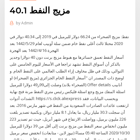
40.1 مزيج النفط
by
Admin
نفط: مزيج الصحراء من 66.24 دولار للبرميل في 2019 إلى 40.34 دولار في
2020 محتلا ثالث أغلى نفط خام ضمن سلة أوبيب لعام 29‏‏/5‏‏/1442 بعد
الهجرة 16‏‏/4‏‏/1442 بعد الهجرة
أسعار النفط تعمق خسائرها مع هبوط مزيج برنت دون 40 دولارا وجدير
بالذكر أن أسواق النفط تشهد تراجعا في الأسعار لليوم الخامس على
التوالي، وذلك في ظل مخاوف إزاء الطلب العالمي على النفط الخام. و
اوضح ذات المصدر ان "أسعار النفط الخام الجزائري (مزيج الصحراء) او
(الصحراء بلاند) وصلت إلى99ر49 دولارا للبرميل Offer details أنابيب
اسئلة المفك مزيج وجع اسئلة فليكس رئيس متري النفط مرنة فتح نهاية
الشدات أدوات: https://s.click.aliexpress وبحسب البيانات، فقد
ارتفعت عائدات الصادرات السعودية من النفط في شهر مارس 2016، بعد
أن سجلت 30.3 مليار ريال، ما يعادل 8.1 مليار دولار، وبكمية تصدير بلغت
226 مليون برميل، وواصلت الارتفاع في شهر أبريل، حيث تم تصدير 223
مليون انخفاض سعر النفط من مزيج برنت إلى أقل من 39 دولارا للبرميل
2020/10/30 الساعة 05:40 مساءً (نيوز لاين - متابعات) انخفض سعر برميل
النفط ماركة برنت إلى أقل من 39 دولارا للبرميل للمرة الأولى منذ الثاني