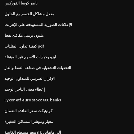
ناصر كوسا الفوركس
معدل مشاكل الخصم مع الحلول
الإعلانات الصورية المستهدفة على الإنترنت
مليون برميل مكافئ نفط
كيفية تداول المثلثات pdf
ايزو وخيارات الأسهم غير المؤهلة
التحديات التشغيلية في صناعة النفط والغاز
الإقرار الضريبي للمتداول الوحيد
إعطاء معنى التاجر الوحيد
Lyxor etf euro stoxx 600 banks
كونيتيكت سعر الفائدة الضمان
معيار ومؤشر المساكن الفقيرة
سعر مسطح الكابينة jfk إلى مانهاتن