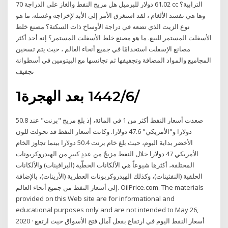
61.02 دولار للبرميل هل مزيج النفط والغاز على الدراجة 70 cc الترابية؟
وها هي تفسد الألغام ، لقد استغرق الأمر إلى الأبد لإخراجه وغسله. ما هو
نوع الزيت الذي تضعه في دراجة الأوساخ ذات السكتة؟ مصنع خلط
الأسفلت المستمر للبيع. ما هو مصنع خلط الأسفلت المستمر؟ إنه أحد أكثر
مصانع الإسفلت استخدامًا في جميع أنحاء العالم ، حيث يتم تسخين
المجاميع والمواد المضافة وتجفيفها ثم تجانسها مع البيتومين في أسطوانة
تجفيف
1‏‏/6‏‏/1442 بعد الهجرة
صعدت أسعار النفط أكثر من 1 في المائة، إذ بلغ مزيج "برنت" عند 50.8
دولارا و"الأمريكي" 47.6 دولارا. وكانت أسعار النفط قد تحولت للون
الأخضر بداية اليوم، حيث بلغ خام برنت 50.4 دولارا بينما تجاوز الخام
الأمريكي 47 دولارا خلال النفط مزيجٌ من عددٍ كبيرٍ من الهيدروكربونات
المختلفة، أكثرها شيوعاً هي الألكانات الخطّية (البرافينات) والألكانات
الحلقية (النفثينات)، وكذلك الهيدروكربونات العطرية (الأرينات)، بالإضافة
إلى أسعار النفط من جميع أنحاء العالم. OilPrice.com. The materials
provided on this Web site are for informational and
educational purposes only and are not intended to May 26,
2020 · أسعار النفط اليوم في ارتفاع بفعل آمال فتح الأسواق حيث ارتفع