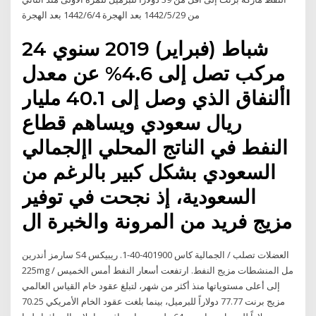
من 29‏‏/5‏‏/1442 بعد الهجرة 4‏‏/6‏‏/1442 بعد الهجرة
24 شباط (فبراير) 2019 سنوي
مركب تصل إلى 4.6% عن معدل
األنفاق الذي وصل إلى 40.1 مليار
ريال سعودي ويساهم قطاع
النفط في الناتج المحلي اإلجمالي
السعودي بشكل كبير بالرغم من
السعودية، إذ نجحت في توفير
مزيج فريد من المرونة والخبرة ال
سارمز أندرين S4 العضلات تصلب / الجمالية كاس 401900-40-1. ريبيكس
225mg / مل المنشطات مزيج النفط. ارتفعت أسعار النفط أمس الخميس
إلى أعلى مستوياتها منذ أكثر من شهر، لتبلغ عقود خام القياس العالمي
مزيج برنت 77.77 دولاراً للبرميل، بينما بلغت عقود الخام الأمريكي 70.25