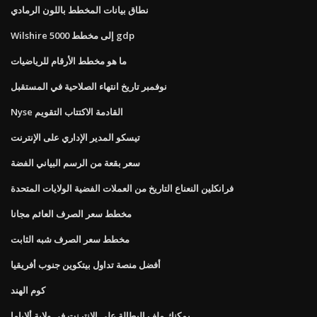
نطاق بيانات المخطط باللون الرمادي
Wilshire 5000 إلى مخطط gdp
ما هو مخطط الأرقام للرياضيات
نوفمبر تاريخ انتهاء الصلاحية في المستقبل
Nyse القادمة الاكتتاب التقويم
تيسكو المدير الإداري على الإنترنت
سعر بقعة من الرسم البياني الفضة
فرانكلين النعناع التاريخ من العملات الفضية الولايات المتحدة
مخطط سعر الصرف العائم مجانا
مخطط سعر الصرف شبه الثابت
أفضل منصة تداول بيتكوين جنوب أفريقيا
كوم الهند
يمكنك ملف البطالة على الانترنت في ولاية ألاباما