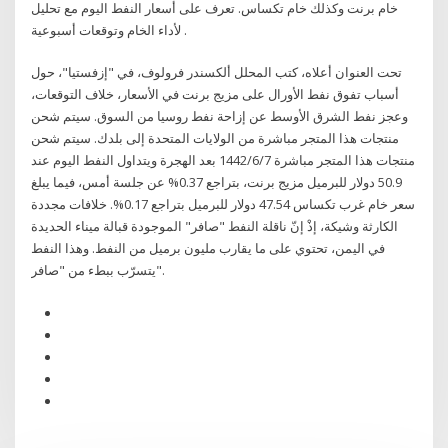
خام برنت وكذلك خام تكساس. تعرف على أسعار النفط اليوم مع تحليل
لأداء الخام وتوقعات أسبوعية .
تحت العنوان أعلاه، كتب المحلل ألكسندر فرولوف، في "إزفستيا"، حول
أسباب تفوق نفط الأورال على مزيج برنت في الأسعار، خلاف التوقعات،
وعجز نفط الشرق الأوسط عن إزاحة نفط روسيا من السوق. سيتم شحن
منتجات هذا المتجر مباشرة من الولايات المتحدة إلى بلدك. سيتم شحن
منتجات هذا المتجر مباشرة 7‏‏/6‏‏/1442 بعد الهجرة ويتداول النفط اليوم عند
50.9 دولار للبرميل مزيج برنت، بتراجع 0.37% عن جلسة أمس، فيما يبلغ
سعر خام غرب تكساس 47.54 دولار للبرميل بتراجع 0.17%. خلافات مجددة
الكارثة وشيكة، إذْ إنّ ناقلة النفط "صافر" الموجودة قبالة ميناء الحديدة
في اليمن، تحتوي على ما يقارب مليون برميل من النفط. وهذا النفط
يتسرّب ببطء من "صافر".