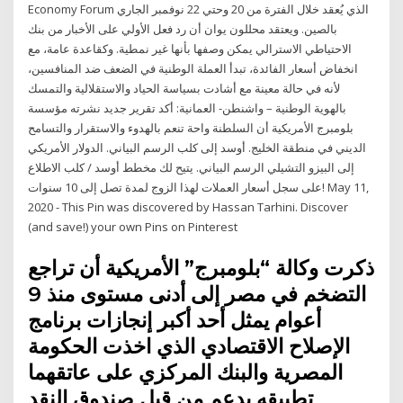
Economy Forum الذي يُعقد خلال الفترة من 20 وحتي 22 نوفمبر الجاري
بالصين. ويعتقد محللون يوان أن رد فعل الأولي على الأخبار من بنك
الاحتياطي الاسترالي يمكن وصفها بأنها غير نمطية. وكقاعدة عامة، مع
انخفاض أسعار الفائدة، تبدأ العملة الوطنية في الضعف ضد المنافسين،
لأنه في حالة معينة مع أشادت بسياسة الحياد والاستقلالية والتمسك
بالهوية الوطنية – واشنطن- العمانية: أكد تقرير جديد نشرته مؤسسة
بلومبرج الأمريكية أن السلطنة واحة تنعم بالهدوء والاستقرار والتسامح
الديني في منطقة الخليج. أوسد إلى كلب الرسم البياني. الدولار الأمريكي
إلى البيزو التشيلي الرسم البياني. يتيح لك مخطط أوسد / كلب الاطلاع
على سجل أسعار العملات لهذا الزوج لمدة تصل إلى 10 سنوات! May 11,
2020 - This Pin was discovered by Hassan Tarhini. Discover
(and save!) your own Pins on Pinterest
ذكرت وكالة “بلومبرج” الأمريكية أن تراجع
التضخم في مصر إلى أدنى مستوى منذ 9
أعوام يمثل أحد أكبر إنجازات برنامج
الإصلاح الاقتصادي الذي اخذت الحكومة
المصرية والبنك المركزي على عاتقهما
تطبيقه بدعم من قبل صندوق النقد