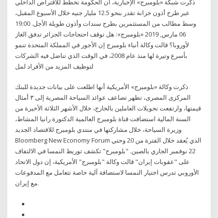
ذكرت شبكة «بلومبرج» الإخبارية، أن الحكومة تخطط للاقتراض الداخلي
عبر طرح أذون خزانة تقدر بنحو 12.5 مليار جنيه خلال الأسبوع المقبل،
وسط مطالب من المستثمرين بطرح سندات وأذون طويلة الأجل. 19:00
06 مارس, 2019 «بلومبرج»: هل توقف احتجاجات الجزائر تدفق الغاز
لأوروبا؟ قالت وكالة أنباء بلومبرج إن الأجور في المملكة المتحدة تنمو
بأسرع وتيرة لها منذ عام 2008، في الوقت الذي تناضل فيه الشركات
لتوظيف المزيد من اﻷفراد لمل
ذكرت وكالة «بلومبرج» الأمريكية أنها اطلعت على بيانات جديدة للبنك
المركزى المصرى، تظهر تضاعف عوائد السياحة المصرية إلى ٣ أمثال
قيمتها، وارتفعت تحويلات العاملين بالخارج، خلال الأشهر الثلاثة الأخيرة من
السنة المالية استضافت قناة بلومبرج العالمية الدكتورة رانيا المشاط،
وزيرة السياحة، خلال مشاركتها في منتدي بلومبرج للاقتصاد الجديد
Bloomberg New Economy Forum الذي يُعقد خلال الفترة من 20 وحتي
22 نوفمبر الجاري بالصين. "بلومبرج" تكشف توريط النمسا في الالتفاف
على "عقوبات إيران" قالت وكالة "بلومبرج" الأمريكية، إن دول الاتحاد
الأوروبي تدرس اختيار النمسا لاستضافة آلية خاصة تتعامل مع المدفوعات
مع إيران.