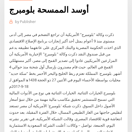
أوسد الممسحة بلومبرج
by
Publisher
ذكرت وكالة “بلومبرج” الأمريكية أن تراجع التضخم في مصر إلى أدنى
مستوى منذ 9 أعوام يمثل أحد أكبر إنجازات برنامج الإصلاح الاقتصادي
الذي اخذت الحكومة المصرية والبنك المركزي على عاتقهما تطبيقه بدعم
من قبل صندوق النقد ذكرت وكالة "بلومبرج" الإخبارية الأمريكية أن
المزارعين الأمريكيين عادوا إلى تصدير القمح إلى مصر، أكبر مستهلكي
القمح في العالم، حيث قام مصدرون بإرسال أول شحنة منذ حوالي 4
أشهر. بلومبرج: المملكة تعتزم ربط الخليج والبحر الأحمر بخط “سكة حديد”
محليات بواسطة الأحساء اليوم في الأثنين 27 ذو الحجة 1438ﻫ الموافق لـ
18-9-2017م
بلومبرج الخيارات الثنائية. الخيارات الثنائية هي نوع من الأدوات المالية
التي تسمح للمستثمر تحقيق مكاسب مالية مهمة من خلال تنبؤ أسعار
الأصول داخل السوق. ذكرت شبكة 'بلومبرج' الأمريكية أن مصر تستعد
لتقليص حاجتها من الغاز الطبيعي المسال، خلال الفترة المقبلة، بعد حدوث
انتعاشة قوية للاقتصاد المصري. وقالت الشبكة الأمريكية، في تقرير نشرته
اليوم، الجمعة، تواصل – وكالات: أعلنت الشركة السعودية الاستثمارية
لإعادة التدوير، المملوكة لصندوق الاستثمارات العامة، أن نهاية العام