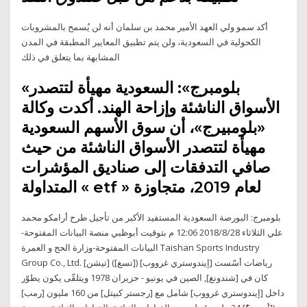
أكد سمو ولي العهد الأمير محمد بن سلمان أنه لن يُسمح بالمشروبات
الكحولية في السعودية، ولن يتم تطبيق المعايير المطبقة في المدن
المشابهة بما يتعلق في ذلك
«بلومبرج»: السعودية مهيأة لتتصدر
الأسواق الناشئة وإزاحة الهند. أكدت وكالة
«بلومبيرج»، أن سوق الأسهم السعودية
مهيأة لتتصدر الأسواق الناشئة من حيث
صافي التدفقات إلى صناديق المؤشرات
المتداولة « etf » لعام 2019، متجاوزة
بلومبرج: البورصة السعودية المستفيد الأكبر من تأجيل طرح أرامكو محمد
علي الثلاثاء 2018/8/28 12:06 م بتوقيت أبوظبي منصة البيانات المفتوحة-
البيانات المفتوحة-وزارة الحج و العمرة Taishan Sports Industry
Group Co., Ltd. [تيشن] رياضات أسّست [إيندوستري غرووب] ([تسغ])
كان في [شندونغ], الصين في يونيو - حزيران 1978 ويتلقّى يكون يطوّر
داخل [إيندوستري غرووب] شامل مع [رجستر كبيتل] من 160 مليون [رمب]