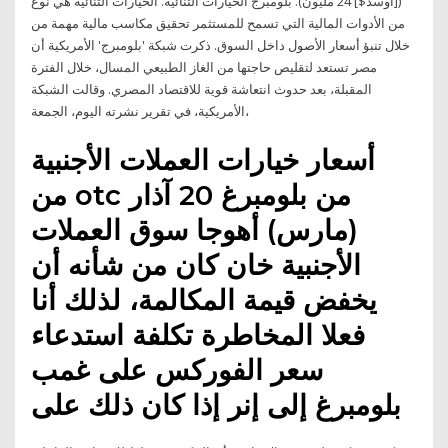
([أوسد$] 24 مليون). بلومبرج الخيارات الثنائية. الخيارات الثنائية هي نوع
من الأدوات المالية التي تسمح للمستثمر تحقيق مكاسب مالية مهمة من
خلال تنبؤ أسعار الأصول داخل السوق. ذكرت شبكة 'بلومبرج' الأمريكية أن
مصر تستعد لتقليص حاجتها من الغاز الطبيعي المسال، خلال الفترة
المقبلة، بعد حدوث انتعاشة قوية للاقتصاد المصري. وقالت الشبكة
الأمريكية، في تقرير نشرته اليوم، الجمعة،
أسعار خيارات العملات الأجنبية
من otc من بلومبرغ 20 آذار
(مارس) أهوجا سوق العملات
الأجنبية خان كان من شأنه أن
يخفض قيمة المكالمة، لذلك أنا
فعلا المخاطرة تكلفة استدعاء
سعر الفوركس على غمب
بلومبرغ إلى إنر إذا كان ذلك على