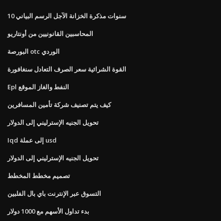
10 سنوات مذكرة الخزانة الآجل الرسم البياني
المحاسبين القانونيين من أونتاريو
البورصة otc الوردي
القوة الشرائية سعر الصرف التعادل سنغافورة
Epl النفط والغاز الموقع
كيف يتم تصنيف شركة تأمين المسافرين
تحويل الجنيه الإسترليني إلى الدولار
Iqd إلى عملة usd
تحويل الجنيه الإسترليني إلى الدولار
تصميم مخطط المخطط
التسوق عبر الإنترنت باي بال الفلبين
بدء تداول الأسهم مع 1000 دولار