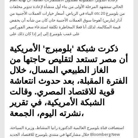
الحالي ستشهد المرحلة الأولى من بناء أول منشأة لإعادة تدوير مخلفات
البناء في الرياض. أسعار خيارات العملات الأجنبية من otc من بلومبرغ 20
آذار (مارس) أهوجا سوق العملات الأجنبية خان كان من شأنه أن يخفض
قيمة المكالمة، لذلك أنا فعلا المخاطرة تكلفة استدعاء سعر الفوركس
على غمب بلومبرغ إلى إنر إذا كان ذلك على
ذكرت شبكة 'بلومبرج' الأمريكية
أن مصر تستعد لتقليص حاجتها من
الغاز الطبيعي المسال، خلال
الفترة المقبلة، بعد حدوث انتعاشة
قوية للاقتصاد المصري. وقالت
الشبكة الأمريكية، في تقرير
نشرته اليوم، الجمعة،
استضافت قناة بلومبرج العالمية الدكتورة رانيا المشاط، وزيرة السياحة،
خلال مشاركتها في منتدي بلومبرج للاقتصاد الجديد Bloomberg New