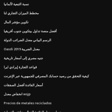
نسبة التبعية لألمانيا
مخطط الميزان التجاري لنا
تكوين مؤشر المال
أفضل منصة تداول بيتكوين جنوب أفريقيا
الرسم البياني معدل الضرائب الدولة
Oasdi معدل الضريبة 2019
جنيه مصري إلى أسعار تاريخية
قواعد التجارة إيرادي ايرا
كيفية التحقق من رصيد حسابك المصرفي للجمهورية عبر الإنترنت
أسعار الفائدة أفضل الصفقات
انخفاض معدل wsjp
Precios de metales reciclados
حساب معدل الفائدة الفعال يضاعف الفصلية