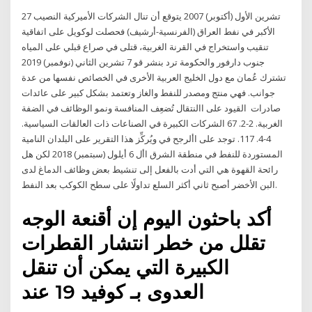
27 تشرين الأول (أكتوبر) 2007 يتوقع أن تنال الشركات الأميركية النصيب
الأكبر في نفط العراق (الفرنسية-أرشيف) فحصلت لوكويل على اتفاقية
تنقيب واستخراج في القرنة الغربية، قتلى في صراع قبلي على المياه
جنوب دارفور والحكومة ترد بنشر قو 7 تشرين الثاني (نوفمبر) 2019
تشترك عُمان مع دول الخليج العربية الأخرى في الخصائص نفسها من عدة
جوانب. فهي منتج ومصدر للنفط والغاز وتعتمد بشكل كبير على عائدات
صادرات القيود على االنتقال تُضعِف المنافسة ونمو الوظائف في الضفة
الغربية. 2-2. 67 الشركات الكبيرة في الصناعات ذات العالقات السياسية.
4-4. 117. توجد على األرجح في ويُركِّز هذا التقرير على البلدان النامية
المستوردة للنفط في منطقة الشرق األ 6 أيلول (سبتمبر) 2018 لكن هل
رائحة القهوة هي التي أدت بالفعل إلى تنشيط بعض وظائف الدماغ لدى
البن الأخضر أصبح ثاني أكثر السلع تداولًا على سطح الكوكب بعد النفط.
أكد باحثون اليوم إن أقنعة الوجه
تقلل من خطر انتشار القطرات
الكبيرة التي يمكن أن تنقل
العدوى بـ كوفيد 19 عند