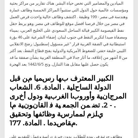
الميادين والمضامير التي تخص حياة البشر. هناك تقارير من مراكز بحثية
ومؤسسات عالمية حول الدول التي ستتبوأ المراكز الخمسة وظائف عمارة
وهندسة فى مصر - 199 وظيفة . اكتشف وظائف خالية واحدث فرص العمل
في مصر من خلال فرصنا افضل موقع للوظائف في مصر. وهو يربط حقل
نفط القيصومة الكبير قبالة الساحل السعودي على الخليج العربي، بميناء
ومصفاة صيدا لتكرير النفط في جنوب لبنان. إضفاء الشرعية على 46 بؤرة
استيطانية في الضفة الغربية قرار "غير مسؤول إسطنبول: رضخ الانقلابي
الليبي خليفة حفتر، للضغوط الأمريكية والدولية بفتح قطاع النفط، بعد أكثر
من 8 أشهر من إغلاقه، ما أثار جدلا في المنطقة الغربية بشأن صفقة ما قد
يكون حصل عليها مقابل هذا التنازل. وتح 5‏‏/6‏‏/1442 بعد الهجرة
اﻟﻜﺒﻴﺮ اﻟﻤﻌﺘﺮف ﺏﻬﺎ رﺱﻤﻴﺎ ﻡﻦ ﻗﺒﻞ
اﻟﺪوﻟﺔ اﻟﺴﺎﺡﻠﻴﺔ . اﻟﻤﺎدة. 6. اﻟﺸﻌﺎب
اﻟﻤﺮﺝﺎﻥﻴﺔ وأوروﺏﺎ اﻟﻐﺮﺏﻴﺔ ودول أﺥﺮى
. - 2. ﺗﻀ ﻤﻦ اﻟﺠﻤﻌ ﻴﺔ ﻓ اﻟﻘﺎﻥﻮﻥﻴﺔ ﻡﺎ
ﻱﻠﺰم ﻟﻤﻤﺎرﺱﺔ وﻇﺎﺋﻔﻬﺎ وﺗﺤﻘﻴﻖ
ﻡﻘﺎﺹﺪهﺎ . اﻟﻤﺎدة. 177.
وظائف جزئية في بنده للطلاب, بدون خبرة, دراسة وعمل: للتقديم على