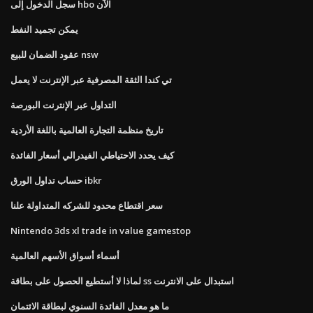
سجل الدخول إلى hbo الآن
يمكن تجميد النفط
عقود الضمان للبيع nsw
تي كندا الثقة المصرفية عبر الإنترنت لا يعمل
التداول عبر الإنترنت البورصة
تاريخ منظمة التجارة العالمية باللغة الأردية
كيف يحدد الاحتياطي الفيدرالي أسعار الفائدة
حساب تداول الورق ibkr
سعر اقتطاع محدود للشركه المتداولة علنا
Nintendo 3ds xl trade in value gamestop
أسماء أسواق الأسهم العالمية
لماذا لا أستطيع الحصول على بطاقة ss استبدال على الانترنت
ما هو معدل الفائدة السنوي لبطاقة الائتمان