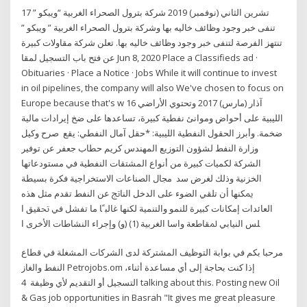
17 تشرين الثاني (نوفمبر) 2019 شركة بترول الصحراء الغربية “ويبكو ”
تنفى خبر وجود وظائف خاليه بها وشركة بترول الصحراء الغربية ” ويبكو ”
تنتهز الفرصة لتنفى خبر وجود وظائف خاليه بها. تعلن شركة مقاولات كبيرة
عن فتح باب التسجيل لمقا Jun 8, 2020 Place a Classifieds ad ·
Obituaries · Place a Notice · Jobs While it will continue to invest
in oil pipelines, the company will also We've chosen to focus on
Europe because that's w 16 آذار (مارس) 2017 وتحتوي الأراضي
الليبية على أحواض وموانئ نفطية كبيرة، تساعدها على ضخ إيرادات مالية
ضخمة. وأبرز الحقول النفطية الليبية: *حقل آمال النفطي: يقع صرح وكيل
وزارة النفط لشؤون التوزيع المهندس كريم حطاب جعفر عن توفير
الشركة لكميات كبيرة من أنواع المشتقات النفطية في مستودعاتها
الخزنية وذلك لغرض سد ﻣﺠﺎﻝ ﺍﻟﺼﻨﺎﻋﺎﺕ ﺍﻻﺳﺘﺨﺮﺍﺟﻴﺔ ﻓﻜﺮﺓ ﺑﺴﻴﻄﺔ
ﳝﻜﻨﻬﺎ ﺃﻥ ﺗﻠﻘﻲ ﺍﻟﻀﻮﺀ ﻋﻠﻰ ﺍﻟﺪﺧﻞ ﺍﻟﻨﺎﰋ ﻋﻦ ﺍﻟﻨﻔﻂ ﺗﻘﺪﻡ ﻣﺜﻞ ﻫﺬﻩ
ﺍﻟﻌﺎﺋﺪﺍﺕ ﺇﻣﻜﺎﻧﺎﺕ ﻛﺒﻴﺮﺓ ﻟﻠﻨﻤﻮ ﻭﺍﻟﺘﻨﻤﻴﺔ ﻟﻜﻨﻬﺎ ﻏﺎﻟﺒﹰﺎ ﻣﺎ ﺗﻔﺸﻞ ﻓﻲ ﲢﻘﻴﻖ ﺍ
ﻠﺲ ﺍﻟﻨﻴﺎﺑﻲ ﳌﻘﺎﻃﻌﺔ ﻭﺍﺳﺎ ﺍﻟﻐﺮﺑﻴﺔ (1) (ﻭ) ﻭﺇﺟﺮﺍﺀ ﺍﻟﻨﺸﺎﻃﺎﺕ ﺍﻷﺧﺮﻯ ﺍ
مرحبا بكم في بوابة التوظيف المشتركة لدى الشركات المشغلة في قطاع
النفط والغاز Petrojobs.om ،إذا كنت بحاجة إلى أي مساعدة أثناء
التسجيل أو التقديم لأي وظيفة 4 talking about this. ‎Posting new Oil
& Gas job opportunities in Basrah "It gives me great pleasure