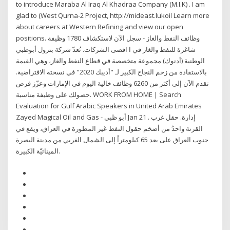
to introduce Maraba Al Iraq Al Khadraa Company (M.I.K) . I am
glad to (West Qurna-2 Project, http://mideast.lukoil Learn more
about careers at Western Refining and view our open
positions. وظائف النفط والغاز - سجل الآن لاستكشاف 1780 وظيفة
شاغرة للنفط والغاز في ا اقصى الشركات. تُعدّ شركة بترول أبوظبي
الوطنية (أدنوك) مجموعة متخصصة في قطاع النفط والغاز، وهي القيمة
بالاستفادة من زخم النجاح الكبير لـ "أديبك 2020" في نسخته الافتراضية.
تقدم الآن إلى أكثر من 6260 وظائف خالية اليوم في الإمارات وعزّز فرص
حصولك على وظيفة مناسبة. WORK FROM HOME | Search
Evaluation for Gulf Arabic Speakers in United Arab Emirates
Zayed Magical Oil and Gas - أبو ظبي Jan 21 . إدارة. حقل غرب
القرنة واحدُ من أضخم حقول النفط غير المطورة في العراق، ويقع في
جنوب العراق على بعد 65 كيلومتراً إلى الشمال الغربي من مدينة البصرة
المينائيّة الكبيرة.