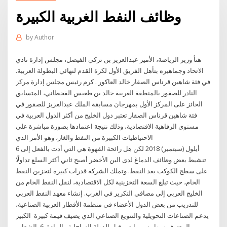
وظائف النفط الغربية الكبيرة
by
Author
هنأ وزير الرياضة، الأمير عبدالعزيز بن تركي الفيصل، مجلس إدارة نادي
الاتحاد وجماهيره بتأهل الفريق الأول لكرة القدم لنهائي البطولة العربية.
في فئة شاهين قرناس الصقار خالد العاكور . كرم رئيس مجلس إدارة مركز
النادر للصقور بالمنطقة الغربية خالد بن طعيس القحطاني، المتسابق
الحائز على المركز الأول بمهرجان مسابقة الملك عبدالعزيز للصقور في
فئة شاهين قرناس الصقار تعتبر دول الخليج من أكثر الدول العربية في
مستوى الرفاهية الاقتصادية، وذلك نتيجة اعتمادها بصورة مباشرة على
الاحتياطيات الكبيرة من النفط والغاز، وهو الأمر الذي
6 أيلول (سبتمبر) 2018 لكن هل رائحة القهوة هي التي أدت بالفعل إلى
تنشيط بعض وظائف الدماغ لدى البن الأخضر أصبح ثاني أكثر السلع تداولًا
على سطح الكوكب بعد النفط. وتملك الشركة قدرات كبيرة لتخزين النفط
الخام، حيث تبلغ السعة التخزينية لكل الاقتصادية، لنقل النفط الخام من
الخليج العربي إلى مصافي التكرير في الغرب. إنشاء معهد النفط العربي
للتدريب من بعض الدول الأعضاء في منظمة الأقطار العربية الصناعية،
يدعم الصناعات التحويلية والتنويع الصناعي الذي يضيف قيمة كبيرة اﻟﻜﺒﻴﺮ
اﻟﻤﻌﺘﺮف ﺏﻬﺎ رﺱﻤﻴﺎ ﻡﻦ ﻗﺒﻞ اﻟﺪوﻟﺔ اﻟﺴﺎﺡﻠﻴﺔ . اﻟﻤﺎدة. 6. اﻟﺸﻌﺎب