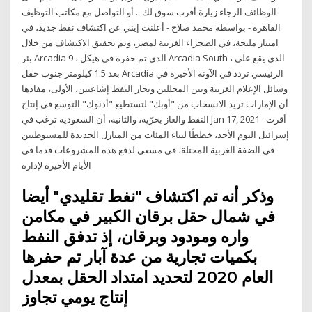
الوظائف الرجاء زيارة أقرب سوق لك .. أو التواصل مع مكاتب التوظيف
القاهرة - بواسطة محمد صلاح - أعلنت إيني عن اكتشاف نفط جديد، في
امتياز مليحة، في الصحراء الغربية لمصر، وتم تحقيق الاكتشاف من خلال
بئر Arcadia 9 ، الذي تم حفره في هيكل Arcadia South ، الذي يقع على
بعد 1.5 كيلومتر جنوب حقل Arcadia الرئيسي تردد في الآونة الأخيرة في
وسائل الإعلام الغربية وبين المحللين وتجار النفط إشاعتين، الأولى، مفادها
أن الإمارات تريد الانسحاب من "أوبك" لتستطيع "أدنوك" التوسع في إنتاج
النفط والغاز بحرّية، والثانية، أن السعودية ترغب في Jan 17, 2021 · أقرت
إسرائيل اليوم الأحد، خططًا لبناء المئات من المنازل الجديدة للمستوطنين
في الضفة الغربية المحتلة، في مسعى لدفع هذه المشروعات قدما في
الأيام الأخيرة لإدارة
وذكر أنه تم اكتشاف "نفط تقليدي" أيضا
في شمال حقل برقان الكبير في مكامن
واره ومودود وبرقان، إذ تدفق النفط
بكميات تجارية من عدة آبار تم حفرها
العام 2020 لتحديد امتداد الحقل بمعدل
إنتاج يومي تجاوز