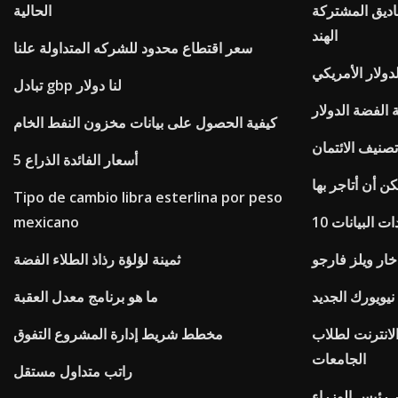
اديق المشتركة
الحالية
الهند
سعر اقتطاع محدود للشركه المتداولة علنا
دولار الأمريكي
تبادل gbp لنا دولار
كيفية الحصول على بيانات مخزون النفط الخام
5 أسعار الفائدة الذراع
ن أن أتاجر بها
Tipo de cambio libra esterlina por peso
دات البيانات
mexicano
خار ويلز فارجو
ثمينة لؤلؤة رذاذ الطلاء الفضة
نيويورك الجديد
ما هو برنامج معدل العقبة
انترنت لطلاب
مخطط شريط إدارة المشروع التفوق
الجامعات
راتب متداول مستقل
 رئيس الوزراء