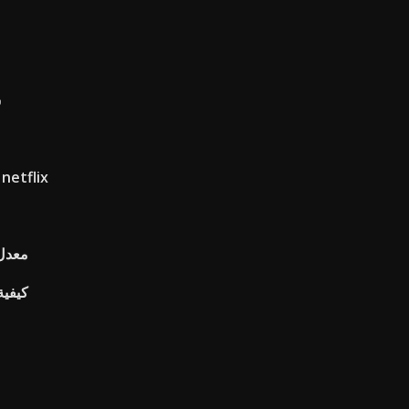
س
العرض والطلب الرسم البياني ل etflix
معدل 
كيفية