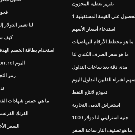
تقرير تغطية المخزون
فجوة
لحصول على القيمة المستقبلية 1
لنا تغيير الدولار إ
استدعاء أسعار الأسهم
كيف سي
ما هو مخطط الأرقام للرياضيات
استخدام بطاقة الخصم الهدف
ما هو سعر الصرف الكندي لنا
Dax moneycontrol اليوم
مدى دقة بعد ساعات التداول
S & p 500 رمز ا
سهم لشراء للفلبين التداول اليوم
تد
نموذج لانتاج النفط
ما هي خمس شهادات الفضة
استعراض الدمى التجارية
الفرنك الفرنسي
1000 جنيه استرليني لنا دولار
السعر الأخ
ما هو تصنيف النار ساعة الصفر