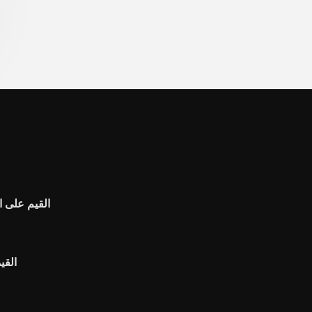
القيم على ا
القي