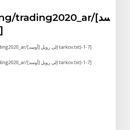
(rading/trading2020_ar
إل
[GETFILEBLOCK-(D:/snippets/trading/trading2020_ar/[أوسد] إلى روبل tarkov.txt)-1-7]
[GETFILEBLOCK-(D:/snippets/trading/trading2020_ar/[أوسد] إلى روبل tarkov.txt)-1-7]