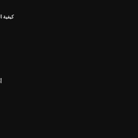
كيفية ا
أ