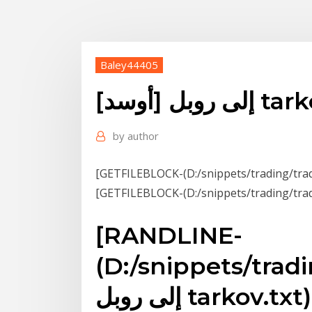
Baley44405
إلى روبل tarkov
by
author
[RANDLINE-
D:/snippets/t/[أوسد]
ى روبل tarkov.txt)]