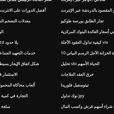
 المقصود بالدردشة عبر الإنترنت
أفضل الدورات على الانترنت 
تجار الطابق بورصة طوكيو
معدلات التضخم السن
 أسعار الفائدة البنوك المركزية
ال
كيفية تداول العقود الآجلة vix
أسعار الصرف td بلا حدود
ة الخزانة الآجل الرسم البياني
خدمات التعهيد الجماعي
تحليل sbi الحياة الأسهم
شكل اتفاق الإيجار بسيط 
خرق العقد العلاجات
الاستثمار 
تيتوسفيل فلوريدا
ألعاب محاكاة المحمول
نوك تداول jpy
التجارة في كمية ل
 شراء أسهم قرش وكسب المال
سلعة ي