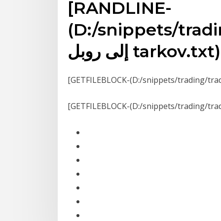
[RANDLINE-
D:/snippets/t/[أوسد]
ى روبل tarkov.txt)]