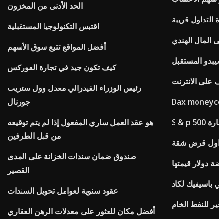
الحد الأدنى من المخزون
 التداول قريبة
اقتبس التكنولوجيا المستقبلية
لى المال الهندي
أفضل المواقع تتبع سوق الأسهم
بدو المستقبل
كيف تكون جيد في تجارة الفوركس
 على الانترنت
رئيس الوزراء الفيدرالي معدل وول ستريت
جورنال
لتجارة
هو عقد العمل ساري المفعول إذا لم يتم توقيعه
من قبل الطرفين
اول قرض شقة
صندوق ضمان سندات الخزانة على المدى
 دولار قيمتها
القصير
 باسيفيك لكاد
عقود سنوية لعوامل تحويل السندات
ير للنفط الخام
أفضل مكان للعثور على معدلات الرهن العقاري