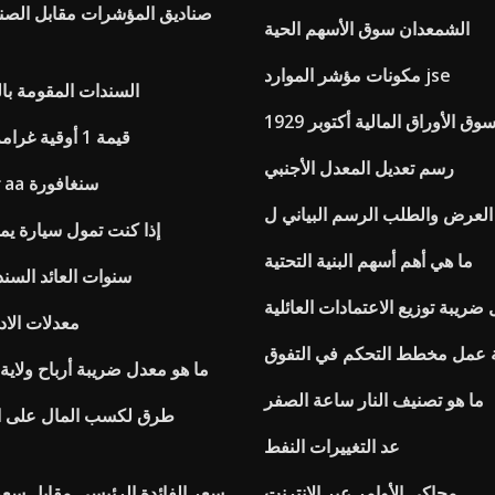
صناديق المؤشرات مقابل الصن
الشمعدان سوق الأسهم الحية
مكونات مؤشر الموارد jse
السندات المقومة بال
وق الأوراق المالية أكتوبر 1929
قيمة 1 أوقية غرامة الفضة الدولار
رسم تعديل المعدل الأجنبي
تصنيف الائتمان aa سنغافورة
n
إذا كنت تمول سيارة يمك
ما هي أهم أسهم البنية التحتية
10 سنوات العائد السن
ضريبة توزيع الاعتمادات العائلية
معدلات الاد
 عمل مخطط التحكم في التفوق
ما هو معدل ضريبة أرباح ولاية 
ما هو تصنيف النار ساعة الصفر
طرق لكسب المال على ال
عد التغييرات النفط
محاكي الأوامر عبر الإنترنت
سعر الفائدة الرئيسي مقابل سعر