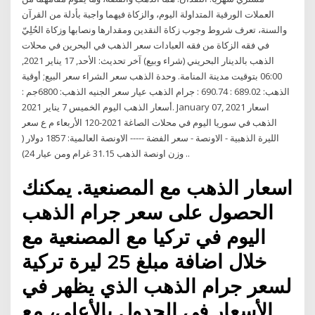
العملات الورقية المتداولة اليوم، والزكاة فيهما واجبة بأدلة من القرآن
والسنة، تعرف شروط وجوب زكاة النقدين ومقدارها ونصابها وزكاة الحُلِيّ
في فقه الزكاة من فقه العبادات سعر الذهب في البحرين في محلات
الذهب بالدينار البحريني (شراء وبيع) آخر تحديث: الأحد, 17 يناير 2021,
06:00 بتوقيت مدينة المنامة. وحدة الذهب سعر الشراء سعر البيع; أوقية
الذهب: 689.02 : 690.74 : جرام الذهب عيار سعر الجنيه الذهب: 6800جم :
أسعار الذهب اليوم الخميس 7 يناير 2021. January 07, 2021 اسعار
الذهب في سوريا اليوم في محلات الصاغة 2021-120 الأربعاء م ع سعر
الليرة الذهبية - الاونصة - سعر الفضة ----- الاونصة العالمية: 1857 دولار (
وزن اونصة الذهب 31.15 غرام ومن عيار 24) ..
اسعار الذهب مع المصنعية. يمكنك
الحصول على سعر جرام الذهب
اليوم في تركيا مع المصنعية مع
خلال اضافة مبلغ 25 ليرة تركية
لسعر جرام الذهب الذي يظهر في
الأسعار في الجدول بالأعلى، مع