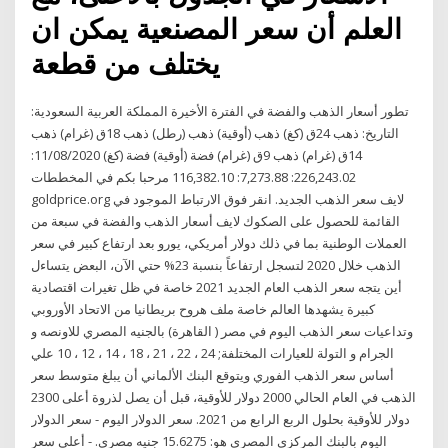
العلم أن سعر المصنعية يمكن ان
يختلف من قطعة
تطور أسعار الذهب والفضة في الفترة الأخيرة المملكة العربية السعودية:
التاريخ: ذهب 24ق (كغ) ذهب (أوقية) ذهب (رطل) ذهب 18ق (غرام) ذهب
14ق (غرام) ذهب 9ق (غرام) فضة (أوقية) فضة (كغ) 11/08/2020:
226,243.02: 7,273.88: 116,382.10 مرحبا بكم في المخططات
goldprice.org لايف سعر الذهب الجديد. انقر فوق الارتباط الموجود في
القائمة للحصول على الصكوك لايف أسعار الذهب والفضة في سبعة من
العملات الوطنية بما في ذلك دولار أمريكي، يورو بعد ارتفاع كبير في سعر
الذهب خلال 2020 لتسجل ارتفاعاً بنسبة 23% حتي الآن، البعض يتساءل
أين يتجه سعر الذهب العام الجديد 2021 خاصة في ظل تغيرات اقتصادية
كبيرة يشهدها العالم خاصة ملف هروح بريطانيا من الاتحاد الأوروبي
وتداعيات سعر الذهب اليوم في مصر ( القاهرة) بالجنيه المصري للاونصه و
الجرام و التولة للعيارات المختلفة; 24 ، 22 ، 21 ، 18 ، 14 ، 12 ، 10 علي
أساس سعر الذهب الفوري ويتوقع البنك الألماني أن يبلغ متوسط سعر
الذهب في العام الحالي 2000 دولار للأوقية، قبل أن يصل لذروة أعلى 2300
دولار للأوقية بحلول الربع الرابع من 2021. سعر الدولار اليوم - سعر الدولار
اليوم بالبنك المركزي المصري هو: 15.6275 جنيه مصري. - أعلى سعر