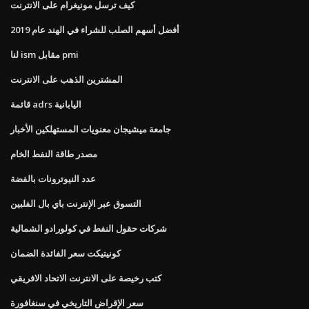
كيف ترسل مونيغرام على الانترنت
أفضل أسهم الصلب للشراء في الهند عام 2019
لنا ism مقابل pmi
المشترين الذهب على الانترنت
قائمة adrs اليابانية
جامعة ميشيجان معنويات المستهلكين الأخبار
مصدر طاقة النفط الخام
عدد النيوترونات بالفضة
التسوق عبر الإنترنت باي بال الفلبين
شركات حقول النفط في كولورادو الشمالية
كونيتيكت سعر الفائدة الضمان
كتب رخيصة على الانترنت الاتحاد الافريقي
سعر الإقراض التاريخي في سنغافورة