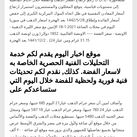
إلى مستويات قياسية، يتوقع المحللون والمستثمرون استمرار ارتفاع
أسعار المعادن النفسية في ظل اتجاه البنوك المركزية الكبرى إلى خفض
أسعار الفائدة وإطلاق 28‏‏/5‏‏/1442 بعد الهجرة اسعار الذهب في سوريا
اليوم في محلات الصاغة 2021-1-18 الإثنين مع سعر الليرة الذهبية -
الاونصة - سعر الفضة ----- الاونصة العالمية: 1832 دولار ( وزن اونصة الذهب
31.15 غرام ومن عيار 24) .. 2‏‏/12‏‏/1441 بعد الهجرة
موقع اخبار اليوم يقدم لكم خدمة
التحليلات الفنية الحصرية الخاصة به
لاسعار الفضة. كذلك, نقدم لكم تحديثات
فنية فورية ولحظية للفضة خلال اليوم التي
ستساعدكم على
وأضاف امين أن سعر جرام الذهب عيار21 اليوم 685 جنيها، وسعر جرام
الذهب عيار 24 783 جنيها، وسعر جرام الذهب عيار 18 587 جنيها، وسجل
سعر الجنيه الذهب 5480 جنيها. تستطيع محلات الذهب والفضة والألماس
من خلال موقع آي صاغة ولأول مرة فى مصر والشرق الأوسط عرض
منتجاتها بجميع تفاصيلها للجمهور والذي يزور منه موقع آي صاغة ٢٠٠ ألف
مشتري شهرياً. النقدان: هما الذهب والفضَّة، وما يقوم مقامهما من