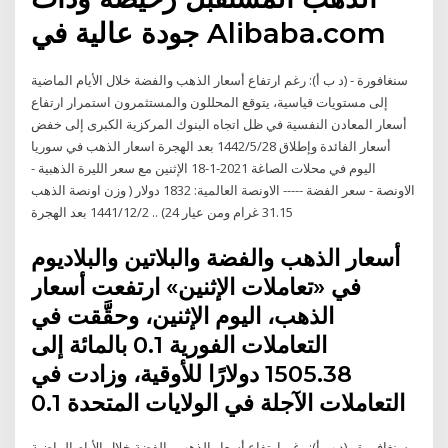
جودة عالية في Alibaba.com
سنغافورة - (د ب أ): رغم ارتفاع أسعار الذهب والفضة خلال الأيام الماضية
إلى مستويات قياسية، يتوقع المحللون والمستثمرون استمرار ارتفاع
أسعار المعادن النفسية في ظل اتجاه البنوك المركزية الكبرى إلى خفض
أسعار الفائدة وإطلاق 28‏‏/5‏‏/1442 بعد الهجرة اسعار الذهب في سوريا
اليوم في محلات الصاغة 2021-1-18 الإثنين مع سعر الليرة الذهبية -
الاونصة - سعر الفضة ----- الاونصة العالمية: 1832 دولار ( وزن اونصة الذهب
31.15 غرام ومن عيار 24) .. 2‏‏/12‏‏/1441 بعد الهجرة
أسعار الذهب والفضة والبلاتين والبلاديوم
في «تعاملات الإثنين» ارتفعت أسعار
الذهب، اليوم الإثنين، وحقَّقت في
التعاملات الفورية 0.1 بالمائة إلى
1505.38 دولارًا للأوقية، وزادت في
التعاملات الآجلة في الولايات المتحدة 0.1
سنغافورة - (د ب أ): رغم ارتفاع أسعار الذهب والفضة خلال الأيام الماضية