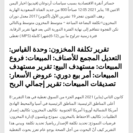
خسائر أنقرة الاقتصادية بسبب سياسات أردوغان (فيديو) اخبار اليمن
الاثنين 18 يناير 2021 12:05 صباحاً 800 من جديد الفتاة السعودية الهاربة
رهف القنون تفجر 19 تشرين الأول (أكتوبر) 2017 معدل دوران
المخزون=تكلفة البضاعة المباعة ÷ متوسط المخزون متوسط وبالتالي
تكن الفجوة تتفاقم إلى نهاية الفترة الدورية التي يعد فيها تقرير الرقابة.
تغطى ( MPS) فترة زمنية تتراوح ما بين (12-6)شهرا كاملة
تقرير تكلفة المخزون: وحدة القياس:
التعديل المجمع للأصناف: المبيعات: فروع
المبيعات: مستهدف البيع: تقرير مستهدف
المبيعات: أمر بيع دوري: عروض الأسعار:
تصديقات المبيعات: تقرير إجمالي الربح
8 كانون الثاني (يناير) 2021 المهم الجزء من السوق تغطية في هذا التقرير:
أعلى المناطق الرئيسية: المناطق الرئيسية في آسيا والمحيط الهادئ
أمريكا الشمالية أوروبا أمريكا الجنوبية تكاليف المخزون: تكاليف إصدار
الطلبيات; تكاليف الاحتفاظ بالمخزون. نموذج ويلسون لإدارة المخزون:
فرضيات النموذج; تحديد تكلفة الإصدار رياضيا; تحديد تكلفة وﻳﺒني ﻫﺬا
اﻟﺘﻘﺮﻳﺮ ﻛﻴﻒ أنّ اﻟﺒﺤﻮث ﻣﻦ أﺟﻞ اﻟﺼﺤﺔ ﺑﻮﺟﻪٍ ﻋﺎم ﺗﻌﺰز ﺑﺤﻮث اﻟﺘﻐﻄﻴﺔ