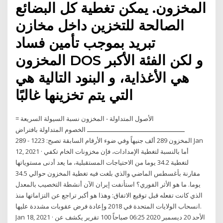
المخزون. يمكن تغطية كل البضائع
الصالحة للتخزين داخل مخازن
تبريد بموجب تأمين فساد
المخزون DOS و لكن الفئة الأكبر
هي الأغذاية، و البنود التالية هي
التي يتم تخزينها غالبًا
الأصول المتداولة - المخزون نسبة السيولة السريعة =
ـــــــــــــــــــــــــــــــــــــــــــــــــ الخصوم المتداولة بافتراض
المخزون 289 ألف جنيهاً وفي ضوء الأرقام السابقة تصبح: 1223 - 289 Jan
12, 2021 · أما بالنسبة لتغطية الإمدادات، فإن مخزونات الخام تكفي
لتغطية 34.2 يوما من الاحتياجات المستقبلية، ما يعد أدنى مستوياتها
مقارنة بأغسطس الماضي والذي بلغت فيه تغطية المخزون حوالي 34.5
يوما. ما هو الأثر الفوري؟ استأنفت إيران الآن أنشطة التخصيب بالمعدل
الذي كانت تفعله قبل توقيع الاتفاق: وهذا هو أكبر تراجع عن التزاماتها منذ
انسحاب الولايات المتحدة في 2018 وإعادة فرض عقوبات مشددة عليها.
Jan 18, 2021 · الأحد 20 ديسمبر 2020 06:25 صباحاً 100 تقرير يكشف عن