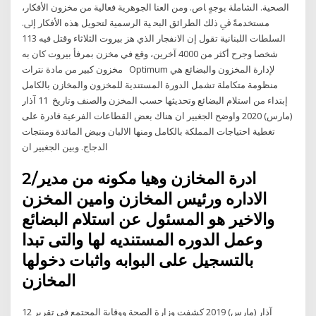
اﻟﺼﺤﻴﺔ. اﻟﺸﺎﻣﻠﺔ ﺑﻮﺟﻪٍ ﺎص. وﻣﻦ اﻟﻌﻨﺎ اﻟﺠﻮﻫﺮﻳﺔ ﻓﻌﺎﻟﻴﺔ ﻣﻦ ﻣﺨﺰون اﻷﻓﻜﺎر،
ﻣﺴﺘﺨﺪﻣﺔً ﰲ ذﻟﻚ اﻟﻄﺮاﺋﻖ اﻟﺒﺤ ﻴﺔ اﻟﺮﺳﻤﻴﺔ ﻟﺘﺤﻮﻳﻞ ﻫﺬه اﻷﻓﻜﺎر إﱃ.
السلطات اللبنانية تقول إن الانفجار الذي هز بيروت الثلاثاء وقتل فيه 113
شخصا وجرح أكثر من 4000 آخرين، وقع في مخزن بمرفأ بيروت كان به
مخزون كبير من مادة نترات Optimum لإدارة المخزون والبضائع هي
منظومة متكاملة تشمل الدورة المستندية للمخزون والمخازن بالكامل
إبتداء من استلام البضائع وتحديثها حسب المخزن والصنف وتاريخ 11 آذار
(مارس) 2020 واوضح الجغبير ان هناك بعض القطاعات الفرعية قادرة على
تغطية احتياجات المملكة بالكامل ومنها الالبان وبيض المائدة ومنتجات
الدجاج. وبين الجغبير ان
2/ادرة المخازن وهيا مكونه من مدير
الاداره ورئيس المخازن وامين المخزن
والاخير هو المسئول عن استلام البضائع
وعمل الدوره المستنديه لها والتى تبدا
بالتسجيل على البوابه واثبات دخولها
المخازن
12 آذار (مارس) 2019 كشفت وزارة الصحة ووقاية المجتمع في تقرير