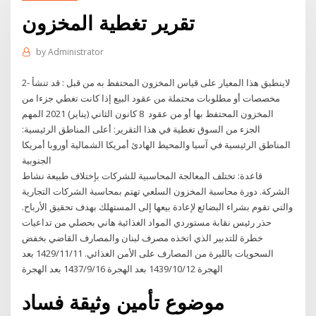
تقرير تغطية المخزون
by
Administrator
2- لاينطبق هذا المعيار على قياس المخزون المحتفظ به من قبل : قد تنشأ
مخصصات أو مطلوبات محتملة من عقود البيع إذا كانت تغطي جزءا من
المخزون المحتفظ بها أو من عقود 8 كانون الثاني (يناير) 2021 المهم
الجزء من السوق تغطية في هذا التقرير: أعلى المناطق الرئيسية:
المناطق الرئيسية في آسيا والمحيط الهادئ أمريكا الشمالية أوروبا أمريكا
الجنوبية
قاعدة: تختلف المعالجة المحاسبية للشركات بإختلاف طبيعة نشاط
الشركة. دورة محاسبة المخزون السلعي تهتم بمحاسبة الشركات التجارية
والتي تقوم بشراء البضائع لإعادة بيعها إلى المستهلك بهدف تحقيق الأرباح.
حذر رئيس نقابة مستوردي المواد الغذائية هاني بحصلي من تداعيات
خطرة للتدبير الذي اتخذه مصرف لبنان والمصارف القاضي بخفض
السحويات بالليرة من المصارف على الأمن الغذائي. 11‏‏/11‏‏/1429 بعد
الهجرة 12‏‏/10‏‏/1439 بعد الهجرة 16‏‏/9‏‏/1437 بعد الهجرة
موضوع تأمين وثيقة فساد